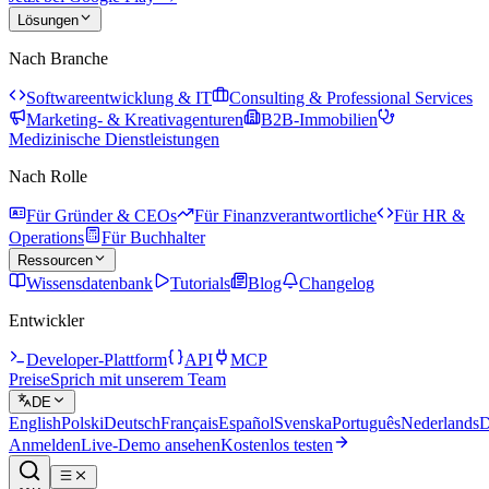
Lösungen
Nach Branche
Softwareentwicklung & IT
Consulting & Professional Services
Marketing- & Kreativagenturen
B2B-Immobilien
Medizinische Dienstleistungen
Nach Rolle
Für Gründer & CEOs
Für Finanzverantwortliche
Für HR &
Operations
Für Buchhalter
Ressourcen
Wissensdatenbank
Tutorials
Blog
Changelog
Entwickler
Developer-Plattform
API
MCP
Preise
Sprich mit unserem Team
DE
English
Polski
Deutsch
Français
Español
Svenska
Português
Nederlands
D
Anmelden
Live-Demo ansehen
Kostenlos testen