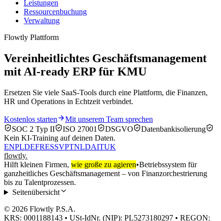
Leistungen
Ressourcenbuchung
Verwaltung
Flowtly Plattform
Vereinheitlichtes Geschäftsmanagement
mit AI-ready ERP für KMU
Ersetzen Sie viele SaaS-Tools durch eine Plattform, die Finanzen,
HR und Operations in Echtzeit verbindet.
Kostenlos starten
Mit unserem Team sprechen
SOC 2 Typ II
ISO 27001
DSGVO
Datenbankisolierung
Kein KI‑Training auf deinen Daten.
EN
PL
DE
FR
ES
SV
PT
NL
DA
IT
UK
flowtly
.
Hilft kleinen Firmen,
wie große zu agieren
•
Betriebssystem für
ganzheitliches Geschäftsmanagement – von Finanzorchestrierung
bis zu Talentprozessen.
Seitenübersicht
© 2026 Flowtly P.S.A.
KRS: 0001188143 • USt-IdNr. (NIP): PL5273180297 • REGON: