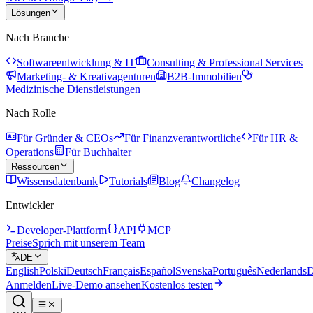
Lösungen
Nach Branche
Softwareentwicklung & IT
Consulting & Professional Services
Marketing- & Kreativagenturen
B2B-Immobilien
Medizinische Dienstleistungen
Nach Rolle
Für Gründer & CEOs
Für Finanzverantwortliche
Für HR &
Operations
Für Buchhalter
Ressourcen
Wissensdatenbank
Tutorials
Blog
Changelog
Entwickler
Developer-Plattform
API
MCP
Preise
Sprich mit unserem Team
DE
English
Polski
Deutsch
Français
Español
Svenska
Português
Nederlands
D
Anmelden
Live-Demo ansehen
Kostenlos testen