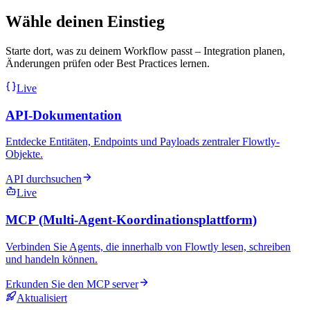
Wähle deinen Einstieg
Starte dort, was zu deinem Workflow passt – Integration planen,
Änderungen prüfen oder Best Practices lernen.
Live
API-Dokumentation
Entdecke Entitäten, Endpoints und Payloads zentraler Flowtly-
Objekte.
API durchsuchen
Live
MCP (Multi-Agent-Koordinationsplattform)
Verbinden Sie Agents, die innerhalb von Flowtly lesen, schreiben
und handeln können.
Erkunden Sie den MCP server
Aktualisiert