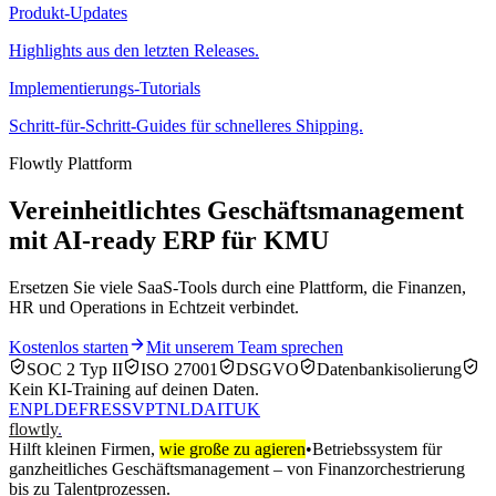
Produkt-Updates
Highlights aus den letzten Releases.
Implementierungs-Tutorials
Schritt-für-Schritt-Guides für schnelleres Shipping.
Flowtly Plattform
Vereinheitlichtes Geschäftsmanagement
mit AI-ready ERP für KMU
Ersetzen Sie viele SaaS-Tools durch eine Plattform, die Finanzen,
HR und Operations in Echtzeit verbindet.
Kostenlos starten
Mit unserem Team sprechen
SOC 2 Typ II
ISO 27001
DSGVO
Datenbankisolierung
Kein KI‑Training auf deinen Daten.
EN
PL
DE
FR
ES
SV
PT
NL
DA
IT
UK
flowtly
.
Hilft kleinen Firmen,
wie große zu agieren
•
Betriebssystem für
ganzheitliches Geschäftsmanagement – von Finanzorchestrierung
bis zu Talentprozessen.