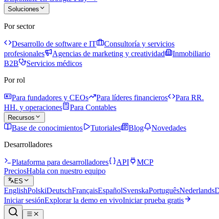
Soluciones
Por sector
Desarrollo de software e IT
Consultoría y servicios
profesionales
Agencias de marketing y creatividad
Inmobiliario
B2B
Servicios médicos
Por rol
Para fundadores y CEOs
Para líderes financieros
Para RR.
HH. y operaciones
Para Contables
Recursos
Base de conocimientos
Tutoriales
Blog
Novedades
Desarrolladores
Plataforma para desarrolladores
API
MCP
Precios
Habla con nuestro equipo
ES
English
Polski
Deutsch
Français
Español
Svenska
Português
Nederlands
D
Iniciar sesión
Explorar la demo en vivo
Iniciar prueba gratis