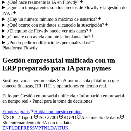
¿Qué hace realmente la IA en Flowtly?
¿Qué tan transparentes son los precios de Flowtly y la gestión del
IVA?
¿Hay un número mínimo o máximo de usuarios?
¿Qué ocurre con mis datos si cancelo la suscripción?
¿El equipo de Flowtly puede ver mis datos?
¿Contaré con ayuda durante la implantación?
¿Puedo pedir modificaciones personalizadas?
Plataforma Flowtly
Gestión empresarial unificada con un
ERP preparado para IA para pymes
Sustituye varias herramientas SaaS por una sola plataforma que
conecta finanzas, RR. HH. y operaciones en tiempo real.
Enfoque: Gestión empresarial unificada • Información empresarial
en tiempo real • Panel para la toma de decisiones
Empieza gratis
Habla con nuestro equipo
SOC 2 Tipo II
ISO 27001
RGPD
Aislamiento de datos
Sin entrenamiento de IA con tus datos
EN
PL
DE
FR
ES
SV
PT
NL
DA
IT
UK