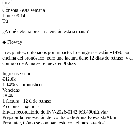
Consola · esta semana
Lun · 09:14
Tú
¿A qué debería prestar atención esta semana?
◆
Flowtly
Tres puntos, ordenados por impacto. Los ingresos están
+14%
por
encima del pronóstico, pero una factura tiene
12 días
de retraso, y el
contrato de Anna se renueva en
9 días
.
Ingresos · sem.
€42.8
k
↑ 14% vs pronóstico
Vencidas
€8.4
k
1 factura · 12 d de retraso
Acciones sugeridas
Enviar recordatorio de INV-2026-0142 (€8,400)
Enviar
Preparar la renovación del contrato de Anna Kowalski
Abrir
Preguntar
¿Cómo se compara esto con el mes pasado?
Facturas · vencidas primero