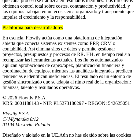
que cada proceso se traduzca en resultados medibles. Los directivos
obtienen control total sobre costes, contratación y productividad, y
los equipos trabajan en un ecosistema organizado y transparente que
impulsa el crecimiento y la responsabilidad.
Plataforma para desarrolladores
En esencia, Flowtly actúa como una plataforma de integración
abierta que conecta sistemas existentes como ERP, CRM o
contabilidad. Así elimina silos de datos y permite gestionar
proyectos, presupuestos y procesos de RR. HH. en tiempo real sin
reemplazar las herramientas actuales. Los flujos automatizados
agilizan aprobaciones de capex/opex, planificación financiera y
coordinación de equipos, mientras las analíticas integradas predicen
tendencias e identifican ineficiencias. El resultado es un entorno de
gestión sincronizado que se adapta al ritmo real de la organización:
finanzas, talento y resultados operativos.
© 2026 Flowtly P.S.A.
KRS: 0001188143 • NIF: PL5273180297 • REGON: 542625051
Flowtly P.S.A.
C/ Młynarska 8/12
01194 Varsovia, Polonia
Diseñado y alojado en la UE.
Aún no has elegido sobre las cookies