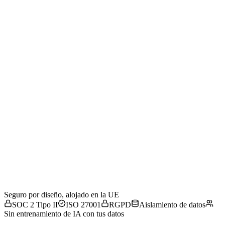
Ene
Feb
Mar
Abr
May
Jun
Modelo de datos unificado
01 · Gestionados en Flowtly
Partes de horas
Contratos
Transacciones
Facturas
Gastos
Personas
02 · Coordinación
Un modelo de datos coordinado
03 · Lo que ves
Previsión de flujo de caja
Márgenes reales
Presupuestos que se cumplen
04 · Decisiones
La decisión correcta, a tiempo
Orientación del CFO con IA
Seguro por diseño, alojado en la UE
SOC 2 Tipo II
ISO 27001
RGPD
Aislamiento de datos
Sin entrenamiento de IA con tus datos