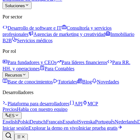
Soluciones
Por sector
Desarrollo de software e IT
Consultoría y servicios
profesionales
Agencias de marketing y creatividad
Inmobiliario
B2B
Servicios médicos
Por rol
Para fundadores y CEOs
Para líderes financieros
Para RR.
HH. y operaciones
Para Contables
Recursos
Base de conocimientos
Tutoriales
Blog
Novedades
Desarrolladores
Plataforma para desarrolladores
API
MCP
Precios
Habla con nuestro equipo
ES
English
Polski
Deutsch
Français
Español
Svenska
Português
Nederlands
D
Iniciar sesión
Explorar la demo en vivo
Iniciar prueba gratis