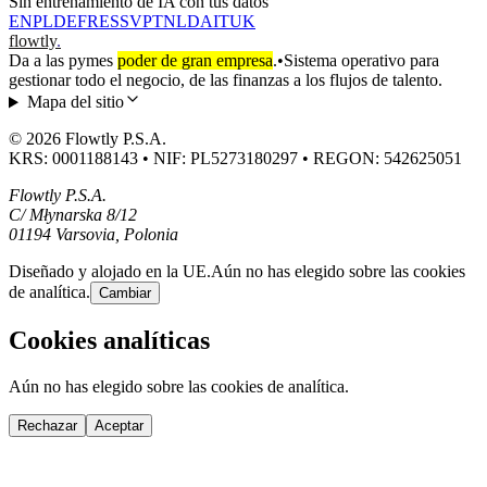
Sin entrenamiento de IA con tus datos
EN
PL
DE
FR
ES
SV
PT
NL
DA
IT
UK
flowtly
.
Da a las pymes
poder de gran empresa
.
•
Sistema operativo para
gestionar todo el negocio, de las finanzas a los flujos de talento.
Mapa del sitio
© 2026 Flowtly P.S.A.
KRS: 0001188143 • NIF: PL5273180297 • REGON: 542625051
Flowtly P.S.A.
C/ Młynarska 8/12
01194 Varsovia, Polonia
Diseñado y alojado en la UE.
Aún no has elegido sobre las cookies
de analítica.
Cambiar
Cookies analíticas
Aún no has elegido sobre las cookies de analítica.
Rechazar
Aceptar