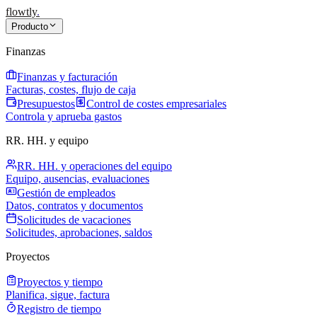
flowtly
.
Producto
Finanzas
Finanzas y facturación
Facturas, costes, flujo de caja
Presupuestos
Control de costes empresariales
Controla y aprueba gastos
RR. HH. y equipo
RR. HH. y operaciones del equipo
Equipo, ausencias, evaluaciones
Gestión de empleados
Datos, contratos y documentos
Solicitudes de vacaciones
Solicitudes, aprobaciones, saldos
Proyectos
Proyectos y tiempo
Planifica, sigue, factura
Registro de tiempo