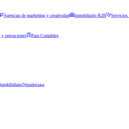
Agencias de marketing y creatividad
Inmobiliario B2B
Servicios
 y operaciones
Para Contables
ansk
Italiano
Українська