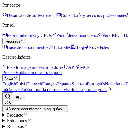
Por sector
Desarrollo de software e IT
Consultoría y servicios profesionales
Por rol
Para fundadores y CEOs
Para líderes financieros
Para RR. HH.
Recursos
Base de conocimientos
Tutoriales
Blog
Novedades
Desarrolladores
Plataforma para desarrolladores
API
MCP
Precios
Habla con nuestro equipo
ES
English
Polski
Deutsch
Français
Español
Svenska
Português
Nederlands
D
Iniciar sesión
Explorar la demo en vivo
Iniciar prueba gratis
⌘K
Buscar documentos, blog, guías…
Producto
Soluciones
Recursos