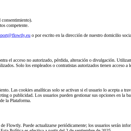
l consentimiento).
atos competente.
pport@flowtly.eu
o por escrito en la dirección de nuestro domicilio socia
ntra el acceso no autorizado, pérdida, alteración o divulgación. Utili
izados. Solo los empleados o contratistas autorizados tienen acceso a l
ento. Las cookies analíticas solo se activan si el usuario lo acepta a t
eting o publicidad. Los usuarios pueden gestionar sus opciones en la b
de la Plataforma.
s de Flowtly. Puede actualizarse periódicamente; los usuarios serán in
 Esta Política es efectiva a partir del 2 de septiembre de 2025.