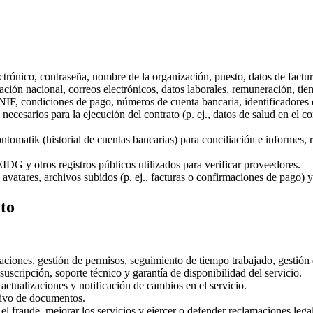
ctrónico, contraseña, nombre de la organización, puesto, datos de factur
ión nacional, correos electrónicos, datos laborales, remuneración, tiem
 NIF, condiciones de pago, números de cuenta bancaria, identificadores d
ecesarios para la ejecución del contrato (p. ej., datos de salud en el co
tomatik (historial de cuentas bancarias) para conciliación e informes, re
y otros registros públicos utilizados para verificar proveedores.
, avatares, archivos subidos (p. ej., facturas o confirmaciones de pago)
nto
izaciones, gestión de permisos, seguimiento de tiempo trabajado, gestión
suscripción, soporte técnico y garantía de disponibilidad del servicio.
actualizaciones y notificación de cambios en el servicio.
chivo de documentos.
 el fraude, mejorar los servicios y ejercer o defender reclamaciones lega