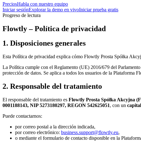
Precios
Habla con nuestro equipo
Iniciar sesión
Explorar la demo en vivo
Iniciar prueba gratis
Progreso de lectura
Flowtly – Política de privacidad
1. Disposiciones generales
Esta Política de privacidad explica cómo Flowtly Prosta Spółka Akcyjn
La Política cumple con el Reglamento (UE) 2016/679 del Parlamento 
protección de datos. Se aplica a todos los usuarios de la Plataforma F
2. Responsable del tratamiento
El responsable del tratamiento es
Flowtly Prosta Spółka Akcyjna (
0001188143, NIP 5273180297, REGON 542625051
, con un
capita
Puede contactarnos:
por correo postal a la dirección indicada,
por correo electrónico:
business.support@flowtly.eu
,
o mediante el formulario de contacto disponible en la Plataform