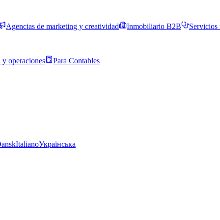
Agencias de marketing y creatividad
Inmobiliario B2B
Servicios
 y operaciones
Para Contables
ansk
Italiano
Українська