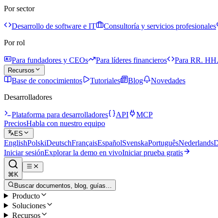
Por sector
Desarrollo de software e IT
Consultoría y servicios profesionales
Por rol
Para fundadores y CEOs
Para líderes financieros
Para RR. HH.
Recursos
Base de conocimientos
Tutoriales
Blog
Novedades
Desarrolladores
Plataforma para desarrolladores
API
MCP
Precios
Habla con nuestro equipo
ES
English
Polski
Deutsch
Français
Español
Svenska
Português
Nederlands
D
Iniciar sesión
Explorar la demo en vivo
Iniciar prueba gratis
⌘K
Buscar documentos, blog, guías…
Producto
Soluciones
Recursos