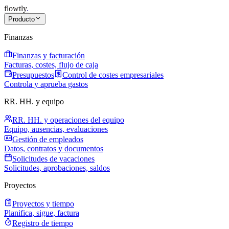
flowtly
.
Producto
Finanzas
Finanzas y facturación
Facturas, costes, flujo de caja
Presupuestos
Control de costes empresariales
Controla y aprueba gastos
RR. HH. y equipo
RR. HH. y operaciones del equipo
Equipo, ausencias, evaluaciones
Gestión de empleados
Datos, contratos y documentos
Solicitudes de vacaciones
Solicitudes, aprobaciones, saldos
Proyectos
Proyectos y tiempo
Planifica, sigue, factura
Registro de tiempo