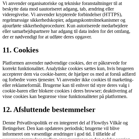
Vi anvender organisatoriske og tekniske foranstaltninger til at
beskytte data mod uautoriseret adgang, tab, ændring eller
videregivelse. Vi anvender krypterede forbindelser (HTTPS),
regelmæssige sikkerhedskopier, adgangskontrolmekanismer og
ajourførte sikkerhedsprocedurer. Kun autoriserede medarbejdere
eller samarbejdspartnere har adgang til data inden for det omfang,
der er nødvendigt for at udføre deres opgaver.
11. Cookies
Platformen anvender nødvendige cookies, der er påkrævede for
korrekt funktionalitet. Analytiske cookies sættes kun, hvis brugeren
accepterer dem via cookie-baren; de hjælper os med at forstå adfærd
og forbedre vores tjenester. Vi anvender ikke cookies til marketing-
eller reklameformål. Brugerne kan til enhver tid styre deres valg i
cookie-baren eller blokere cookies i deres browser; deaktivering af
visse cookies kan begrænse visse funktionaliteter på platformen.
12. Afsluttende bestemmelser
Denne Privatlivspolitik er en integreret del af Flowtlys Vilkår og
Betingelser. Den kan opdateres periodisk; brugerne vil blive
informeret om væsentlige ændringer i god tid. I tilfælde af