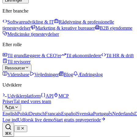
Løsninger
Efter branche
Softwareudvikling & IT
Rådgivning & professionelle
tjenesteydelser
Marketing & kreative bureauer
B2B ejendomme
Medicinske tjenesteydelser
Efter rolle
Til grundlæggere & CEO'er
Til økonomiledere
Til HR & drift
Til revisorer
Ressourcer
Vidensbase
Vejledninger
Blog
Ændringslog
Udviklere
Udviklerplatform
API
MCP
Priser
Tal med vores team
DA
English
Polski
Deutsch
Français
Español
Svenska
Português
Nederlands
D
Log ind
Udforsk live demo
Start gratis prøveperiode
⌘K