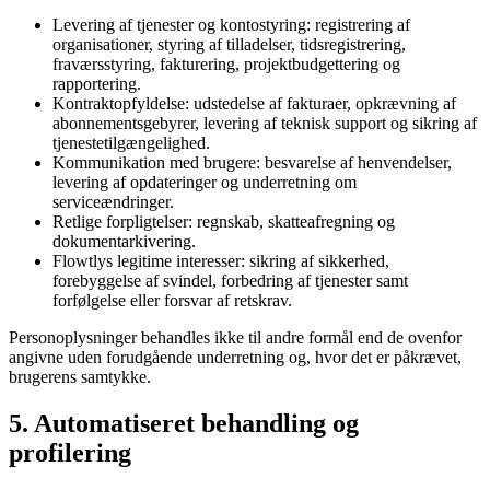
Levering af tjenester og kontostyring: registrering af
organisationer, styring af tilladelser, tidsregistrering,
fraværsstyring, fakturering, projektbudgettering og
rapportering.
Kontraktopfyldelse: udstedelse af fakturaer, opkrævning af
abonnementsgebyrer, levering af teknisk support og sikring af
tjenestetilgængelighed.
Kommunikation med brugere: besvarelse af henvendelser,
levering af opdateringer og underretning om
serviceændringer.
Retlige forpligtelser: regnskab, skatteafregning og
dokumentarkivering.
Flowtlys legitime interesser: sikring af sikkerhed,
forebyggelse af svindel, forbedring af tjenester samt
forfølgelse eller forsvar af retskrav.
Personoplysninger behandles ikke til andre formål end de ovenfor
angivne uden forudgående underretning og, hvor det er påkrævet,
brugerens samtykke.
5. Automatiseret behandling og
profilering