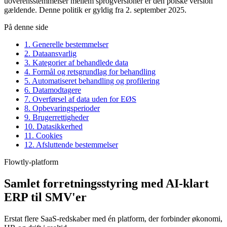
uoverensstemmelser mellem sprogversioner er den polske version
gældende. Denne politik er gyldig fra 2. september 2025.
På denne side
1. Generelle bestemmelser
2. Dataansvarlig
3. Kategorier af behandlede data
4. Formål og retsgrundlag for behandling
5. Automatiseret behandling og profilering
6. Datamodtagere
7. Overførsel af data uden for EØS
8. Opbevaringsperioder
9. Brugerrettigheder
10. Datasikkerhed
11. Cookies
12. Afsluttende bestemmelser
Flowtly-platform
Samlet forretningsstyring med AI-klart
ERP til SMV'er
Erstat flere SaaS-redskaber med én platform, der forbinder økonomi,