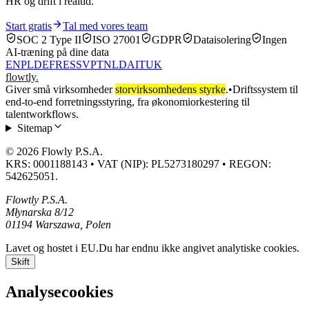
HR og drift i realtid.
Start gratis
Tal med vores team
SOC 2 Type II
ISO 27001
GDPR
Dataisolering
Ingen
AI-træning på dine data
EN
PL
DE
FR
ES
SV
PT
NL
DA
IT
UK
flowtly
.
Giver små virksomheder
storvirksomhedens styrke
.
•
Driftssystem til
end-to-end forretningsstyring, fra økonomiorkestering til
talentworkflows.
Sitemap
© 2026 Flowly P.S.A.
KRS: 0001188143 • VAT (NIP): PL5273180297 • REGON:
542625051.
Flowtly P.S.A.
Młynarska 8/12
01194 Warszawa, Polen
Lavet og hostet i EU.
Du har endnu ikke angivet analytiske cookies.
Skift
Analysecookies