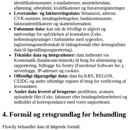
identifikationsnumre, e-mailadresser, ansættelsesdata,
aflønning, arbejdstid, kvalifikationer og fraværsregistreringer.
Leverandør- og faktureringsdata:
firmanavn, adresse,
CVR-nummer, betalingsbetingelser, bankkontonumre,
fakturaidentifikatorer og skatteinformation.
Følsomme data:
kun når de frivilligt er afgivet og
nødvendige for opfyldelsen af kontrakten (f.eks.
helbredsoplysninger i forbindelse med sygeorlov,
fagforeningsmedlemskab til bidragsformål eller demografiske
data til ligestillingsrapportering).
Tekniske data og integrationer:
data indhentet via
Kontomatik (bankkonto-historik) til brug for afstemning og
rapportering, fejllogge fra Sentry (Functional Software Inc.),
serverlogge, IP-adresser og cookies.
Offentligt tilgængelige data:
data fra KRS, REGON,
CEIDG og andre offentlige registre til brug for verificering af
leverandører.
Andre data leveret af brugerne:
profilfotos, avatarer,
uploadede filer (f.eks. fakturaer eller betalingsbekræftelser) og
indholdet af korrespondance med vores supportteam.
4. Formål og retsgrundlag for behandling
Flowtly behandler data til følgende formål: