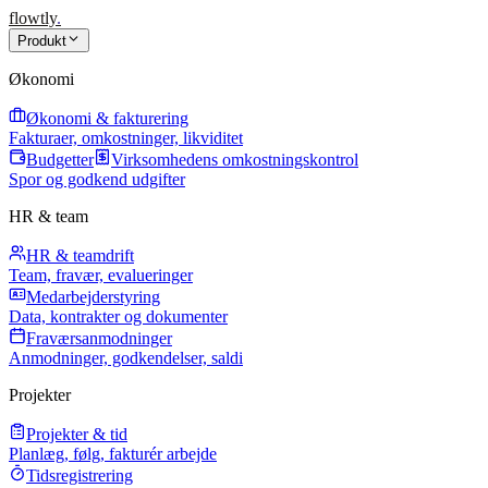
flowtly
.
Produkt
Økonomi
Økonomi & fakturering
Fakturaer, omkostninger, likviditet
Budgetter
Virksomhedens omkostningskontrol
Spor og godkend udgifter
HR & team
HR & teamdrift
Team, fravær, evalueringer
Medarbejderstyring
Data, kontrakter og dokumenter
Fraværsanmodninger
Anmodninger, godkendelser, saldi
Projekter
Projekter & tid
Planlæg, følg, fakturér arbejde
Tidsregistrering