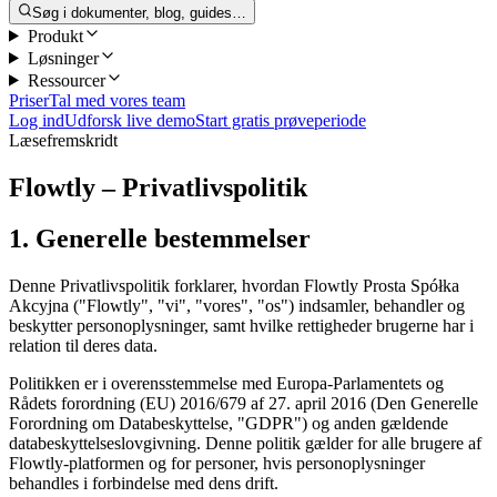
Søg i dokumenter, blog, guides…
Produkt
Løsninger
Ressourcer
Priser
Tal med vores team
Log ind
Udforsk live demo
Start gratis prøveperiode
Læsefremskridt
Flowtly – Privatlivspolitik
1. Generelle bestemmelser
Denne Privatlivspolitik forklarer, hvordan Flowtly Prosta Spółka
Akcyjna ("Flowtly", "vi", "vores", "os") indsamler, behandler og
beskytter personoplysninger, samt hvilke rettigheder brugerne har i
relation til deres data.
Politikken er i overensstemmelse med Europa-Parlamentets og
Rådets forordning (EU) 2016/679 af 27. april 2016 (Den Generelle
Forordning om Databeskyttelse, "GDPR") og anden gældende
databeskyttelseslovgivning. Denne politik gælder for alle brugere af
Flowtly-platformen og for personer, hvis personoplysninger
behandles i forbindelse med dens drift.