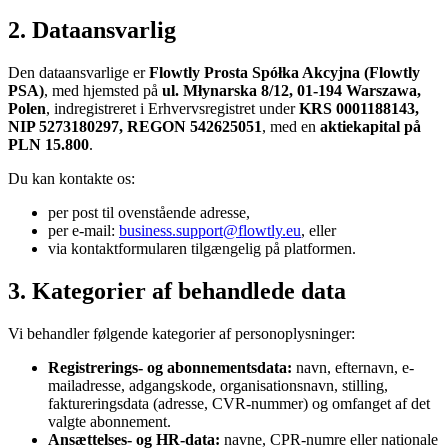
2. Dataansvarlig
Den dataansvarlige er
Flowtly Prosta Spółka Akcyjna (Flowtly
PSA)
, med hjemsted på
ul. Młynarska 8/12, 01-194 Warszawa,
Polen
, indregistreret i Erhvervsregistret under
KRS 0001188143,
NIP 5273180297, REGON 542625051
, med en
aktiekapital på
PLN 15.800
.
Du kan kontakte os:
per post til ovenstående adresse,
per e-mail:
business.support@flowtly.eu
, eller
via kontaktformularen tilgængelig på platformen.
3. Kategorier af behandlede data
Vi behandler følgende kategorier af personoplysninger:
Registrerings- og abonnementsdata:
navn, efternavn, e-
mailadresse, adgangskode, organisationsnavn, stilling,
faktureringsdata (adresse, CVR-nummer) og omfanget af det
valgte abonnement.
Ansættelses- og HR-data:
navne, CPR-numre eller nationale