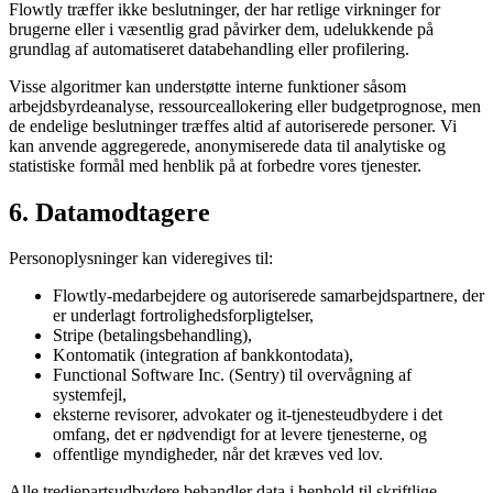
Flowtly træffer ikke beslutninger, der har retlige virkninger for
brugerne eller i væsentlig grad påvirker dem, udelukkende på
grundlag af automatiseret databehandling eller profilering.
Visse algoritmer kan understøtte interne funktioner såsom
arbejdsbyrdeanalyse, ressourceallokering eller budgetprognose, men
de endelige beslutninger træffes altid af autoriserede personer. Vi
kan anvende aggregerede, anonymiserede data til analytiske og
statistiske formål med henblik på at forbedre vores tjenester.
6. Datamodtagere
Personoplysninger kan videregives til:
Flowtly-medarbejdere og autoriserede samarbejdspartnere, der
er underlagt fortrolighedsforpligtelser,
Stripe (betalingsbehandling),
Kontomatik (integration af bankkontodata),
Functional Software Inc. (Sentry) til overvågning af
systemfejl,
eksterne revisorer, advokater og it-tjenesteudbydere i det
omfang, det er nødvendigt for at levere tjenesterne, og
offentlige myndigheder, når det kræves ved lov.
Alle tredjepartsudbydere behandler data i henhold til skriftlige