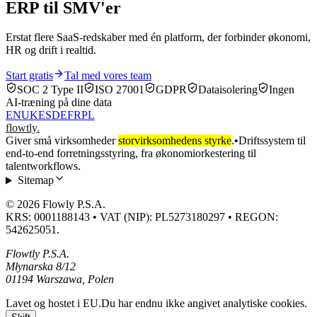
ERP til SMV'er
Erstat flere SaaS-redskaber med én platform, der forbinder økonomi,
HR og drift i realtid.
Start gratis
Tal med vores team
SOC 2 Type II
ISO 27001
GDPR
Dataisolering
Ingen
AI-træning på dine data
EN
UK
ES
DE
FR
PL
flowtly
.
Giver små virksomheder
storvirksomhedens styrke
.
•
Driftssystem til
end-to-end forretningsstyring, fra økonomiorkestering til
talentworkflows.
Sitemap
© 2026 Flowly P.S.A.
KRS: 0001188143 • VAT (NIP): PL5273180297 • REGON:
542625051.
Flowtly P.S.A.
Młynarska 8/12
01194 Warszawa, Polen
Lavet og hostet i EU.
Du har endnu ikke angivet analytiske cookies.