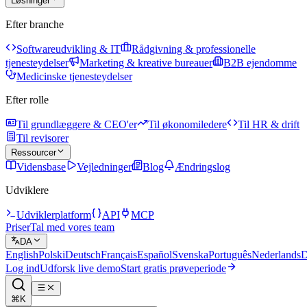
Løsninger
Efter branche
Softwareudvikling & IT
Rådgivning & professionelle
tjenesteydelser
Marketing & kreative bureauer
B2B ejendomme
Medicinske tjenesteydelser
Efter rolle
Til grundlæggere & CEO'er
Til økonomiledere
Til HR & drift
Til revisorer
Ressourcer
Vidensbase
Vejledninger
Blog
Ændringslog
Udviklere
Udviklerplatform
API
MCP
Priser
Tal med vores team
DA
English
Polski
Deutsch
Français
Español
Svenska
Português
Nederlands
D
Log ind
Udforsk live demo
Start gratis prøveperiode
⌘K