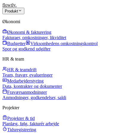
flowtly
.
Produkt
Økonomi
Økonomi & fakturering
Fakturaer, omkostninger, likviditet
Budgetter
Virksomhedens omkostningskontrol
Spor og godkend udgifter
HR & team
HR & teamdrift
Team, fravær, evalueringer
Medarbejderstyring
Data, kontrakter og dokumenter
Fraværsanmodninger
Anmodninger, godkendelser, saldi
Projekter
Projekter & tid
Planlæg, følg, fakturér arbejde
Tidsregistrering