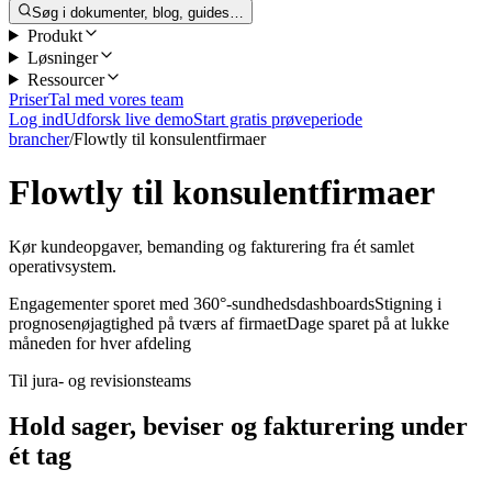
Søg i dokumenter, blog, guides…
Produkt
Løsninger
Ressourcer
Priser
Tal med vores team
Log ind
Udforsk live demo
Start gratis prøveperiode
brancher
/
Flowtly til konsulentfirmaer
Flowtly til konsulentfirmaer
Kør kundeopgaver, bemanding og fakturering fra ét samlet
operativsystem.
Engagementer sporet med 360°-sundhedsdashboards
Stigning i
prognosenøjagtighed på tværs af firmaet
Dage sparet på at lukke
måneden for hver afdeling
Til jura- og revisionsteams
Hold sager, beviser og fakturering under
ét tag