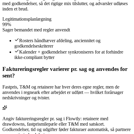
med godkendelser, så det rigtige mix tilslutter, og advarsler udløses
inden et brud.
Legitimationsplanlægning
99%
Sager bemandet med regler anvendt
Rosters håndhæver afdeling, anciennitet og
godkendelseskriterer
Kalender + godkendelser synkroniseres for at forhindre
ikke-compliant bytter
Faktureringsregler varierer pr. sag og anvendes for
sent?
Fastpris, T&M og retainere har hver deres egne regler, men de
anvendes i regneark efter arbejdet er udført — hvilket forårsager
nedskrivninger og tvister.
Angiv faktureringsregler pr. sag i Flowtly: retainere med
drawdowns, fastprismilepæle eller T&M med satskort.
Godkendelser, tid og udgifter føder fakturaer automatisk, så partnere