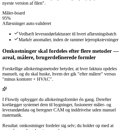
nyeste version af filen".
Måler-board
95%
Aflæsninger auto-valideret
Vedhæft leverandørfakturaer til hvert aflæsningsbatch
Markér anomalier, inden de rammer lejeropkrævninger
Omkostninger skal fordeles efter flere metoder —
areal, målere, brugerdefinerede formler
Forskellige allokeringsmetoder betyder, at hver faktura opdeles
manuelt, og du skal huske, hvem der gik "efter målere" versus
"minus kontorer + HVAC".
I Flowtly opbygger du allokeringsformler én gang. Derefter
kortlægger systemet dem til bygninger, fusionerer måler- og
leverandørdata og beregner CAM og inddrivelse uden manuel
matematik.
Resultat: omkostninger fordeler sig selv; du holder op med at