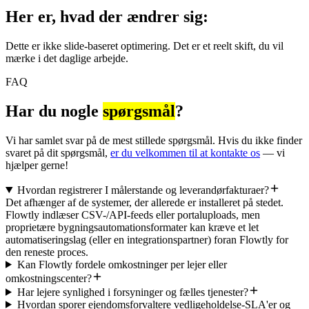
Her er, hvad der ændrer sig:
Dette er ikke slide-baseret optimering. Det er et reelt skift, du vil
mærke i det daglige arbejde.
FAQ
Har du nogle
spørgsmål
?
Vi har samlet svar på de mest stillede spørgsmål. Hvis du ikke finder
svaret på dit spørgsmål,
er du velkommen til at kontakte os
— vi
hjælper gerne!
Hvordan registrerer I målerstande og leverandørfakturaer?
Det afhænger af de systemer, der allerede er installeret på stedet.
Flowtly indlæser CSV-/API-feeds eller portaluploads, men
proprietære bygningsautomationsformater kan kræve et let
automatiseringslag (eller en integrationspartner) foran Flowtly for
den reneste proces.
Kan Flowtly fordele omkostninger per lejer eller
omkostningscenter?
Har lejere synlighed i forsyninger og fælles tjenester?
Hvordan sporer ejendomsforvaltere vedligeholdelse-SLA'er og