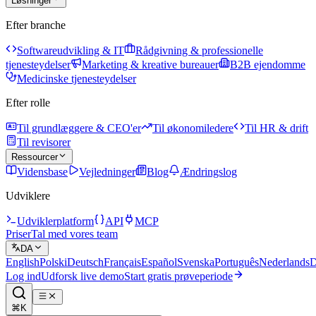
Løsninger
Efter branche
Softwareudvikling & IT
Rådgivning & professionelle
tjenesteydelser
Marketing & kreative bureauer
B2B ejendomme
Medicinske tjenesteydelser
Efter rolle
Til grundlæggere & CEO'er
Til økonomiledere
Til HR & drift
Til revisorer
Ressourcer
Vidensbase
Vejledninger
Blog
Ændringslog
Udviklere
Udviklerplatform
API
MCP
Priser
Tal med vores team
DA
English
Polski
Deutsch
Français
Español
Svenska
Português
Nederlands
D
Log ind
Udforsk live demo
Start gratis prøveperiode
⌘K