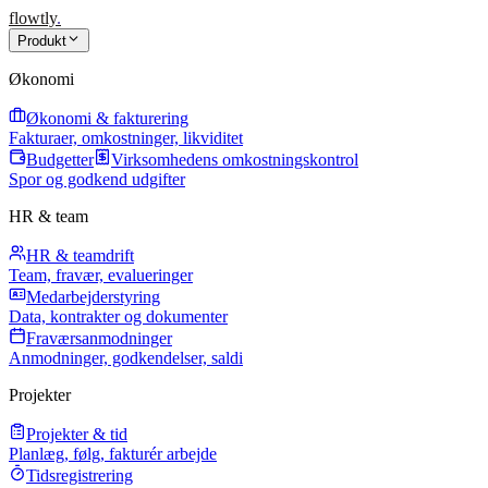
flowtly
.
Produkt
Økonomi
Økonomi & fakturering
Fakturaer, omkostninger, likviditet
Budgetter
Virksomhedens omkostningskontrol
Spor og godkend udgifter
HR & team
HR & teamdrift
Team, fravær, evalueringer
Medarbejderstyring
Data, kontrakter og dokumenter
Fraværsanmodninger
Anmodninger, godkendelser, saldi
Projekter
Projekter & tid
Planlæg, følg, fakturér arbejde
Tidsregistrering