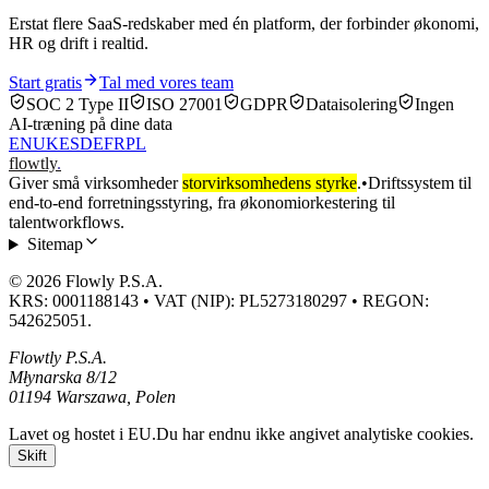
Erstat flere SaaS-redskaber med én platform, der forbinder økonomi,
HR og drift i realtid.
Start gratis
Tal med vores team
SOC 2 Type II
ISO 27001
GDPR
Dataisolering
Ingen
AI-træning på dine data
EN
UK
ES
DE
FR
PL
flowtly
.
Giver små virksomheder
storvirksomhedens styrke
.
•
Driftssystem til
end-to-end forretningsstyring, fra økonomiorkestering til
talentworkflows.
Sitemap
© 2026 Flowly P.S.A.
KRS: 0001188143 • VAT (NIP): PL5273180297 • REGON:
542625051.
Flowtly P.S.A.
Młynarska 8/12
01194 Warszawa, Polen
Lavet og hostet i EU.
Du har endnu ikke angivet analytiske cookies.
Skift