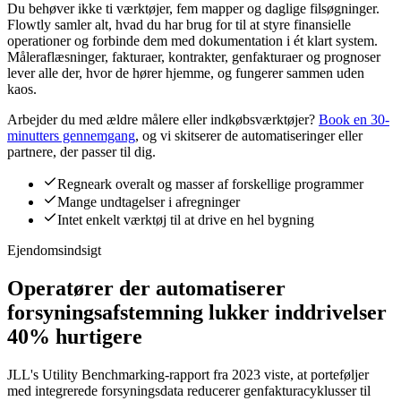
Du behøver ikke ti værktøjer, fem mapper og daglige filsøgninger.
Flowtly samler alt, hvad du har brug for til at styre finansielle
operationer og forbinde dem med dokumentation i ét klart system.
Måleraflæsninger, fakturaer, kontrakter, genfakturaer og prognoser
lever alle der, hvor de hører hjemme, og fungerer sammen uden
kaos.
Arbejder du med ældre målere eller indkøbsværktøjer?
Book en 30-
minutters gennemgang
, og vi skitserer de automatiseringer eller
partnere, der passer til dig.
Regneark overalt og masser af forskellige programmer
Mange undtagelser i afregninger
Intet enkelt værktøj til at drive en hel bygning
Ejendomsindsigt
Operatører der automatiserer
forsyningsafstemning lukker inddrivelser
40% hurtigere
JLL's Utility Benchmarking-rapport fra 2023 viste, at porteføljer
med integrerede forsyningsdata reducerer genfakturacyklusser til