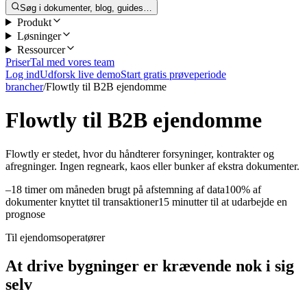
Søg i dokumenter, blog, guides…
Produkt
Løsninger
Ressourcer
Priser
Tal med vores team
Log ind
Udforsk live demo
Start gratis prøveperiode
brancher
/
Flowtly til B2B ejendomme
Flowtly til B2B ejendomme
Flowtly er stedet, hvor du håndterer forsyninger, kontrakter og
afregninger. Ingen regneark, kaos eller bunker af ekstra dokumenter.
–18 timer om måneden brugt på afstemning af data
100% af
dokumenter knyttet til transaktioner
15 minutter til at udarbejde en
prognose
Til ejendomsoperatører
At drive bygninger er krævende nok i sig
selv