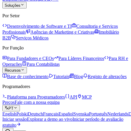
Soluções
Por Setor
Desenvolvimento de Software e TI
Consultoria e Serviços
Profissionais
Agências de Marketing e Criativas
Imobiliário
B2B
Serviços Médicos
Por Função
Para Fundadores e CEOs
Para Líderes Financeiros
Para RH e
Operações
Para Contabilistas
Recursos
Base de conhecimento
Tutoriais
Blog
Registo de alterações
Programadores
Plataforma para Programadores
API
MCP
Preços
Fale com a nossa equipa
PT
English
Polski
Deutsch
Français
Español
Svenska
Português
Nederlands
D
Iniciar sessão
Explorar a demo ao vivo
Iniciar período de avaliação
gratuito