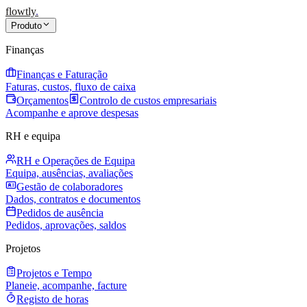
flowtly
.
Produto
Finanças
Finanças e Faturação
Faturas, custos, fluxo de caixa
Orçamentos
Controlo de custos empresariais
Acompanhe e aprove despesas
RH e equipa
RH e Operações de Equipa
Equipa, ausências, avaliações
Gestão de colaboradores
Dados, contratos e documentos
Pedidos de ausência
Pedidos, aprovações, saldos
Projetos
Projetos e Tempo
Planeie, acompanhe, facture
Registo de horas