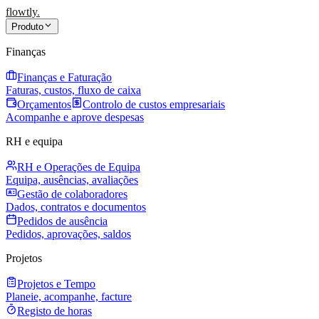
flowtly
.
Produto
Finanças
Finanças e Faturação
Faturas, custos, fluxo de caixa
Orçamentos
Controlo de custos empresariais
Acompanhe e aprove despesas
RH e equipa
RH e Operações de Equipa
Equipa, ausências, avaliações
Gestão de colaboradores
Dados, contratos e documentos
Pedidos de ausência
Pedidos, aprovações, saldos
Projetos
Projetos e Tempo
Planeie, acompanhe, facture
Registo de horas