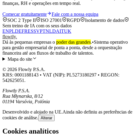
finanças, RH e operações em tempo real.
Começar gratuitamente
Fale com a nossa equipa
SOC 2 Type II
ISO 27001
RGPD
Isolamento de dados
Sem treino de IA com os seus dados
EN
PL
DE
FR
ES
SV
PT
NL
DA
IT
UK
flowtly
.
Dá às pequenas empresas o
poder das grandes
.
•
Sistema operativo
para gestão empresarial de ponta a ponta, desde a orquestração
financeira até aos fluxos de trabalho de talentos.
Mapa do site
© 2026 Flowly P.S.A.
KRS: 0001188143 • VAT (NIP): PL5273180297 • REGON:
542625051.
Flowtly P.S.A.
Rua Młynarska, 8/12
01194 Varsóvia, Polónia
Desenvolvido e alojado na UE.
Ainda não definiu as preferências de
cookies de análise.
Alterar
Cookies analíticos