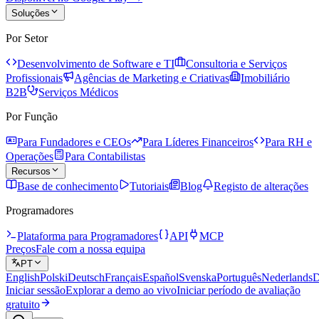
Soluções
Por Setor
Desenvolvimento de Software e TI
Consultoria e Serviços
Profissionais
Agências de Marketing e Criativas
Imobiliário
B2B
Serviços Médicos
Por Função
Para Fundadores e CEOs
Para Líderes Financeiros
Para RH e
Operações
Para Contabilistas
Recursos
Base de conhecimento
Tutoriais
Blog
Registo de alterações
Programadores
Plataforma para Programadores
API
MCP
Preços
Fale com a nossa equipa
PT
English
Polski
Deutsch
Français
Español
Svenska
Português
Nederlands
D
Iniciar sessão
Explorar a demo ao vivo
Iniciar período de avaliação
gratuito