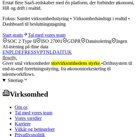
Erstat flere SaaS-redskaber med én platform, der forbinder økonomi,
HR og drift i realtid.
Fokus: Samlet virksomhedsstyring • Virksomhedsindsigt i realtid •
Dashboard til beslutningstagning
Start gratis
Tal med vores team
SOC 2 Type II
ISO 27001
GDPR
Dataisolering
Ingen
AI-træning på dine data
EN
PL
DE
FR
ES
SV
PT
NL
DA
IT
UK
flowtly
.
Giver små virksomheder
storvirksomhedens styrke
.
•
Driftssystem til
end-to-end forretningsstyring, fra økonomiorkestering til
talentworkflows.
Sitemap
Virksomhed
Om os
Tal med vores team
Vores værdier
Karriere
Vilkår og betingelser
Privatlivspolitik