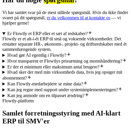
Har du nogle
spørgsmål
?
Vi har samlet svar på de mest stillede spørgsmål. Hvis du ikke finder
svaret på dit spørgsmål,
er du velkommen til at kontakte os
— vi
hjælper gerne!
Er Flowtly et ERP eller et sæt af redskaber?
Flowtly er et alt-i-ét ERP til små og voksende virksomheder. Det
erstatter separate HR-, økonomi-, projekt- og driftsredskaber med ét
sammenhængende system.
Hvad gør AI egentlig i Flowtly?
Hvor transparent er Flowtlys prissætning og momshåndtering?
Er der et minimum eller maksimum antal brugere?
Hvad sker der med min virksomheds data, hvis jeg opsiger mit
abonnement?
Kan Flowtly-medarbejdere se mine data?
Kan jeg regne med support under systemimplementeringen?
Kan jeg anmode om en tilpasset ændring?
Flowtly-platform
Samlet forretningsstyring med AI-klart
ERP til SMV'er