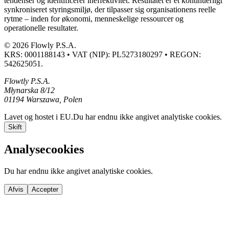
tendenser og identificerer ineffektivitet. Resultatet er et kontinuerligt
synkroniseret styringsmiljø, der tilpasser sig organisationens reelle
rytme – inden for økonomi, menneskelige ressourcer og
operationelle resultater.
© 2026 Flowly P.S.A.
KRS: 0001188143 • VAT (NIP): PL5273180297 • REGON:
542625051.
Flowtly P.S.A.
Młynarska 8/12
01194 Warszawa, Polen
Lavet og hostet i EU.
Du har endnu ikke angivet analytiske cookies.
Skift
Analysecookies
Du har endnu ikke angivet analytiske cookies.
Afvis
Accepter