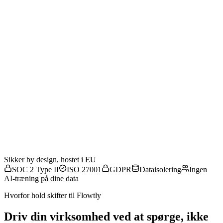
01 · Sporet i Flowtly
Timesedler
Kontrakter
Transaktioner
Fakturaer
Omkostninger
Medarbejdere
02 · Koordinering
Én koordineret datamodel
03 · Hvad du ser
Pengestrømsprognose
Reelle marginer
Budgetter der holder
04 · Beslutninger
Rigtig beslutning, rette tid
AI CFO-vejledning
Sikker by design, hostet i EU
SOC 2 Type II
ISO 27001
GDPR
Dataisolering
Ingen
AI-træning på dine data
Hvorfor hold skifter til Flowtly
Driv din virksomhed ved at spørge, ikke