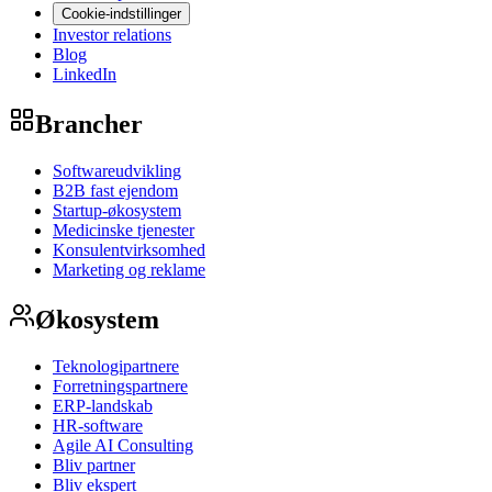
Cookie-indstillinger
Investor relations
Blog
LinkedIn
Brancher
Softwareudvikling
B2B fast ejendom
Startup-økosystem
Medicinske tjenester
Konsulentvirksomhed
Marketing og reklame
Økosystem
Teknologipartnere
Forretningspartnere
ERP-landskab
HR-software
Agile AI Consulting
Bliv partner
Bliv ekspert