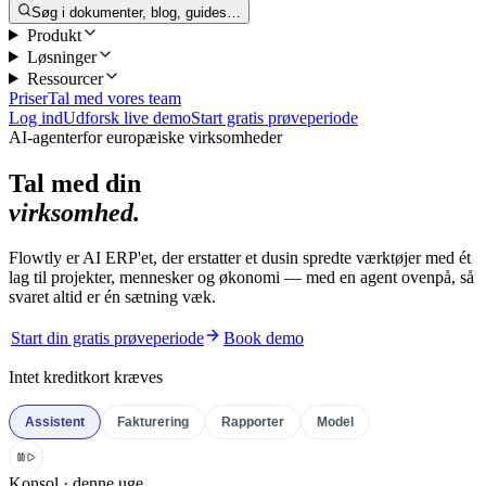
Søg i dokumenter, blog, guides…
Produkt
Løsninger
Ressourcer
Priser
Tal med vores team
Log ind
Udforsk live demo
Start gratis prøveperiode
AI-agenter
for europæiske virksomheder
Tal med din
virksomhed.
Flowtly er AI ERP'et, der erstatter et dusin spredte værktøjer med ét
lag til projekter, mennesker og økonomi — med en agent ovenpå, så
svaret altid er én sætning væk.
Start din gratis prøveperiode
Book demo
Intet kreditkort kræves
Assistent
Fakturering
Rapporter
Model
Konsol · denne uge