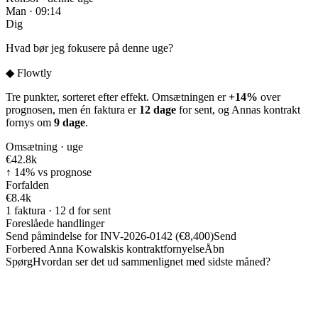
Man · 09:14
Dig
Hvad bør jeg fokusere på denne uge?
◆
Flowtly
Tre punkter, sorteret efter effekt. Omsætningen er
+14%
over
prognosen, men én faktura er
12 dage
for sent, og Annas kontrakt
fornys om
9 dage
.
Omsætning · uge
€42.8
k
↑ 14% vs prognose
Forfalden
€8.4
k
1 faktura · 12 d for sent
Foreslåede handlinger
Send påmindelse for INV-2026-0142 (€8,400)
Send
Forbered Anna Kowalskis kontraktfornyelse
Åbn
Spørg
Hvordan ser det ud sammenlignet med sidste måned?
Fakturaer · forfaldne først
◆
Flowtly