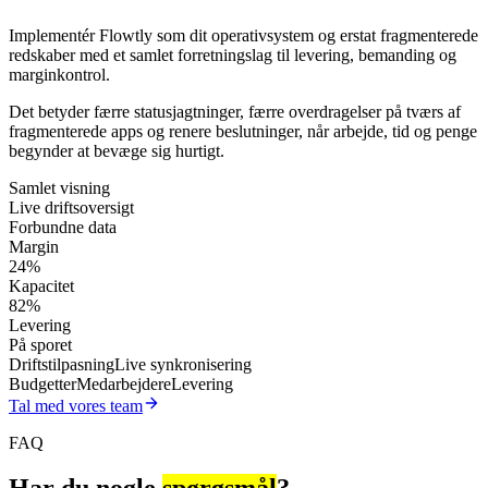
Implementér Flowtly som dit operativsystem og erstat fragmenterede
redskaber med et samlet forretningslag til levering, bemanding og
marginkontrol.
Det betyder færre statusjagtninger, færre overdragelser på tværs af
fragmenterede apps og renere beslutninger, når arbejde, tid og penge
begynder at bevæge sig hurtigt.
Samlet visning
Live driftsoversigt
Forbundne data
Margin
24%
Kapacitet
82%
Levering
På sporet
Driftstilpasning
Live synkronisering
Budgetter
Medarbejdere
Levering
Tal med vores team
FAQ