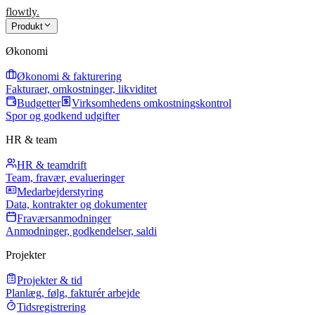
flowtly
.
Produkt
Økonomi
Økonomi & fakturering
Fakturaer, omkostninger, likviditet
Budgetter
Virksomhedens omkostningskontrol
Spor og godkend udgifter
HR & team
HR & teamdrift
Team, fravær, evalueringer
Medarbejderstyring
Data, kontrakter og dokumenter
Fraværsanmodninger
Anmodninger, godkendelser, saldi
Projekter
Projekter & tid
Planlæg, følg, fakturér arbejde
Tidsregistrering