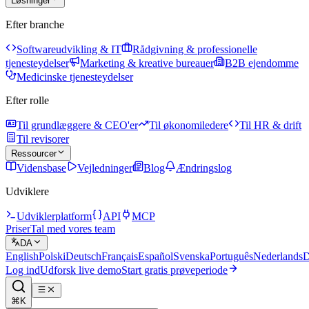
Løsninger
Efter branche
Softwareudvikling & IT
Rådgivning & professionelle
tjenesteydelser
Marketing & kreative bureauer
B2B ejendomme
Medicinske tjenesteydelser
Efter rolle
Til grundlæggere & CEO'er
Til økonomiledere
Til HR & drift
Til revisorer
Ressourcer
Vidensbase
Vejledninger
Blog
Ændringslog
Udviklere
Udviklerplatform
API
MCP
Priser
Tal med vores team
DA
English
Polski
Deutsch
Français
Español
Svenska
Português
Nederlands
D
Log ind
Udforsk live demo
Start gratis prøveperiode
⌘K