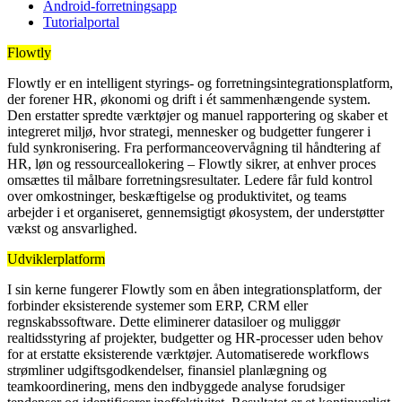
Android-forretningsapp
Tutorialportal
Flowtly
Flowtly er en intelligent styrings- og forretningsintegrationsplatform,
der forener HR, økonomi og drift i ét sammenhængende system.
Den erstatter spredte værktøjer og manuel rapportering og skaber et
integreret miljø, hvor strategi, mennesker og budgetter fungerer i
fuld synkronisering. Fra performanceovervågning til håndtering af
HR, løn og ressourceallokering – Flowtly sikrer, at enhver proces
omsættes til målbare forretningsresultater. Ledere får fuld kontrol
over omkostninger, beskæftigelse og produktivitet, og teams
arbejder i et organiseret, gennemsigtigt økosystem, der understøtter
vækst og ansvarlighed.
Udviklerplatform
I sin kerne fungerer Flowtly som en åben integrationsplatform, der
forbinder eksisterende systemer som ERP, CRM eller
regnskabssoftware. Dette eliminerer datasiloer og muliggør
realtidsstyring af projekter, budgetter og HR-processer uden behov
for at erstatte eksisterende værktøjer. Automatiserede workflows
strømliner udgiftsgodkendelser, finansiel planlægning og
teamkoordinering, mens den indbyggede analyse forudsiger