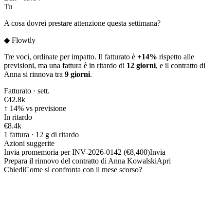
Tu
A cosa dovrei prestare attenzione questa settimana?
◆
Flowtly
Tre voci, ordinate per impatto. Il fatturato è
+14%
rispetto alle
previsioni, ma una fattura è in ritardo di
12 giorni
, e il contratto di
Anna si rinnova tra
9 giorni
.
Fatturato · sett.
€42.8
k
↑ 14% vs previsione
In ritardo
€8.4
k
1 fattura · 12 g di ritardo
Azioni suggerite
Invia promemoria per INV-2026-0142 (€8,400)
Invia
Prepara il rinnovo del contratto di Anna Kowalski
Apri
Chiedi
Come si confronta con il mese scorso?
Fatture · scadute per prime
◆
Flowtly
Oggi c'è una fattura da sollecitare. Ho preparato il promemoria —