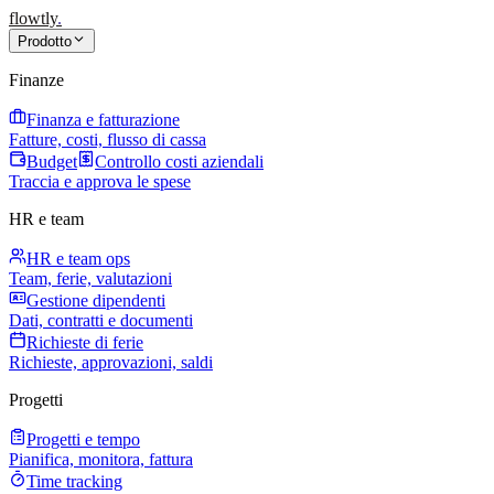
flowtly
.
Prodotto
Finanze
Finanza e fatturazione
Fatture, costi, flusso di cassa
Budget
Controllo costi aziendali
Traccia e approva le spese
HR e team
HR e team ops
Team, ferie, valutazioni
Gestione dipendenti
Dati, contratti e documenti
Richieste di ferie
Richieste, approvazioni, saldi
Progetti
Progetti e tempo
Pianifica, monitora, fattura
Time tracking