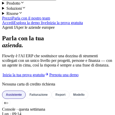
Prodotto
Soluzioni
Risorse
Prezzi
Parla con il nostro team
Accedi
Esplora la demo live
Inizia la prova gratuita
Agenti IA
per le aziende europee
Parla con la tua
azienda.
Flowtly è l'AI ERP che sostituisce una dozzina di strumenti
scollegati con un unico livello per progetti, persone e finanza — con
un agente in cima, così la risposta è sempre a una frase di distanza.
Inizia la tua prova gratuita
Prenota una demo
Nessuna carta di credito richiesta
Assistente
Fatturazione
Report
Modello
Console · questa settimana
Lun · 09:14