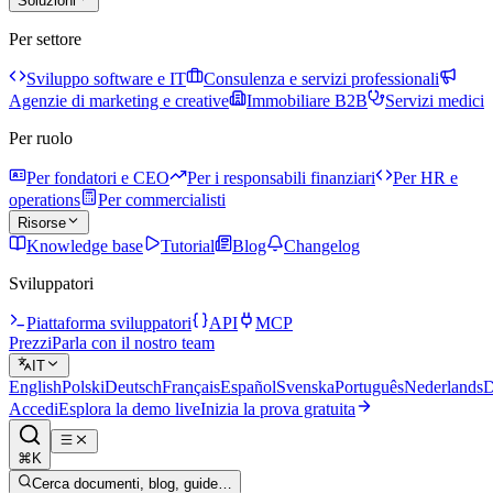
Soluzioni
Per settore
Sviluppo software e IT
Consulenza e servizi professionali
Agenzie di marketing e creative
Immobiliare B2B
Servizi medici
Per ruolo
Per fondatori e CEO
Per i responsabili finanziari
Per HR e
operations
Per commercialisti
Risorse
Knowledge base
Tutorial
Blog
Changelog
Sviluppatori
Piattaforma sviluppatori
API
MCP
Prezzi
Parla con il nostro team
IT
English
Polski
Deutsch
Français
Español
Svenska
Português
Nederlands
D
Accedi
Esplora la demo live
Inizia la prova gratuita
⌘K
Cerca documenti, blog, guide…