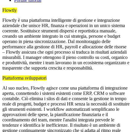
Portale tutorial
Flowtly
Flowtly è una piattaforma intelligente di gestione e integrazione
aziendale che unisce HR, finanza e operazioni in un unico sistema
coerente. Sostituisce strumenti dispersi e reportistica manuale,
creando un ambiente integrato in cui strategia, persone e budget
operano in piena sincronizzazione. Dal monitoraggio delle
performance alla gestione di HR, payroll e allocazione delle risorse
– Flowtly assicura che ogni processo si traduca in risultati aziendali
misurabili. I manager ottengono il pieno controllo su costi, organico
e produttività, mentre i team lavorano in un ecosistema organizzato e
trasparente che supporta crescita e responsabilità.
Piattaforma sviluppatori
Al suo nucleo, Flowtly agisce come una piattaforma di integrazione
aperta, connettendo i sistemi esistenti come ERP, CRM o software
contabile. Ciò elimina i silos di dati e consente la gestione in tempo
reale di progetti, budget e processi HR senza la necessità di sostituire
gli strumenti esistenti. I workflow automatizzati semplificano le
approvazioni delle spese, la pianificazione finanziaria e il
coordinamento del team, mentre l'analisi integrata prevede le
tendenze e identifica le inefficienze. Il risultato è un ambiente di
gestione continuamente sincronizzato che si adatta al ritmo reale