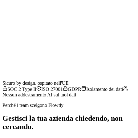
01 · Tracciato in Flowtly
Fogli ore
Contratti
Transazioni
Fatture
Costi
Persone
02 · Coordinamento
Un modello dati coordinato
03 · Cosa vedi
Previsione del flusso di cassa
Margini reali
Budget che reggono
04 · Decisioni
Scelta giusta, momento giusto
Guida AI CFO
Sicuro by design, ospitato nell'UE
SOC 2 Type II
ISO 27001
GDPR
Isolamento dei dati
Nessun addestramento AI sui tuoi dati
Perché i team scelgono Flowtly
Gestisci la tua azienda chiedendo, non
cercando.