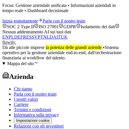
Focus: Gestione aziendale unificata • Informazioni aziendali in
tempo reale • Dashboard decisionale
Inizia gratuitamente
Parla con il nostro team
SOC 2 Type II
ISO 27001
GDPR
Isolamento dei dati
Nessun addestramento AI sui tuoi dati
EN
PL
DE
FR
ES
SV
PT
NL
DA
IT
UK
flowtly
.
Dà alle piccole imprese
la potenza delle grandi aziende
.
•
Sistema
operativo per la gestione aziendale end-to-end, dall'orchestrazione
finanziaria ai workflow del talento.
Mappa del sito
Azienda
Chi siamo
Parla con il nostro team
I nostri valori
Carriere
Termini e condizioni
Informativa sulla privacy
Impostazioni cookie
Relazioni con gli investitori