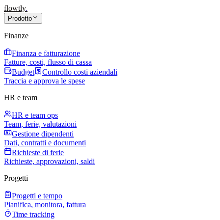
flowtly
.
Prodotto
Finanze
Finanza e fatturazione
Fatture, costi, flusso di cassa
Budget
Controllo costi aziendali
Traccia e approva le spese
HR e team
HR e team ops
Team, ferie, valutazioni
Gestione dipendenti
Dati, contratti e documenti
Richieste di ferie
Richieste, approvazioni, saldi
Progetti
Progetti e tempo
Pianifica, monitora, fattura
Time tracking