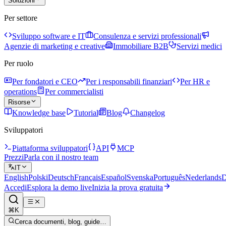
Soluzioni
Per settore
Sviluppo software e IT
Consulenza e servizi professionali
Agenzie di marketing e creative
Immobiliare B2B
Servizi medici
Per ruolo
Per fondatori e CEO
Per i responsabili finanziari
Per HR e
operations
Per commercialisti
Risorse
Knowledge base
Tutorial
Blog
Changelog
Sviluppatori
Piattaforma sviluppatori
API
MCP
Prezzi
Parla con il nostro team
IT
English
Polski
Deutsch
Français
Español
Svenska
Português
Nederlands
D
Accedi
Esplora la demo live
Inizia la prova gratuita
⌘K
Cerca documenti, blog, guide…