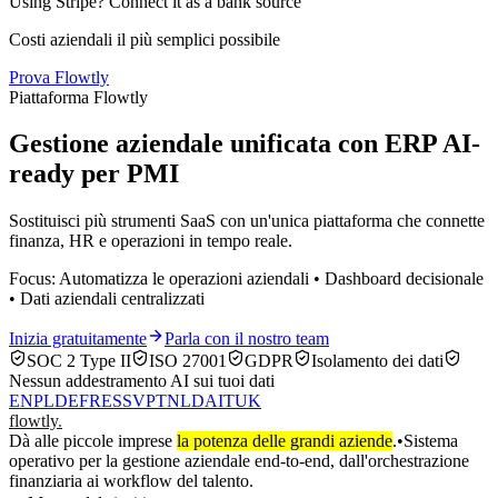
Using Stripe? Connect it as a bank source
Costi aziendali il più semplici possibile
Prova Flowtly
Piattaforma Flowtly
Gestione aziendale unificata con ERP AI-
ready per PMI
Sostituisci più strumenti SaaS con un'unica piattaforma che connette
finanza, HR e operazioni in tempo reale.
Focus: Automatizza le operazioni aziendali • Dashboard decisionale
• Dati aziendali centralizzati
Inizia gratuitamente
Parla con il nostro team
SOC 2 Type II
ISO 27001
GDPR
Isolamento dei dati
Nessun addestramento AI sui tuoi dati
EN
PL
DE
FR
ES
SV
PT
NL
DA
IT
UK
flowtly
.
Dà alle piccole imprese
la potenza delle grandi aziende
.
•
Sistema
operativo per la gestione aziendale end-to-end, dall'orchestrazione
finanziaria ai workflow del talento.