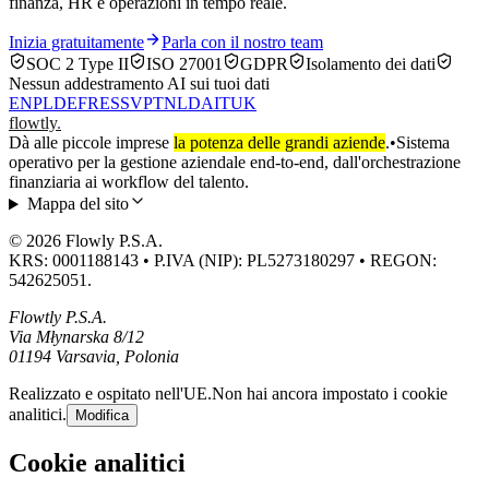
finanza, HR e operazioni in tempo reale.
Inizia gratuitamente
Parla con il nostro team
SOC 2 Type II
ISO 27001
GDPR
Isolamento dei dati
Nessun addestramento AI sui tuoi dati
EN
PL
DE
FR
ES
SV
PT
NL
DA
IT
UK
flowtly
.
Dà alle piccole imprese
la potenza delle grandi aziende
.
•
Sistema
operativo per la gestione aziendale end-to-end, dall'orchestrazione
finanziaria ai workflow del talento.
Mappa del sito
© 2026 Flowly P.S.A.
KRS: 0001188143 • P.IVA (NIP): PL5273180297 • REGON:
542625051.
Flowtly P.S.A.
Via Młynarska 8/12
01194 Varsavia, Polonia
Realizzato e ospitato nell'UE.
Non hai ancora impostato i cookie
analitici.
Modifica
Cookie analitici