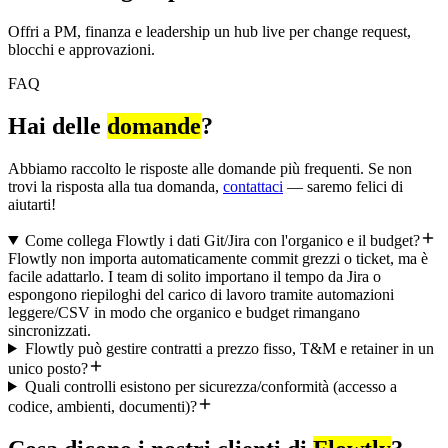
Offri a PM, finanza e leadership un hub live per change request,
blocchi e approvazioni.
FAQ
Hai delle
domande
?
Abbiamo raccolto le risposte alle domande più frequenti. Se non
trovi la risposta alla tua domanda,
contattaci
— saremo felici di
aiutarti!
Come collega Flowtly i dati Git/Jira con l'organico e il budget?
Flowtly non importa automaticamente commit grezzi o ticket, ma è
facile adattarlo. I team di solito importano il tempo da Jira o
espongono riepiloghi del carico di lavoro tramite automazioni
leggere/CSV in modo che organico e budget rimangano
sincronizzati.
Flowtly può gestire contratti a prezzo fisso, T&M e retainer in un
unico posto?
Quali controlli esistono per sicurezza/conformità (accesso a
codice, ambienti, documenti)?