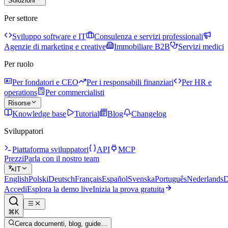
Soluzioni
Per settore
Sviluppo software e IT
Consulenza e servizi professionali
Agenzie di marketing e creative
Immobiliare B2B
Servizi medici
Per ruolo
Per fondatori e CEO
Per i responsabili finanziari
Per HR e
operations
Per commercialisti
Risorse
Knowledge base
Tutorial
Blog
Changelog
Sviluppatori
Piattaforma sviluppatori
API
MCP
Prezzi
Parla con il nostro team
IT
English
Polski
Deutsch
Français
Español
Svenska
Português
Nederlands
D
Accedi
Esplora la demo live
Inizia la prova gratuita
⌘K
Cerca documenti, blog, guide…