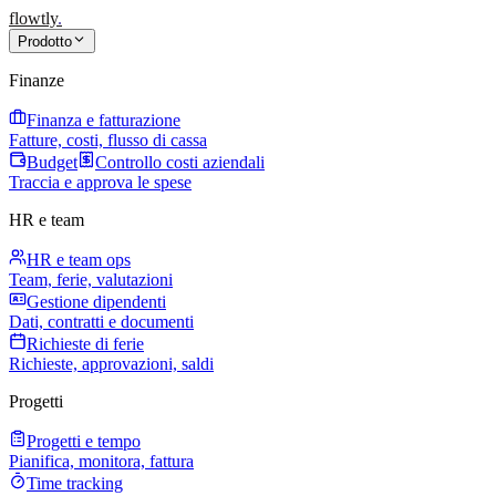
flowtly
.
Prodotto
Finanze
Finanza e fatturazione
Fatture, costi, flusso di cassa
Budget
Controllo costi aziendali
Traccia e approva le spese
HR e team
HR e team ops
Team, ferie, valutazioni
Gestione dipendenti
Dati, contratti e documenti
Richieste di ferie
Richieste, approvazioni, saldi
Progetti
Progetti e tempo
Pianifica, monitora, fattura
Time tracking