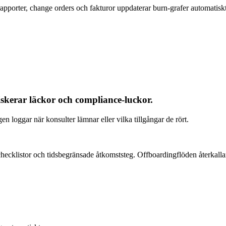
rapporter, change orders och fakturor uppdaterar burn‑grafer automatis
skerar läckor och compliance‑luckor.
n loggar när konsulter lämnar eller vilka tillgångar de rört.
cklistor och tidsbegränsade åtkomststeg. Offboardingflöden återkallar