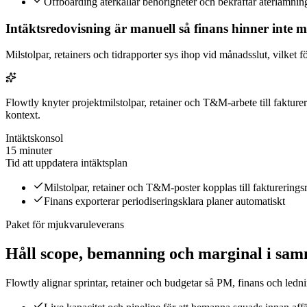
Offboarding återkallar behörigheter och bekräftar återlämnin
Intäktsredovisning är manuell så finans hinner inte
Milstolpar, retainers och tidrapporter sys ihop vid månadsslut, vilket 
Flowtly knyter projektmilstolpar, retainer och T&M‑arbete till fakture
kontext.
Intäktskonsol
15 minuter
Tid att uppdatera intäktsplan
Milstolpar, retainer och T&M‑poster kopplas till fakturerings
Finans exporterar periodiseringsklara planer automatiskt
Paket för mjukvaruleverans
Håll scope, bemanning och marginal i sa
Flowtly alignar sprintar, retainer och budgetar så PM, finans och ledn