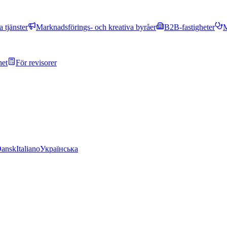
 tjänster
Marknadsförings- och kreativa byråer
B2B-fastigheter
M
het
För revisorer
ansk
Italiano
Українська