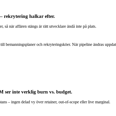
 rekrytering halkar efter.
r, så när affären stängs är rätt utvecklare ändå inte på plats.
ll bemanningsplaner och rekryteringsköer. När pipeline ändras uppdate
 ser inte verklig burn vs. budget.
s – ingen delad vy över retainer, out‑of‑scope eller live marginal.