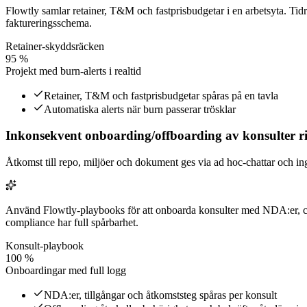
Flowtly samlar retainer, T&M och fastprisbudgetar i en arbetsyta. Tid
faktureringsschema.
Retainer‑skyddsräcken
95 %
Projekt med burn‑alerts i realtid
Retainer, T&M och fastprisbudgetar spåras på en tavla
Automatiska alerts när burn passerar trösklar
Inkonsekvent onboarding/offboarding av konsulter ri
Åtkomst till repo, miljöer och dokument ges via ad hoc‑chattar och inge
Använd Flowtly‑playbooks för att onboarda konsulter med NDA:er, che
compliance har full spårbarhet.
Konsult‑playbook
100 %
Onboardingar med full logg
NDA:er, tillgångar och åtkomststeg spåras per konsult