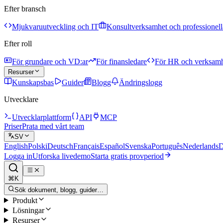
Efter bransch
Mjukvaruutveckling och IT
Konsultverksamhet och professionella
Efter roll
För grundare och VD:ar
För finansledare
För HR och verksam
Resurser
Kunskapsbas
Guider
Blogg
Ändringslogg
Utvecklare
Utvecklarplattform
API
MCP
Priser
Prata med vårt team
SV
English
Polski
Deutsch
Français
Español
Svenska
Português
Nederlands
D
Logga in
Utforska livedemo
Starta gratis provperiod
⌘K
Sök dokument, blogg, guider…
Produkt
Lösningar
Resurser