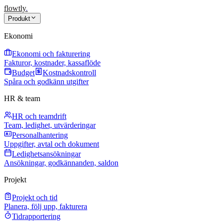
flowtly
.
Produkt
Ekonomi
Ekonomi och fakturering
Fakturor, kostnader, kassaflöde
Budget
Kostnadskontroll
Spåra och godkänn utgifter
HR & team
HR och teamdrift
Team, ledighet, utvärderingar
Personalhantering
Uppgifter, avtal och dokument
Ledighetsansökningar
Ansökningar, godkännanden, saldon
Projekt
Projekt och tid
Planera, följ upp, fakturera
Tidrapportering