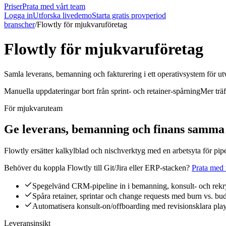
Priser
Prata med vårt team
Logga in
Utforska livedemo
Starta gratis provperiod
branscher
/
Flowtly för mjukvaruföretag
Flowtly för mjukvaruföretag
Samla leverans, bemanning och fakturering i ett operativsystem för u
Manuella uppdateringar bort från sprint‑ och retainer‑spårning
Mer trä
För mjukvaruteam
Ge leverans, bemanning och finans samma
Flowtly ersätter kalkylblad och nischverktyg med en arbetsyta för pipe
Behöver du koppla Flowtly till Git/Jira eller ERP‑stacken?
Prata med 
Spegelvänd CRM‑pipeline in i bemanning, konsult- och rekry
Spåra retainer, sprintar och change requests med burn vs. budg
Automatisera konsult‑on/offboarding med revisionsklara pla
Leveransinsikt