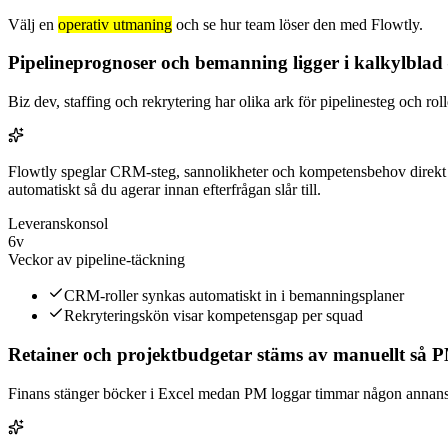
Välj en
operativ utmaning
och se hur team löser den med Flowtly.
Pipelineprognoser och bemanning ligger i kalkylblad –
Biz dev, staffing och rekrytering har olika ark för pipelinesteg och rolle
Flowtly speglar CRM‑steg, sannolikheter och kompetensbehov direkt ti
automatiskt så du agerar innan efterfrågan slår till.
Leveranskonsol
6v
Veckor av pipeline‑täckning
CRM‑roller synkas automatiskt in i bemanningsplaner
Rekryteringskön visar kompetensgap per squad
Retainer och projektbudgetar stäms av manuellt så PM
Finans stänger böcker i Excel medan PM loggar timmar någon annanstan