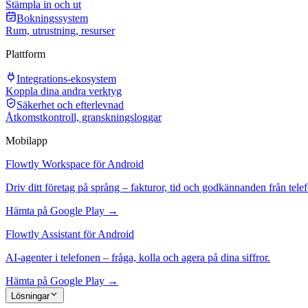
Stämpla in och ut
Bokningssystem
Rum, utrustning, resurser
Plattform
Integrations-ekosystem
Koppla dina andra verktyg
Säkerhet och efterlevnad
Åtkomstkontroll, granskningsloggar
Mobilapp
Flowtly Workspace för Android
Driv ditt företag på språng – fakturor, tid och godkännanden från tele
Hämta på Google Play →
Flowtly Assistant för Android
AI-agenter i telefonen – fråga, kolla och agera på dina siffror.
Hämta på Google Play →
Lösningar