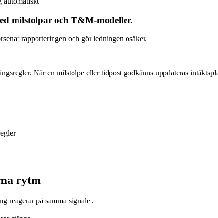
g automatiskt
 med milstolpar och T&M‑modeller.
försenar rapporteringen och gör ledningen osäker.
ringsregler. När en milstolpe eller tidpost godkänns uppdateras intäktsp
regler
mma rytm
ing reagerar på samma signaler.