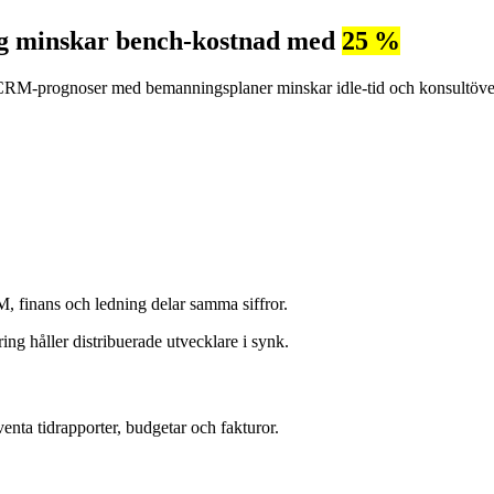
ng minskar bench‑kostnad med
25 %
 CRM‑prognoser med bemanningsplaner minskar idle‑tid och konsultöve
PM, finans och ledning delar samma siffror.
g håller distribuerade utvecklare i synk.
nta tidrapporter, budgetar och fakturor.