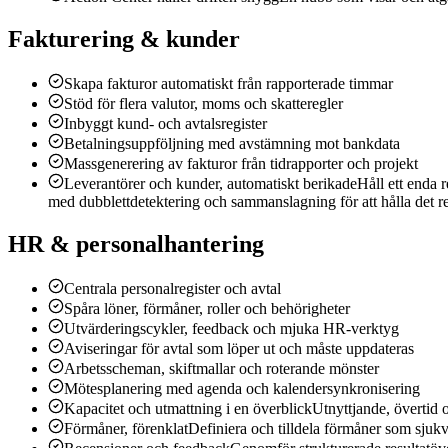
Fakturering & kunder
Skapa fakturor automatiskt från rapporterade timmar
Stöd för flera valutor, moms och skatteregler
Inbyggt kund- och avtalsregister
Betalningsuppföljning med avstämning mot bankdata
Massgenerering av fakturor från tidrapporter och projekt
Leverantörer och kunder, automatiskt berikade
Håll ett enda 
med dubblettdetektering och sammanslagning för att hålla det re
HR & personalhantering
Centrala personalregister och avtal
Spåra löner, förmåner, roller och behörigheter
Utvärderingscykler, feedback och mjuka HR-verktyg
Aviseringar för avtal som löper ut och måste uppdateras
Arbetsscheman, skiftmallar och roterande mönster
Mötesplanering med agenda och kalendersynkronisering
Kapacitet och utmattning i en överblick
Utnyttjande, övertid 
Förmåner, förenklat
Definiera och tilldela förmåner som sjukvå