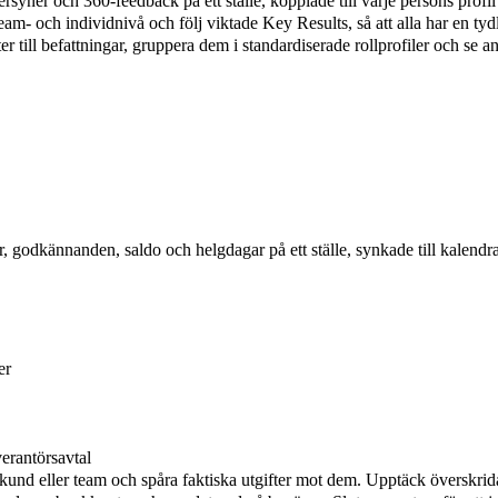
syner och 360-feedback på ett ställe, kopplade till varje persons profil
eam- och individnivå och följ viktade Key Results, så att alla har en tydli
r till befattningar, gruppera dem i standardiserade rollprofiler och se 
, godkännanden, saldo och helgdagar på ett ställe, synkade till kalendra
er
erantörsavtal
 kund eller team och spåra faktiska utgifter mot dem. Upptäck överskridan