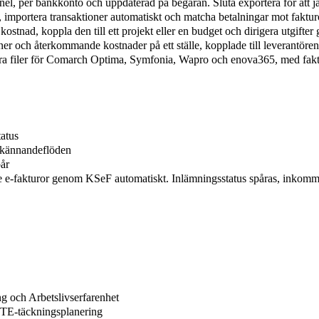
nel, per bankkonto och uppdaterad på begäran. Sluta exportera för att ja
importera transaktioner automatiskt och matcha betalningar mot fakturo
 kostnad, koppla den till ett projekt eller en budget och dirigera utgif
er och återkommande kostnader på ett ställe, kopplade till leverantöre
ara filer för Comarch Optima, Symfonia, Wapro och enova365, med faktu
atus
dkännandeflöden
pår
e e-fakturor genom KSeF automatiskt. Inlämningsstatus spåras, inkomma
ng och Arbetslivserfarenhet
 FTE-täckningsplanering