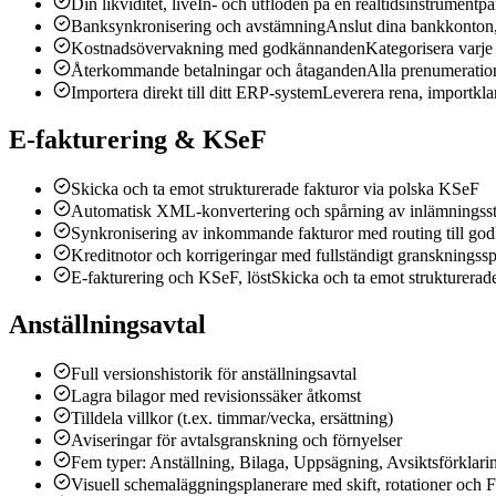
Din likviditet, live
In- och utflöden på en realtidsinstrumentpa
Banksynkronisering och avstämning
Anslut dina bankkonton, 
Kostnadsövervakning med godkännanden
Kategorisera varje
Återkommande betalningar och åtaganden
Alla prenumeration
Importera direkt till ditt ERP-system
Leverera rena, importkl
E-fakturering & KSeF
Skicka och ta emot strukturerade fakturor via polska KSeF
Automatisk XML-konvertering och spårning av inlämningsst
Synkronisering av inkommande fakturor med routing till go
Kreditnotor och korrigeringar med fullständigt granskningss
E-fakturering och KSeF, löst
Skicka och ta emot strukturerad
Anställningsavtal
Full versionshistorik för anställningsavtal
Lagra bilagor med revisionssäker åtkomst
Tilldela villkor (t.ex. timmar/vecka, ersättning)
Aviseringar för avtalsgranskning och förnyelser
Fem typer: Anställning, Bilaga, Uppsägning, Avsiktsförklari
Visuell schemaläggningsplanerare med skift, rotationer och