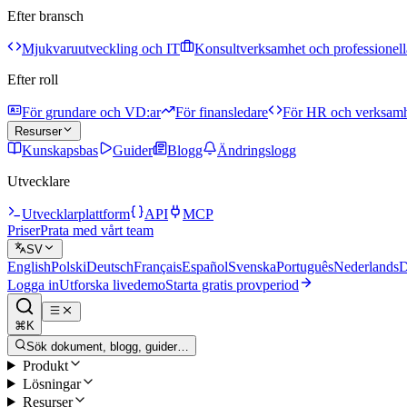
Efter bransch
Mjukvaruutveckling och IT
Konsultverksamhet och professionella
Efter roll
För grundare och VD:ar
För finansledare
För HR och verksam
Resurser
Kunskapsbas
Guider
Blogg
Ändringslogg
Utvecklare
Utvecklarplattform
API
MCP
Priser
Prata med vårt team
SV
English
Polski
Deutsch
Français
Español
Svenska
Português
Nederlands
D
Logga in
Utforska livedemo
Starta gratis provperiod
⌘K
Sök dokument, blogg, guider…
Produkt
Lösningar
Resurser