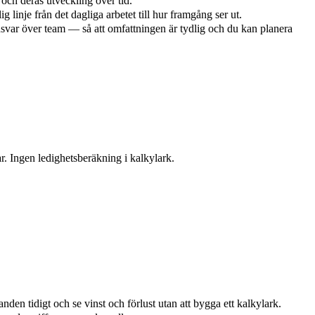
 och deras utveckling över tid.
g linje från det dagliga arbetet till hur framgång ser ut.
ansvar över team — så att omfattningen är tydlig och du kan planera
r. Ingen ledighetsberäkning i kalkylark.
den tidigt och se vinst och förlust utan att bygga ett kalkylark.