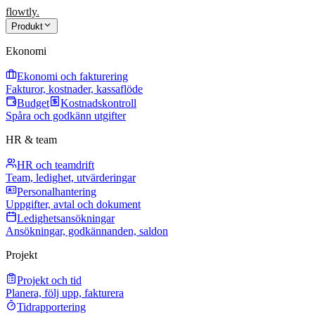
flowtly
.
Produkt
Ekonomi
Ekonomi och fakturering
Fakturor, kostnader, kassaflöde
Budget
Kostnadskontroll
Spåra och godkänn utgifter
HR & team
HR och teamdrift
Team, ledighet, utvärderingar
Personalhantering
Uppgifter, avtal och dokument
Ledighetsansökningar
Ansökningar, godkännanden, saldon
Projekt
Projekt och tid
Planera, följ upp, fakturera
Tidrapportering