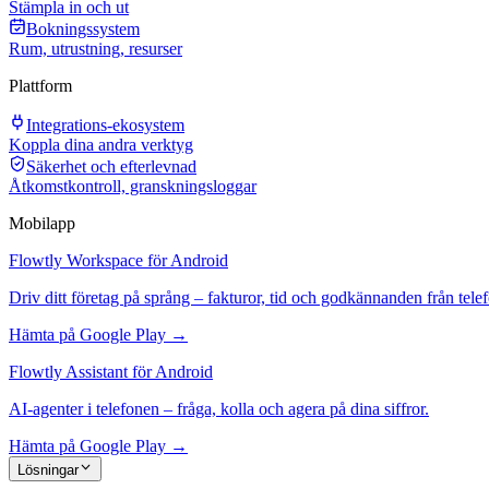
Stämpla in och ut
Bokningssystem
Rum, utrustning, resurser
Plattform
Integrations-ekosystem
Koppla dina andra verktyg
Säkerhet och efterlevnad
Åtkomstkontroll, granskningsloggar
Mobilapp
Flowtly Workspace för Android
Driv ditt företag på språng – fakturor, tid och godkännanden från tele
Hämta på Google Play →
Flowtly Assistant för Android
AI-agenter i telefonen – fråga, kolla och agera på dina siffror.
Hämta på Google Play →
Lösningar