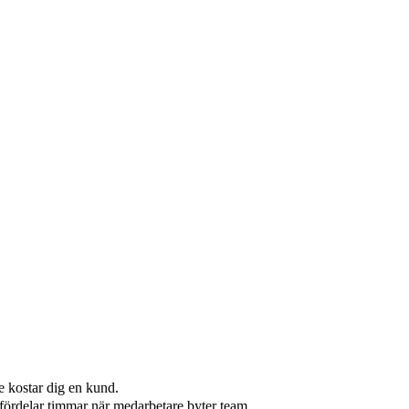
e kostar dig en kund.
omfördelar timmar när medarbetare byter team.