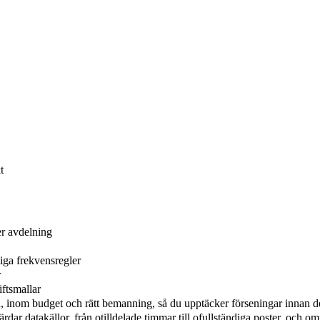
t
er avdelning
ga frekvensregler
r
ftsmallar
d, inom budget och rätt bemanning, så du upptäcker förseningar innan d
dar datakällor, från otilldelade timmar till ofullständiga poster, och 