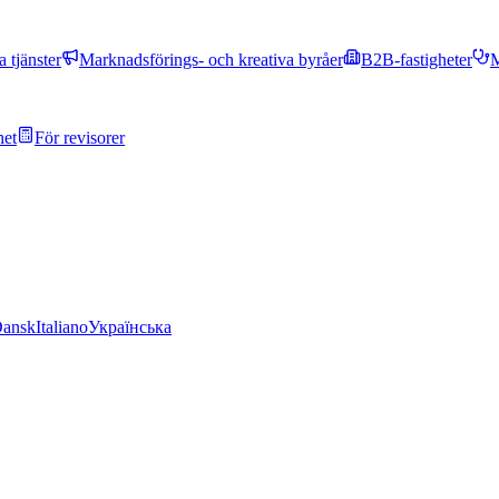
 tjänster
Marknadsförings- och kreativa byråer
B2B-fastigheter
M
het
För revisorer
ansk
Italiano
Українська