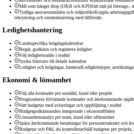
Recensioner och feedback
Genomför strukturerade resultatöver
Mål som hänger ihop (OKR och KPI)
Sätt mål på företags-, t
Tydliga ansvarsområden och rollprofiler
Koppla arbetsuppgifte
rekrytering och omstrukturering med tillförsikt.
Ledighetshantering
Landsspecifika helgdagskalendrar
Begär, godkänn och registrera ledighet
Följ ledighetssaldo i realtid
Synka frånvaro till delade kalendrar
Ledighet och helgdagar, hanterad
Ledighetstyper, ansökningar
Ekonomi & lönsamhet
Följ alla kostnader per anställd, kund eller projekt
Prognostisera förväntade kostnader och återkommande utgift
Sätt budgetar med aviseringar och uppföljning i realtid
Budgetgodkännanden integrerade i ekonomiflöden
Lönsamhetsanalys per team, kund eller affärsenhet
Spåra återkommande betalningar för prenumerationer och lev
Budgetar och P&L du kontrollerar
Ställ budgetar per projekt,