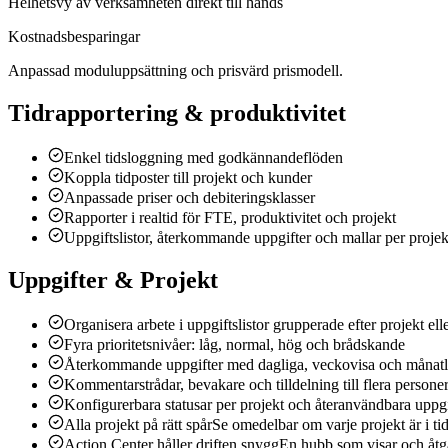
Helhetsvy av verksamheten direkt till hands
Kostnadsbesparingar
Anpassad moduluppsättning och prisvärd prismodell.
Tidrapportering & produktivitet
Enkel tidsloggning med godkännandeflöden
Koppla tidposter till projekt och kunder
Anpassade priser och debiteringsklasser
Rapporter i realtid för FTE, produktivitet och projekt
Uppgiftslistor, återkommande uppgifter och mallar per projek
Uppgifter & Projekt
Organisera arbete i uppgiftslistor grupperade efter projekt ell
Fyra prioritetsnivåer: låg, normal, hög och brådskande
Återkommande uppgifter med dagliga, veckovisa och månatli
Kommentarstrådar, bevakare och tilldelning till flera persone
Konfigurerbara statusar per projekt och återanvändbara uppgi
Alla projekt på rätt spår
Se omedelbar om varje projekt är i ti
Action Center håller driften snygg
En hubb som visar och åtgär