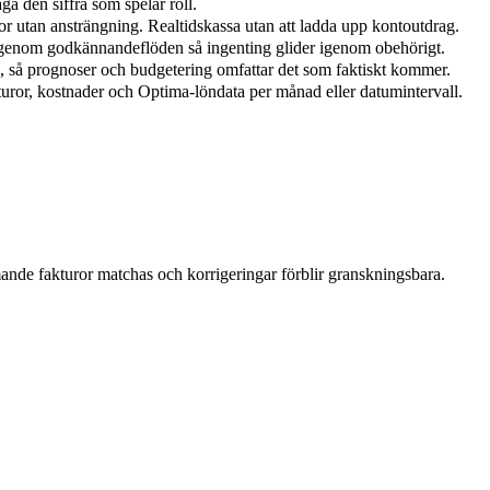
ga den siffra som spelar roll.
r utan ansträngning. Realtidskassa utan att ladda upp kontoutdrag.
ter genom godkännandeflöden så ingenting glider igenom obehörigt.
n, så prognoser och budgetering omfattar det som faktiskt kommer.
ror, kostnader och Optima-löndata per månad eller datumintervall.
nde fakturor matchas och korrigeringar förblir granskningsbara.