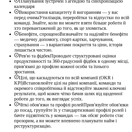
Планування зустрічей з агендою та синхронізацією
календаря
Використання капацитету й вигоранням — у вас
перед очима
Утилізація, переробітки та відпустки по всій
команді. Знайте, коли ви можете взяти більше роботи й
хто перевантажений до того, як це зломиться.
Бенефіти, спрощено
Визначайте та наділяйте бенефіти
— медичну допомогу, спорт-картки, харчування,
страхування — з варіантами покриття та ціни, історія
лишається чистою.
Рев'ю та фідбек
Проводьте структуровані оцінки
продуктивності та 360-градусний фідбек в одному місці,
прив'язані до профілю кожної особи та їхнього
зростання.
Цілі, що каскадуються по всій компанії (OKR і
KPI)
Встановлюйте цілі на рівні компанії, команди та
окремого співробітника й відстежуйте зважені ключові
результати, щоб кожен чітко бачив шлях від щоденної
роботи до того, як виглядає успіх.
Чіткі обов'язки та профілі ролей
Прив'язуйте обов'язки
до посад, групуйте їх у стандартизовані профілі ролей і
бачте підзвітність у командах — так обсяг роботи стає
прозорим, а ви можете впевнено планувати найм і
реструктуризацію.