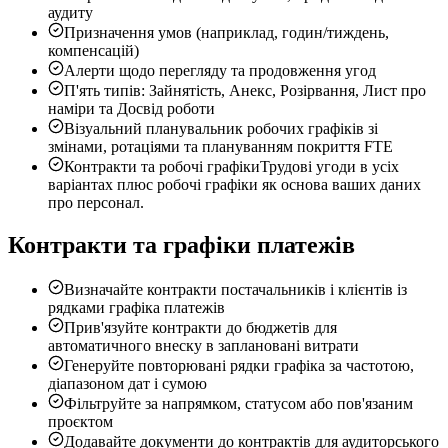
аудиту
Призначення умов (наприклад, годин/тиждень,
компенсацій)
Алерти щодо перегляду та продовження угод
П'ять типів: Зайнятість, Анекс, Розірвання, Лист про
наміри та Досвід роботи
Візуальний планувальник робочих графіків зі
змінами, ротаціями та плануванням покриття FTE
Контракти та робочі графіки
Трудові угоди в усіх
варіантах плюс робочі графіки як основа ваших даних
про персонал.
Контракти та графіки платежів
Визначайте контракти постачальників і клієнтів із
рядками графіка платежів
Прив'язуйте контракти до бюджетів для
автоматичного внеску в заплановані витрати
Генеруйте повторювані рядки графіка за частотою,
діапазоном дат і сумою
Фільтруйте за напрямком, статусом або пов'язаним
проєктом
Додавайте документи до контрактів для аудиторського