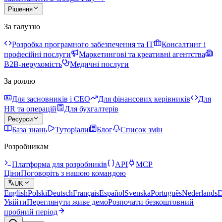
Рішення
За галуззю
Розробка програмного забезпечення та IT
Консалтинг і
професійні послуги
Маркетингові та креативні агентства
B2B-нерухомість
Медичні послуги
За роллю
Для засновників і CEO
Для фінансових керівників
Для
HR та операцій
Для бухгалтерів
Ресурси
База знань
Туторіали
Блог
Список змін
Розробникам
Платформа для розробників
API
MCP
Ціни
Поговоріть з нашою командою
UK
English
Polski
Deutsch
Français
Español
Svenska
Português
Nederlands
D
Увійти
Переглянути живе демо
Розпочати безкоштовний
пробний період