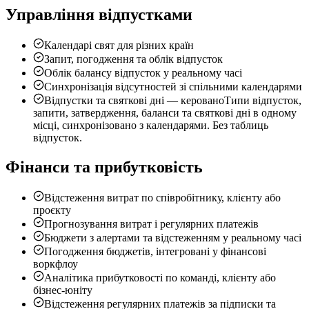
Управління відпустками
Календарі свят для різних країн
Запит, погодження та облік відпусток
Облік балансу відпусток у реальному часі
Синхронізація відсутностей зі спільними календарями
Відпустки та святкові дні — керовано
Типи відпусток,
запити, затвердження, баланси та святкові дні в одному
місці, синхронізовано з календарями. Без таблиць
відпусток.
Фінанси та прибутковість
Відстеження витрат по співробітнику, клієнту або
проєкту
Прогнозування витрат і регулярних платежів
Бюджети з алертами та відстеженням у реальному часі
Погодження бюджетів, інтегровані у фінансові
воркфлоу
Аналітика прибутковості по команді, клієнту або
бізнес-юніту
Відстеження регулярних платежів за підписки та