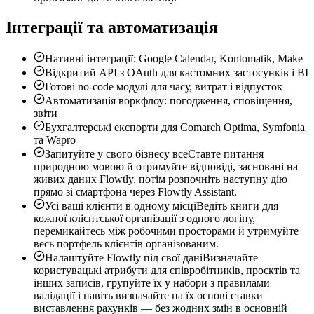
Інтеграції та автоматизація
Нативні інтеграції: Google Calendar, Kontomatik, Make
Відкритий API з OAuth для кастомних застосунків і BI
Готові no-code модулі для часу, витрат і відпусток
Автоматизація воркфлоу: погодження, сповіщення,
звіти
Бухгалтерські експорти для Comarch Optima, Symfonia
та Wapro
Запитуйте у свого бізнесу все
Ставте питання
природною мовою й отримуйте відповіді, засновані на
живих даних Flowtly, потім розпочніть наступну дію
прямо зі смартфона через Flowtly Assistant.
Усі ваші клієнти в одному місці
Ведіть книги для
кожної клієнтської організації з одного логіну,
перемикайтесь між робочими просторами й утримуйте
весь портфель клієнтів організованим.
Налаштуйте Flowtly під свої дані
Визначайте
користувацькі атрибути для співробітників, проєктів та
інших записів, групуйте їх у набори з правилами
валідації і навіть визначайте на їх основі ставки
виставлення рахунків — без жодних змін в основній