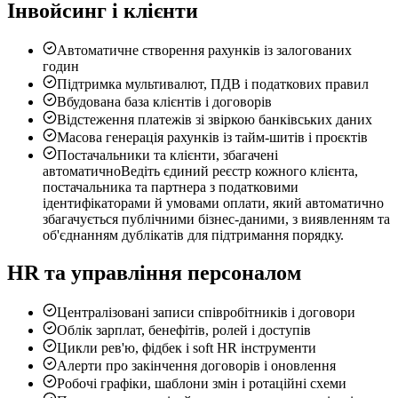
Інвойсинг і клієнти
Автоматичне створення рахунків із залогованих
годин
Підтримка мультивалют, ПДВ і податкових правил
Вбудована база клієнтів і договорів
Відстеження платежів зі звіркою банківських даних
Масова генерація рахунків із тайм-шитів і проєктів
Постачальники та клієнти, збагачені
автоматично
Ведіть єдиний реєстр кожного клієнта,
постачальника та партнера з податковими
ідентифікаторами й умовами оплати, який автоматично
збагачується публічними бізнес-даними, з виявленням та
об'єднанням дублікатів для підтримання порядку.
HR та управління персоналом
Централізовані записи співробітників і договори
Облік зарплат, бенефітів, ролей і доступів
Цикли рев'ю, фідбек і soft HR інструменти
Алерти про закінчення договорів і оновлення
Робочі графіки, шаблони змін і ротаційні схеми