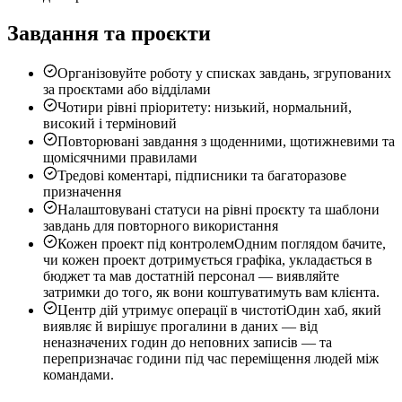
Завдання та проєкти
Організовуйте роботу у списках завдань, згрупованих
за проєктами або відділами
Чотири рівні пріоритету: низький, нормальний,
високий і терміновий
Повторювані завдання з щоденними, щотижневими та
щомісячними правилами
Тредові коментарі, підписники та багаторазове
призначення
Налаштовувані статуси на рівні проєкту та шаблони
завдань для повторного використання
Кожен проект під контролем
Одним поглядом бачите,
чи кожен проект дотримується графіка, укладається в
бюджет та мав достатній персонал — виявляйте
затримки до того, як вони коштуватимуть вам клієнта.
Центр дій утримує операції в чистоті
Один хаб, який
виявляє й вирішує прогалини в даних — від
неназначених годин до неповних записів — та
перепризначає години під час переміщення людей між
командами.