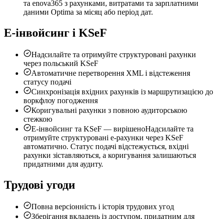
та enova365 з рахунками, витратами та зарплатними
даними Optima за місяц або період дат.
Е-інвойсинг і KSeF
Надсилайте та отримуйте структуровані рахунки
через польський KSeF
Автоматичне перетворення XML і відстеження
статусу подачі
Синхронізація вхідних рахунків із маршрутизацією до
воркфлоу погодження
Коригувальні рахунки з повною аудиторською
стежкою
Е-інвойсинг та KSeF — вирішено
Надсилайте та
отримуйте структуровані е-рахунки через KSeF
автоматично. Статус подачі відстежується, вхідні
рахунки зіставляються, а коригування залишаються
придатними для аудиту.
Трудові угоди
Повна версіонність і історія трудових угод
Зберігання вкладень із доступом, придатним для