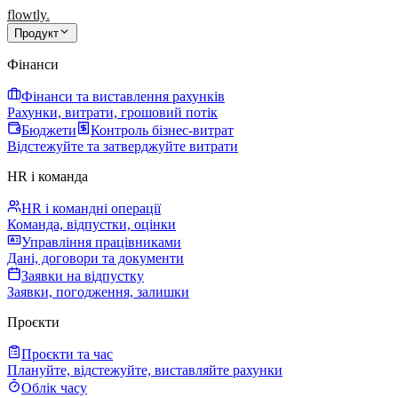
flowtly
.
Продукт
Фінанси
Фінанси та виставлення рахунків
Рахунки, витрати, грошовий потік
Бюджети
Контроль бізнес-витрат
Відстежуйте та затверджуйте витрати
HR і команда
HR і командні операції
Команда, відпустки, оцінки
Управління працівниками
Дані, договори та документи
Заявки на відпустку
Заявки, погодження, залишки
Проєкти
Проєкти та час
Плануйте, відстежуйте, виставляйте рахунки
Облік часу