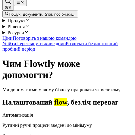
⌘K
Пошук: документи, блог, посібники…
Продукт
Рішення
Ресурси
Ціни
Поговоріть з нашою командою
Увійти
Переглянути живе демо
Розпочати безкоштовний
пробний період
Чим Flowtly може
допомогти?
Ми допомагаємо малому бізнесу працювати як великому.
Налаштований
flow
, безліч переваг
Автоматизація
Рутинні ручні процеси зведені до мінімуму