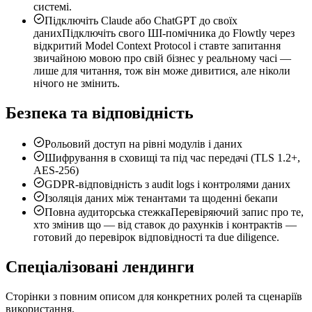
системі.
Підключіть Claude або ChatGPT до своїх
даних
Підключіть свого ШІ-помічника до Flowtly через
відкритий Model Context Protocol і ставте запитання
звичайною мовою про свій бізнес у реальному часі —
лише для читання, тож він може дивитися, але ніколи
нічого не змінить.
Безпека та відповідність
Рольовий доступ на рівні модулів і даних
Шифрування в сховищі та під час передачі (TLS 1.2+,
AES-256)
GDPR-відповідність з audit logs і контролями даних
Ізоляція даних між тенантами та щоденні бекапи
Повна аудиторська стежка
Перевіряючий запис про те,
хто змінив що — від ставок до рахунків і контрактів —
готовий до перевірок відповідності та due diligence.
Спеціалізовані лендинги
Сторінки з повним описом для конкретних ролей та сценаріїв
використання.