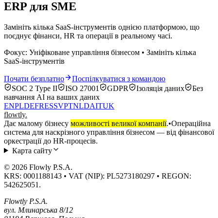
ERP для SME
Замініть кілька SaaS-інструментів однією платформою, що
поєднує фінанси, HR та операції в реальному часі.
Фокус: Уніфіковане управління бізнесом • Замініть кілька
SaaS-інструментів
Почати безплатно
Поспілкуватися з командою
SOC 2 Type II
ISO 27001
GDPR
Ізоляція даних
Без
навчання AI на ваших даних
EN
PL
DE
FR
ES
SV
PT
NL
DA
IT
UK
flowtly
.
Дає малому бізнесу
можливості великої компанії
.
•
Операційна
система для наскрізного управління бізнесом — від фінансової
оркестрації до HR-процесів.
Карта сайту
© 2026 Flowly P.S.A.
KRS: 0001188143 • VAT (NIP): PL5273180297 • REGON:
542625051.
Flowtly P.S.A.
вул. Млинарська 8/12