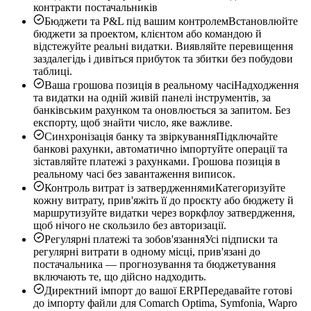
контракти постачальників
Бюджети та P&L під вашим контролем
Встановлюйте
бюджети за проектом, клієнтом або командою й
відстежуйте реальні видатки. Виявляйте перевищення
заздалегідь і дивіться прибуток та збитки без побудови
таблиці.
Ваша грошова позиція в реальному часі
Надходження
та видатки на одній живій панелі інструментів, за
банківським рахунком та оновлюється за запитом. Без
експорту, щоб знайти число, яке важливе.
Синхронізація банку та звіркування
Підключайте
банкові рахунки, автоматично імпортуйте операції та
зіставляйте платежі з рахунками. Грошова позиція в
реальному часі без завантаження виписок.
Контроль витрат із затвердженнями
Категоризуйте
кожну витрату, прив'яжіть її до проєкту або бюджету й
маршрутизуйте видатки через воркфлоу затвердження,
щоб нічого не скользило без авторизації.
Регулярні платежі та зобов'язання
Усі підписки та
регулярні витрати в одному місці, прив'язані до
постачальника — прогнозування та бюджетування
включають те, що дійсно надходить.
Директний імпорт до вашої ERP
Передавайте готові
до імпорту файли для Comarch Optima, Symfonia, Wapro