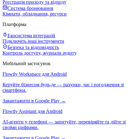
Реєстрація приходу та відходу
Система бронювання
Кімнати, обладнання, ресурси
Платформа
Екосистема інтеграцій
Підключіть інші інструменти
Безпека та відповідність
Контроль доступу, журнали аудиту
Мобільний застосунок
Flowtly Workspace для Android
Керуйте бізнесом будь-де — рахунки, час і погодження зі
смартфона.
Завантажити в Google Play →
Flowtly Assistant для Android
AI-агенти у телефоні — запитуйте, перевіряйте та дійте зі
своїми цифрами.
Завантажити в Google Play →