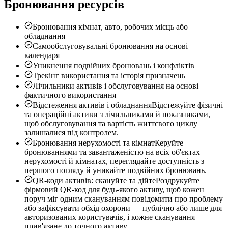
Бронювання ресурсів
Бронювання кімнат, авто, робочих місць або
обладнання
Самообслуговувальні бронювання на основі
календаря
Уникнення подвійних бронювань і конфліктів
Трекінг використання та історія призначень
Лічильники активів і обслуговування на основі
фактичного використання
Відстеження активів і обладнання
Відстежуйте фізичні
та операційні активи з лічильниками й показниками,
щоб обслуговування та вартість життєвого циклу
залишалися під контролем.
Бронювання нерухомості та кімнат
Керуйте
бронюваннями та завантаженістю на всіх об'єктах
нерухомості й кімнатах, переглядайте доступність з
першого погляду й уникайте подвійних бронювань.
QR-коди активів: скануйте та дійте
Роздрукуйте
фірмовий QR-код для будь-якого активу, щоб кожен
поруч міг одним скануванням повідомити про проблему
або зафіксувати обхід охорони — публічно або лише для
авторизованих користувачів, і кожне сканування
прив'язане до точного активу.