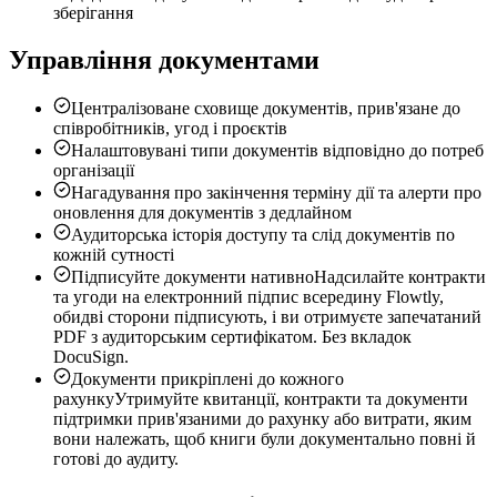
зберігання
Управління документами
Централізоване сховище документів, прив'язане до
співробітників, угод і проєктів
Налаштовувані типи документів відповідно до потреб
організації
Нагадування про закінчення терміну дії та алерти про
оновлення для документів з дедлайном
Аудиторська історія доступу та слід документів по
кожній сутності
Підписуйте документи нативно
Надсилайте контракти
та угоди на електронний підпис всередину Flowtly,
обидві сторони підписують, і ви отримуєте запечатаний
PDF з аудиторським сертифікатом. Без вкладок
DocuSign.
Документи прикріплені до кожного
рахунку
Утримуйте квитанції, контракти та документи
підтримки прив'язаними до рахунку або витрати, яким
вони належать, щоб книги були документально повні й
готові до аудиту.