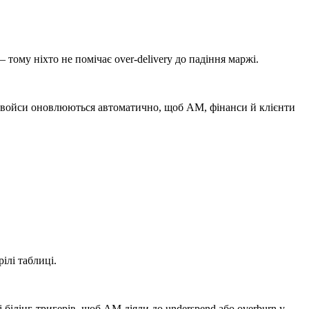
 тому ніхто не помічає over-delivery до падіння маржі.
 й інвойси оновлюються автоматично, щоб AM, фінанси й клієнти
ілі таблиці.
 білінг-тригерів, щоб AM діяли до underspend або overburn у