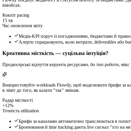
інвойсах.
Кокпіт pacing
15 хв
Час оновлення звіту
Медіа-KPI поруч із погодженнями, бюджетами й правил
Алерти спрацьовують, коли витрати, deliverables або bu
Креативна місткість — суцільна інтуїція?
Продюсерські відчуття керують ресурсами, бо тип роботи, мікс к
Використовуйте workloads Flowtly, щоб моделювати брифи за кан
в ліміт до того, як казати "так" змінам.
Радар місткості
+12%
Точність utilization
Брифи за каналами автоматично транслюються в попит п
Бронювання й time tracking дають live сигнал "хто на ме