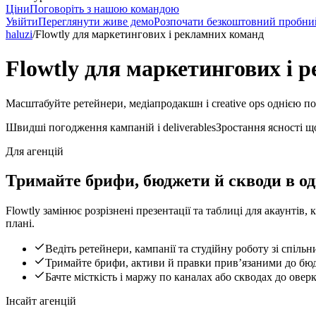
Ціни
Поговоріть з нашою командою
Увійти
Переглянути живе демо
Розпочати безкоштовний пробни
haluzi
/
Flowtly для маркетингових і рекламних команд
Flowtly для маркетингових і 
Масштабуйте ретейнери, медіапродакшн і creative ops однією п
Швидші погодження кампаній і deliverables
Зростання ясності щод
Для агенцій
Тримайте брифи, бюджети й скводи в од
Flowtly замінює розрізнені презентації та таблиці для акаунтів,
плані.
Ведіть ретейнери, кампанії та студійну роботу зі спіл
Тримайте брифи, активи й правки привʼязаними до бюдж
Бачте місткість і маржу по каналах або скводах до овер
Інсайт агенцій