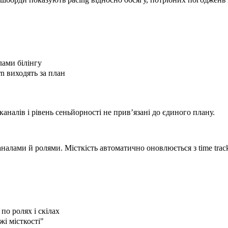
ами білінгу
rn виходять за план
аналів і рівень сеньйорності не привʼязані до єдиного плану.
алами й ролями. Місткість автоматично оновлюється з time track
о ролях і скілах
жі місткості"