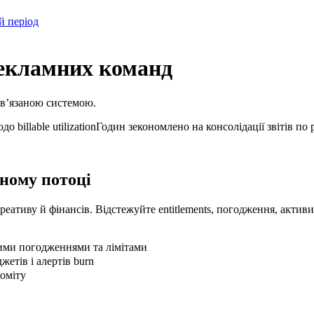
й період
рекламних команд
овʼязаною системою.
о billable utilization
Годин зекономлено на консолідації звітів по 
ному потоці
 креативу й фінансів. Відстежуйте entitlements, погодження, актив
ьними погодженнями та лімітами
етів і алертів burn
коміту