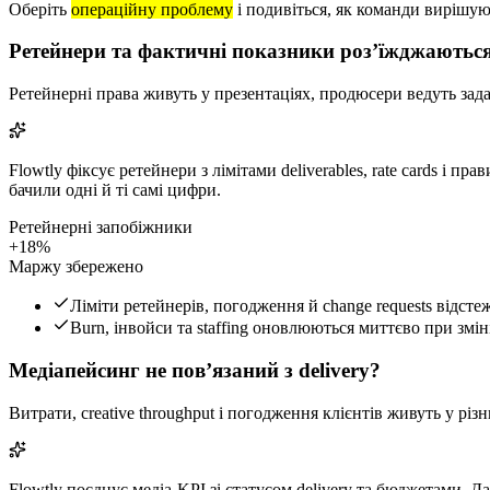
Оберіть
операційну проблему
і подивіться, як команди вирішують
Ретейнери та фактичні показники розʼїжджаютьс
Ретейнерні права живуть у презентаціях, продюсери ведуть задач
Flowtly фіксує ретейнери з лімітами deliverables, rate cards і
бачили одні й ті самі цифри.
Ретейнерні запобіжники
+18%
Маржу збережено
Ліміти ретейнерів, погодження й change requests відсте
Burn, інвойси та staffing оновлюються миттєво при змін
Медіапейсинг не повʼязаний з delivery?
Витрати, creative throughput і погодження клієнтів живуть у різ
Flowtly поєднує медіа-KPI зі статусом delivery та бюджетами. Д