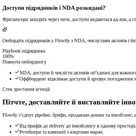
Доступи підрядників і NDA розкидані?
Фрилансери заходять через чати, доступи видаються ад-хок, а
Онбордіть підрядників у Flowtly з NDA, чеклістами активів і ti
Playbook підрядника
100%
Повнота онбордингу
NDA, доступи й чеклісти активів обʼєднані для кожног
Оффбординг відкликає доступи й архівує погодження з
Стек зростання агенції
Пітчте, доставляйте й виставляйте інво
Flowtly зʼєднує pipeline, брифи, продакшн-дошки та інвойсинг
Від брифів до delivery до інвойсингу в одному просторі
Ретейнери та кампанії з алертами маржі.