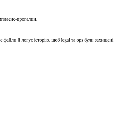
омплаєнс-прогалин.
 файли й логує історію, щоб legal та ops були захищені.