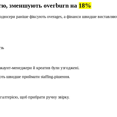
стю, зменшують overburn на
18%
м, продюсери раніше фіксують overages, а фінанси швидше виставл
узь
каунт-менеджери й креатив були узгоджені.
ють швидше приймати staffing-рішення.
алтерією, щоб прибрати ручну звірку.