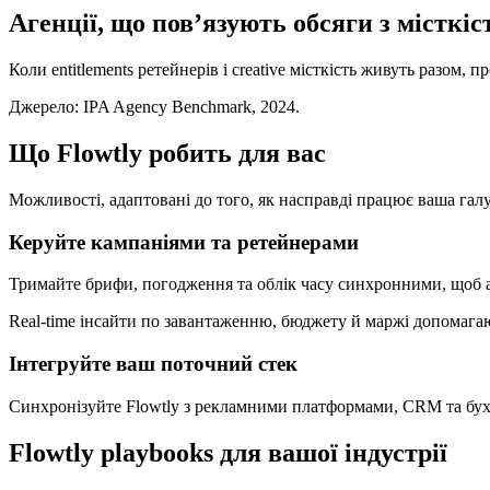
Агенції, що повʼязують обсяги з місткі
Коли entitlements ретейнерів і creative місткість живуть разо
Джерело: IPA Agency Benchmark, 2024.
Що Flowtly робить для вас
Можливості, адаптовані до того, як насправді працює ваша гал
Керуйте кампаніями та ретейнерами
Тримайте брифи, погодження та облік часу синхронними, щоб а
Real-time інсайти по завантаженню, бюджету й маржі допомага
Інтегруйте ваш поточний стек
Синхронізуйте Flowtly з рекламними платформами, CRM та бухг
Flowtly playbooks для вашої індустрії