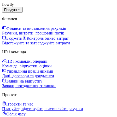
flowtly
.
Продукт
Фінанси
Фінанси та виставлення рахунків
Рахунки, витрати, грошовий потік
Бюджети
Контроль бізнес-витрат
Відстежуйте та затверджуйте витрати
HR і команда
HR і командні операції
Команда, відпустки, оцінки
Управління працівниками
Дані, договори та документи
Заявки на відпустку
Заявки, погодження, залишки
Проєкти
Проєкти та час
Плануйте, відстежуйте, виставляйте рахунки
Облік часу