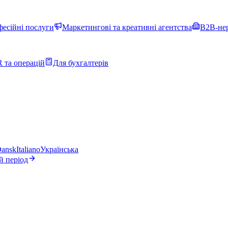
фесійні послуги
Маркетингові та креативні агентства
B2B-нер
 та операцій
Для бухгалтерів
ansk
Italiano
Українська
й період