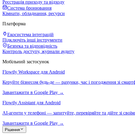
Реєстрація приходу та відходу
Система бронювання
Кімнати, обладнання, ресурси
Платформа
Екосистема інтеграцій
Підключіть інші інструменти
Безпека та відповідність
Контроль доступу, журнали аудиту
Мобільний застосунок
Flowtly Workspace для Android
Керуйте бізнесом будь-де — рахунки, час і погодження зі смарт
Завантажити в Google Play →
Flowtly Assistant для Android
AI-агенти у телефоні — запитуйте, перевіряйте та дійте зі свої
Завантажити в Google Play →
Рішення