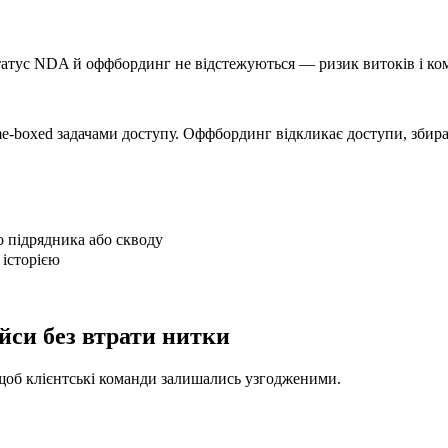
 статус NDA й оффбординг не відстежуються — ризик витоків і к
me-boxed задачами доступу. Оффбординг відкликає доступи, збирає
о підрядника або скводу
 історією
йси без втрати нитки
, щоб клієнтські команди залишались узгодженими.
.