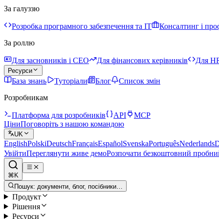
За галуззю
Розробка програмного забезпечення та IT
Консалтинг і про
За роллю
Для засновників і CEO
Для фінансових керівників
Для HR
Ресурси
База знань
Туторіали
Блог
Список змін
Розробникам
Платформа для розробників
API
MCP
Ціни
Поговоріть з нашою командою
UK
English
Polski
Deutsch
Français
Español
Svenska
Português
Nederlands
D
Увійти
Переглянути живе демо
Розпочати безкоштовний пробни
⌘K
Пошук: документи, блог, посібники…
Продукт
Рішення
Ресурси