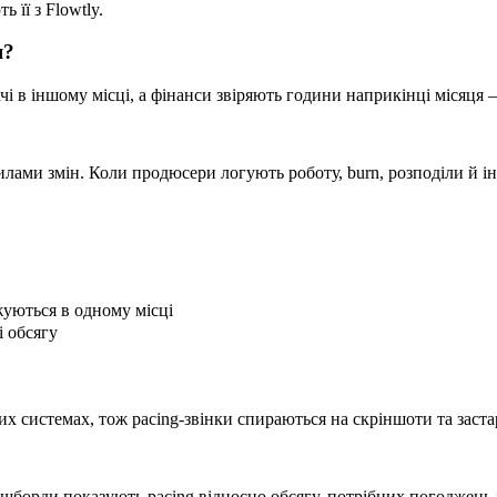
 її з Flowtly.
я?
і в іншому місці, а фінанси звіряють години наприкінці місяця —
 правилами змін. Коли продюсери логують роботу, burn, розподіли
жуються в одному місці
і обсягу
них системах, тож pacing-звінки спираються на скріншоти та застар
ашборди показують pacing відносно обсягу, потрібних погоджень і