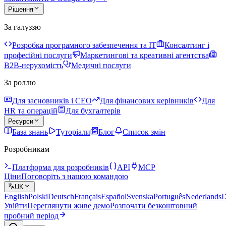
Рішення
За галуззю
Розробка програмного забезпечення та IT
Консалтинг і
професійні послуги
Маркетингові та креативні агентства
B2B-нерухомість
Медичні послуги
За роллю
Для засновників і CEO
Для фінансових керівників
Для
HR та операцій
Для бухгалтерів
Ресурси
База знань
Туторіали
Блог
Список змін
Розробникам
Платформа для розробників
API
MCP
Ціни
Поговоріть з нашою командою
UK
English
Polski
Deutsch
Français
Español
Svenska
Português
Nederlands
D
Увійти
Переглянути живе демо
Розпочати безкоштовний
пробний період