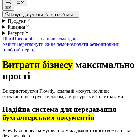
⌘K
Пошук: документи, блог, посібники…
Продукт
Рішення
Ресурси
Ціни
Поговоріть з нашою командою
Увійти
Переглянути живе демо
Розпочати безкоштовний
пробний період
Витрати бізнесу
максимально
прості
Використовуючи Flowtly, компанії можуть не лише
ефективніше керувати часом, а й ресурсами та витратами.
Надійна система для передавання
бухгалтерських документів
Flowtly спрощує комунікацію між адміністрацією компанії та
бухгалтерією.