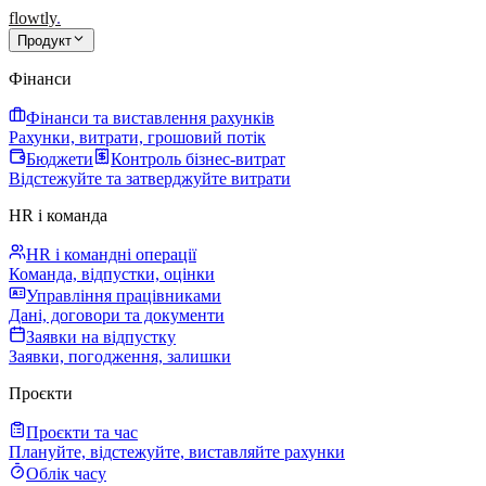
flowtly
.
Продукт
Фінанси
Фінанси та виставлення рахунків
Рахунки, витрати, грошовий потік
Бюджети
Контроль бізнес-витрат
Відстежуйте та затверджуйте витрати
HR і команда
HR і командні операції
Команда, відпустки, оцінки
Управління працівниками
Дані, договори та документи
Заявки на відпустку
Заявки, погодження, залишки
Проєкти
Проєкти та час
Плануйте, відстежуйте, виставляйте рахунки
Облік часу