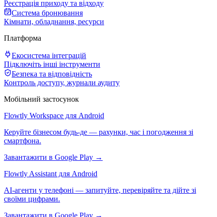
Реєстрація приходу та відходу
Система бронювання
Кімнати, обладнання, ресурси
Платформа
Екосистема інтеграцій
Підключіть інші інструменти
Безпека та відповідність
Контроль доступу, журнали аудиту
Мобільний застосунок
Flowtly Workspace для Android
Керуйте бізнесом будь-де — рахунки, час і погодження зі
смартфона.
Завантажити в Google Play →
Flowtly Assistant для Android
AI-агенти у телефоні — запитуйте, перевіряйте та дійте зі
своїми цифрами.
Завантажити в Google Play →