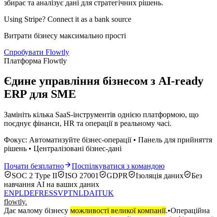
збирає та аналізує дані для стратегічних рішень.
Using Stripe? Connect it as a bank source
Витрати бізнесу максимально прості
Спробувати Flowtly
Платформа Flowtly
Єдине управління бізнесом з AI-ready
ERP для SME
Замініть кілька SaaS-інструментів однією платформою, що
поєднує фінанси, HR та операції в реальному часі.
Фокус: Автоматизуйте бізнес-операції • Панель для прийняття
рішень • Централізовані бізнес-дані
Почати безплатно
Поспілкуватися з командою
SOC 2 Type II
ISO 27001
GDPR
Ізоляція даних
Без
навчання AI на ваших даних
EN
PL
DE
FR
ES
SV
PT
NL
DA
IT
UK
flowtly
.
Дає малому бізнесу
можливості великої компанії
.
•
Операційна