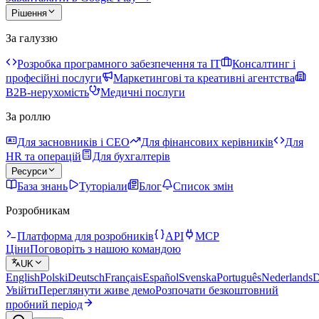
Рішення
За галуззю
Розробка програмного забезпечення та IT
Консалтинг і
професійні послуги
Маркетингові та креативні агентства
B2B-нерухомість
Медичні послуги
За роллю
Для засновників і CEO
Для фінансових керівників
Для
HR та операцій
Для бухгалтерів
Ресурси
База знань
Туторіали
Блог
Список змін
Розробникам
Платформа для розробників
API
MCP
Ціни
Поговоріть з нашою командою
UK
English
Polski
Deutsch
Français
Español
Svenska
Português
Nederlands
D
Увійти
Переглянути живе демо
Розпочати безкоштовний
пробний період