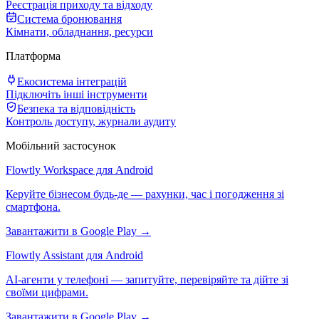
Реєстрація приходу та відходу
Система бронювання
Кімнати, обладнання, ресурси
Платформа
Екосистема інтеграцій
Підключіть інші інструменти
Безпека та відповідність
Контроль доступу, журнали аудиту
Мобільний застосунок
Flowtly Workspace для Android
Керуйте бізнесом будь-де — рахунки, час і погодження зі
смартфона.
Завантажити в Google Play →
Flowtly Assistant для Android
AI-агенти у телефоні — запитуйте, перевіряйте та дійте зі
своїми цифрами.
Завантажити в Google Play →