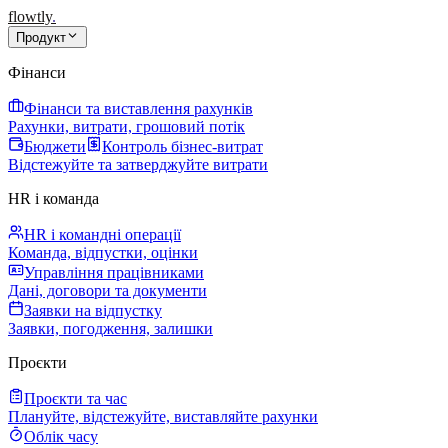
flowtly
.
Продукт
Фінанси
Фінанси та виставлення рахунків
Рахунки, витрати, грошовий потік
Бюджети
Контроль бізнес-витрат
Відстежуйте та затверджуйте витрати
HR і команда
HR і командні операції
Команда, відпустки, оцінки
Управління працівниками
Дані, договори та документи
Заявки на відпустку
Заявки, погодження, залишки
Проєкти
Проєкти та час
Плануйте, відстежуйте, виставляйте рахунки
Облік часу