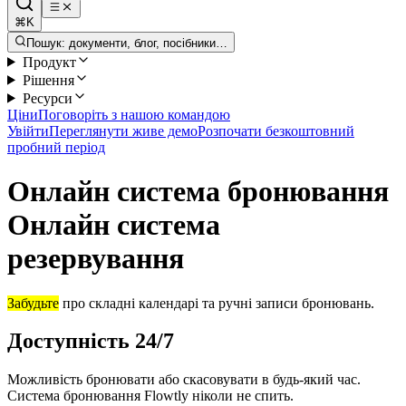
⌘K
Пошук: документи, блог, посібники…
Продукт
Рішення
Ресурси
Ціни
Поговоріть з нашою командою
Увійти
Переглянути живе демо
Розпочати безкоштовний
пробний період
Онлайн система бронювання
Онлайн система
резервування
Забудьте
про складні календарі та ручні записи бронювань.
Доступність 24/7
Можливість бронювати або скасовувати в будь-який час.
Система бронювання Flowtly ніколи не спить.