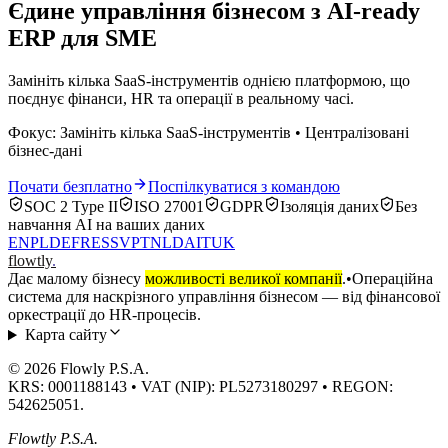
Єдине управління бізнесом з AI-ready
ERP для SME
Замініть кілька SaaS-інструментів однією платформою, що
поєднує фінанси, HR та операції в реальному часі.
Фокус: Замініть кілька SaaS-інструментів • Централізовані
бізнес-дані
Почати безплатно
Поспілкуватися з командою
SOC 2 Type II
ISO 27001
GDPR
Ізоляція даних
Без
навчання AI на ваших даних
EN
PL
DE
FR
ES
SV
PT
NL
DA
IT
UK
flowtly
.
Дає малому бізнесу
можливості великої компанії
.
•
Операційна
система для наскрізного управління бізнесом — від фінансової
оркестрації до HR-процесів.
Карта сайту
© 2026 Flowly P.S.A.
KRS: 0001188143 • VAT (NIP): PL5273180297 • REGON:
542625051.
Flowtly P.S.A.