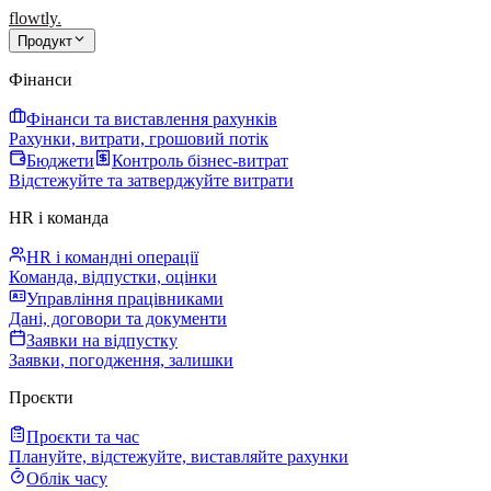
flowtly
.
Продукт
Фінанси
Фінанси та виставлення рахунків
Рахунки, витрати, грошовий потік
Бюджети
Контроль бізнес-витрат
Відстежуйте та затверджуйте витрати
HR і команда
HR і командні операції
Команда, відпустки, оцінки
Управління працівниками
Дані, договори та документи
Заявки на відпустку
Заявки, погодження, залишки
Проєкти
Проєкти та час
Плануйте, відстежуйте, виставляйте рахунки
Облік часу