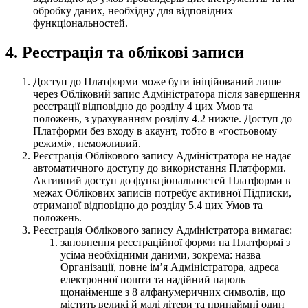
обробку даних, необхідну для відповідних
функціональностей.
4. Реєстрація та облікові записи
Доступ до Платформи може бути ініційований лише
через Обліковий запис Адміністратора після завершення
реєстрації відповідно до розділу 4 цих Умов та
положень, з урахуванням розділу 4.2 нижче. Доступ до
Платформи без входу в акаунт, тобто в «гостьовому
режимі», неможливий.
Реєстрація Облікового запису Адміністратора не надає
автоматичного доступу до використання Платформи.
Активний доступ до функціональностей Платформи в
межах Облікових записів потребує активної Підписки,
отриманої відповідно до розділу 5.4 цих Умов та
положень.
Реєстрація Облікового запису Адміністратора вимагає:
заповнення реєстраційної форми на Платформі з
усіма необхідними даними, зокрема: назва
Організації, повне імʼя Адміністратора, адреса
електронної пошти та надійний пароль
щонайменше з 8 алфанумеричних символів, що
містить великі й малі літери та принаймні один