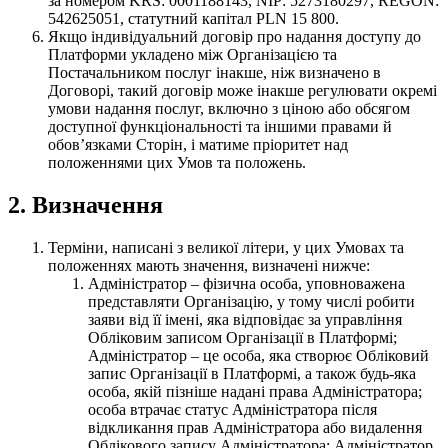
за номером KRS: 0001188143, NIP: 5273180297, REGON:
542625051, статутний капітал PLN 15 800.
Якщо індивідуальний договір про надання доступу до
Платформи укладено між Організацією та
Постачальником послуг інакше, ніж визначено в
Договорі, такий договір може інакше регулювати окремі
умови надання послуг, включно з ціною або обсягом
доступної функціональності та іншими правами й
обовʼязками Сторін, і матиме пріоритет над
положеннями цих Умов та положень.
2. Визначення
Терміни, написані з великої літери, у цих Умовах та
положеннях мають значення, визначені нижче:
Адміністратор – фізична особа, уповноважена
представляти Організацію, у тому числі робити
заяви від її імені, яка відповідає за управління
Обліковим записом Організації в Платформі;
Адміністратор – це особа, яка створює Обліковий
запис Організації в Платформі, а також будь-яка
особа, якій пізніше надані права Адміністратора;
особа втрачає статус Адміністратора після
відкликання прав Адміністратора або видалення
Облікового запису Адміністратора; Адміністратор