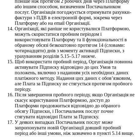
пізніше ніж протягом 2 робочих днів через Платформу
або іншим способом, визначеним Постачальником
послуг. Організація погоджується отримувати рахунки-
фактури з ПДВ в електронній формі, зокрема через
Платформу або на email Організації.
Організації, які раніше не користувалися Платформою,
можуть скористатися пробним періодом і
використовувати Платформу та її функціональності в
обраному обсязі безкоштовно протягом 14 (словами:
чотирнадцяти) днів з моменту активації Підписки, з
урахуванням розділів 5.15–5.17 нижче.
Щоб використати пробний період, Організація повинна
активувати Підписку відповідно до цих Умов та
положень, включно з наданням усіх необхідних даних
платіжного методу. Надання цих даних є обовʼязковим,
але Плата за Підписку не стягується протягом пробного
періоду.
Після завершення пробного періоду, якщо Організація не
скасує користування Платформою, доступ до
Платформи продовжиться відповідно до обраного
обсягу Підписки, і Постачальник послуг почне
стягувати відповідні Плати за Підписку.
У деяких випадках Постачальник послуг може
запропонувати новій Організації довший пробний
період або інші умови, ніж зазначено в пункті 5.14 вище.