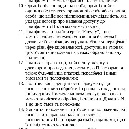
Платформи в межах обраного плану Підписки.
Організація – юридична особа, організаційна
одиниця без статусу юридичної особи або фізична
особа, що здійснює підприємницьку діяльність, яка
укладає договір про надання доступу до
Платформи з Постачальником послуг;
Платформа – онлайн-сервіс “Flowtly”, що є
комплексною системою управління бізнесом і
дозволяє Організаціям керувати бізнес-операціями
через різні функціональності, доступні на умовах
цих Умов та положень і в межах обраного плану
Підписки;
Платежі – транзакції, здійснені у звʼязку з
договором про надання доступу до Платформи, а
також будь-які інші платежі, передбачені цими
Умовами та положеннями;
Політика конфіденційності – документ, що
визначає правила обробки Персональних даних та
інших даних Постачальником послуг, включно з
метою та обсягом обробки, і становить Додаток №
1 до цих Умов та положень;
Умови та положення – ці Умови та положення, які
визначають правила надання послуг і
використання Платформи разом із додатками, що є
їх невідʼємною частиною;