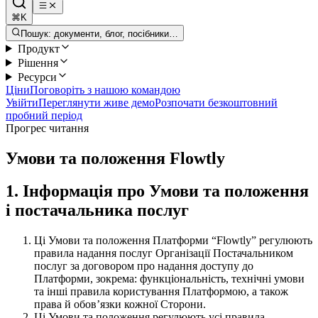
⌘K
Пошук: документи, блог, посібники…
Продукт
Рішення
Ресурси
Ціни
Поговоріть з нашою командою
Увійти
Переглянути живе демо
Розпочати безкоштовний
пробний період
Прогрес читання
Умови та положення Flowtly
1. Інформація про Умови та положення
і постачальника послуг
Ці Умови та положення Платформи “Flowtly” регулюють
правила надання послуг Організації Постачальником
послуг за договором про надання доступу до
Платформи, зокрема: функціональність, технічні умови
та інші правила користування Платформою, а також
права й обовʼязки кожної Сторони.
Ці Умови та положення регулюють усі правила