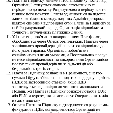
Плата за Підписку, належна Постачальнику послуг від
Організації, стягується авансом, автоматично та
періодично до початку Розрахункового періоду, але не
пізніше його початку. Оплата здійснюється на підставі
даних платіжного методу, наданих Адміністратором,
шляхом списання відповідної суми Плати за Підписку за
цей Розрахунковий період. Організація відповідає за
точність і актуальність платіжних даних.
Усі платежі, повʼязані з використанням Платформи,
обробляються через Оператора платежів. Платежі через
зовнішнього провайдера здійснюються відповідно до
його умов і правил. Організація зобовʼязана
ознайомитися з цими умовами, а Постачальник послуг
не несе відповідальності за використання Організацією
послуг таких провайдерів чи за будь-які дії або
бездіяльність третіх сторін.
Плати за Підписку, зазначені в Прайс-листі, є нетто-
сумами і будуть збільшені на податок на додану вартість
(ПДВ) за застосовною ставкою, якщо ПДВ
застосовується відповідно до чинного законодавства
Польщі. Усі Плати за Підписку розраховуються в EUR
або PLN за курсом, який застосовує Оператор платежів
на дату платежу.
Оплата Плати за Підписку підтверджується рахунками-
фактурами з ПДВ, які надсилаються Організації не