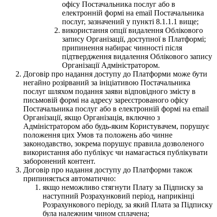
офісу Постачальника послуг або в
електронній формі на email Постачальника
послуг, зазначений у пункті 8.1.1.1 вище;
використання опції видалення Облікового
запису Організації, доступної в Платформі;
припинення набирає чинності після
підтвердження видалення Облікового запису
Організації Адміністратором.
Договір про надання доступу до Платформи може бути
негайно розірваний за ініціативою Постачальника
послуг шляхом подання заяви відповідного змісту в
письмовій формі на адресу зареєстрованого офісу
Постачальника послуг або в електронній формі на email
Організації, якщо Організація, включно з
Адміністратором або будь-яким Користувачем, порушує
положення цих Умов та положень або чинне
законодавство, зокрема порушує правила дозволеного
використання або публікує чи намагається публікувати
заборонений контент.
Договір про надання доступу до Платформи також
припиняється автоматично:
якщо неможливо стягнути Плату за Підписку за
наступний Розрахунковий період, наприкінці
Розрахункового періоду, за який Плата за Підписку
була належним чином сплачена;