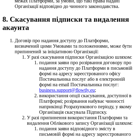
межах Платформи, за умови, що такі права надані
Організації відповідно до чинного законодавства.
8. Скасування підписки та видалення
акаунта
Договір про надання доступу до Платформи,
визначений цими Умовами та положеннями, може бути
припинений за ініціативою Організації:
У разі скасування підписки Організацією шляхом:
подання заяви про розірвання договору про
надання доступу до Платформи в письмовій
формі на адресу зареєстрованого офісу
Постачальника послуг або в електронній
формі на email Постачальника послуг:
business.support@flowtly.eu
;
використання опції скасування, доступної в
Платформі; розірвання набуває чинності
наприкінці Розрахункового періоду, у якому
Організація скасувала Підписку.
У разі припинення використання Платформи та
видалення Облікового запису Організації шляхом:
подання заяви відповідного змісту в
письмовій формі на адресу зареєстрованого