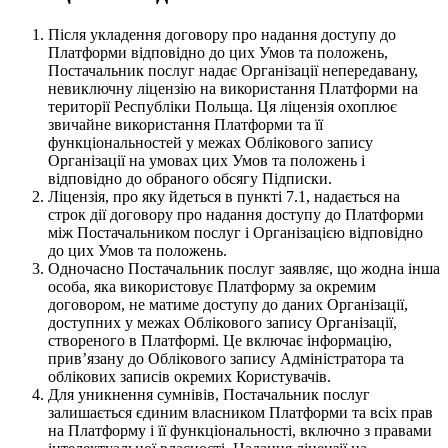
Після укладення договору про надання доступу до
Платформи відповідно до цих Умов та положень,
Постачальник послуг надає Організації непередавану,
невиключну ліцензію на використання Платформи на
території Республіки Польща. Ця ліцензія охоплює
звичайне використання Платформи та її
функціональностей у межах Облікового запису
Організації на умовах цих Умов та положень і
відповідно до обраного обсягу Підписки.
Ліцензія, про яку йдеться в пункті 7.1, надається на
строк дії договору про надання доступу до Платформи
між Постачальником послуг і Організацією відповідно
до цих Умов та положень.
Одночасно Постачальник послуг заявляє, що жодна інша
особа, яка використовує Платформу за окремим
договором, не матиме доступу до даних Організації,
доступних у межах Облікового запису Організації,
створеного в Платформі. Це включає інформацію,
привʼязану до Облікового запису Адміністратора та
облікових записів окремих Користувачів.
Для уникнення сумнівів, Постачальник послуг
залишається єдиним власником Платформи та всіх прав
на Платформу і її функціональності, включно з правами