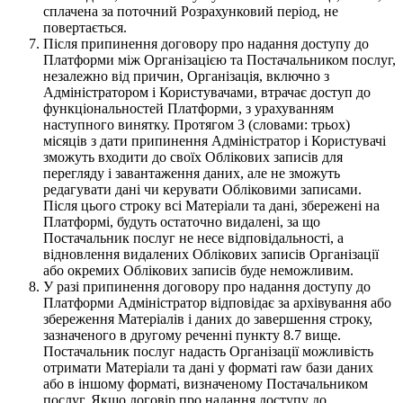
сплачена за поточний Розрахунковий період, не
повертається.
Після припинення договору про надання доступу до
Платформи між Організацією та Постачальником послуг,
незалежно від причин, Організація, включно з
Адміністратором і Користувачами, втрачає доступ до
функціональностей Платформи, з урахуванням
наступного винятку. Протягом 3 (словами: трьох)
місяців з дати припинення Адміністратор і Користувачі
зможуть входити до своїх Облікових записів для
перегляду і завантаження даних, але не зможуть
редагувати дані чи керувати Обліковими записами.
Після цього строку всі Матеріали та дані, збережені на
Платформі, будуть остаточно видалені, за що
Постачальник послуг не несе відповідальності, а
відновлення видалених Облікових записів Організації
або окремих Облікових записів буде неможливим.
У разі припинення договору про надання доступу до
Платформи Адміністратор відповідає за архівування або
збереження Матеріалів і даних до завершення строку,
зазначеного в другому реченні пункту 8.7 вище.
Постачальник послуг надасть Організації можливість
отримати Матеріали та дані у форматі raw бази даних
або в іншому форматі, визначеному Постачальником
послуг. Якщо договір про надання доступу до