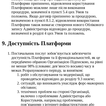
Платформи припинено, відновлення користування
Платформою можливе лише після виконання
процедури, зазначеної в пункті 5.4 цих Умов та
положень. Якщо договір припинено за процедурою,
визначеною в пункті 8.1.2, відновлення використання
Платформи також вимагає створення нового Облікового
запису Адміністратора відповідно до процедури,
визначеної в розділі 4 цих Умов та положень.
9. Доступність Платформи
Постачальник послуг зобовʼязується забезпечити
доступність Платформи та її функціональностей, як це
передбачено обраною Організацією Підпискою, на рівні
не менше 98% (словами: девʼяносто восьми) часу в
межах Розрахункового періоду, за винятком:
робіт з обслуговування та модернізації, що
проводяться відповідно до розділу 9.3 нижче;
ситуацій, що виникають унаслідок форс-мажорних
обставин;
технічних проблем на стороні Організації,
включно з проблемами Адміністратора або
Користувачів, наприклад проблемами,
повʼязаними з інтернет-інфраструктурою або