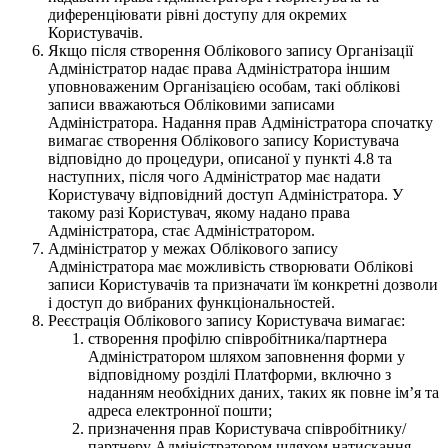
диференціювати рівні доступу для окремих
Користувачів.
Якщо після створення Облікового запису Організації
Адміністратор надає права Адміністратора іншим
уповноваженим Організацією особам, такі облікові
записи вважаються Обліковими записами
Адміністратора. Надання прав Адміністратора спочатку
вимагає створення Облікового запису Користувача
відповідно до процедури, описаної у пункті 4.8 та
наступних, після чого Адміністратор має надати
Користувачу відповідний доступ Адміністратора. У
такому разі Користувач, якому надано права
Адміністратора, стає Адміністратором.
Адміністратор у межах Облікового запису
Адміністратора має можливість створювати Облікові
записи Користувачів та призначати їм конкретні дозволи
і доступ до вибраних функціональностей.
Реєстрація Облікового запису Користувача вимагає:
створення профілю співробітника/партнера
Адміністратором шляхом заповнення форми у
відповідному розділі Платформи, включно з
наданням необхідних даних, таких як повне імʼя та
адреса електронної пошти;
призначення прав Користувача співробітнику/
партнеру Адміністратором шляхом натискання