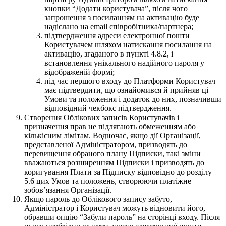
кнопки “Додати користувача”, після чого
запрошення з посиланням на активацію буде
надіслано на email співробітника/партнера;
підтвердження адреси електронної пошти
Користувачем шляхом натискання посилання на
активацію, згаданого в пункті 4.8.2, і
встановлення унікального надійного пароля у
відображеній формі;
під час першого входу до Платформи Користувач
має підтвердити, що ознайомився й прийняв ці
Умови та положення і додаток до них, позначивши
відповідний чекбокс підтвердження.
Створення Облікових записів Користувачів і
призначення прав не підлягають обмеженням або
кількісним лімітам. Водночас, якщо дії Організації,
представленої Адміністратором, призводять до
перевищення обраного плану Підписки, такі зміни
вважаються розширенням Підписки і призводять до
коригування Плати за Підписку відповідно до розділу
5.6 цих Умов та положень, створюючи платіжне
зобовʼязання Організації.
Якщо пароль до Облікового запису забуто,
Адміністратор і Користувач можуть відновити його,
обравши опцію “Забули пароль” на сторінці входу. Після