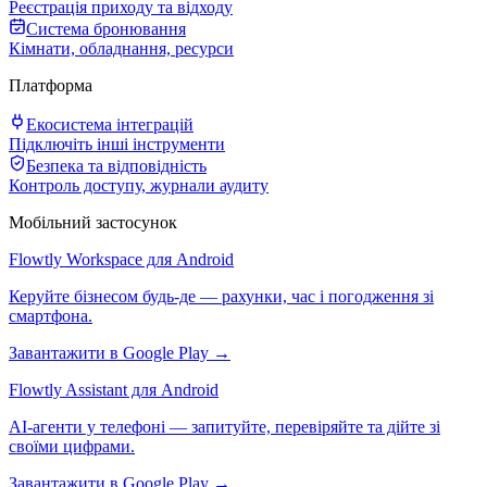
Реєстрація приходу та відходу
Система бронювання
Кімнати, обладнання, ресурси
Платформа
Екосистема інтеграцій
Підключіть інші інструменти
Безпека та відповідність
Контроль доступу, журнали аудиту
Мобільний застосунок
Flowtly Workspace для Android
Керуйте бізнесом будь-де — рахунки, час і погодження зі
смартфона.
Завантажити в Google Play →
Flowtly Assistant для Android
AI-агенти у телефоні — запитуйте, перевіряйте та дійте зі
своїми цифрами.
Завантажити в Google Play →