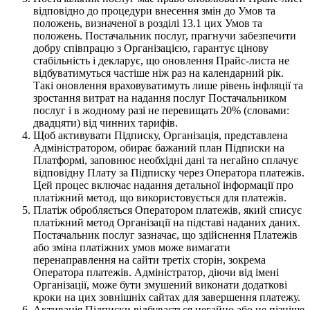
відповідно до процедури внесення змін до Умов та
положень, визначеної в розділі 13.1 цих Умов та
положень. Постачальник послуг, прагнучи забезпечити
добру співпрацю з Організацією, гарантує цінову
стабільність і декларує, що оновлення Прайс-листа не
відбуватимуться частіше ніж раз на календарний рік.
Такі оновлення враховуватимуть лише рівень інфляції та
зростання витрат на надання послуг Постачальником
послуг і в жодному разі не перевищать 20% (словами:
двадцяти) від чинних тарифів.
Щоб активувати Підписку, Організація, представлена
Адміністратором, обирає бажаний план Підписки на
Платформі, заповнює необхідні дані та негайно сплачує
відповідну Плату за Підписку через Оператора платежів.
Цей процес включає надання детальної інформації про
платіжний метод, що використовується для платежів.
Платіж обробляється Оператором платежів, який списує
платіжний метод Організації на підставі наданих даних.
Постачальник послуг зазначає, що здійснення Платежів
або зміна платіжних умов може вимагати
перенаправлення на сайти третіх сторін, зокрема
Оператора платежів. Адміністратор, діючи від імені
Організації, може бути змушений виконати додаткові
кроки на цих зовнішніх сайтах для завершення платежу.
Активація Підписки відбувається негайно або не пізніше