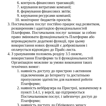
контроль фінансових транзакцій;
керування витратами компанії;
формування фінансових звітів;
керування ресурсами компанії;
моніторинг бюджетів проєктів.
Постачальник послуг постійно працює над розвитком,
розширенням і адаптацією функціональностей
Платформи. Постачальник послуг залишає за собою
право змінювати функціональність Платформи або
впроваджувати додаткові функції, при цьому
використання нових функцій є добровільним і
оплачується відповідно до Прайс-листа.
З урахуванням положень розділу 3.5 нижче,
використання Платформи та її функціональностей
Організацією можливе за умови виконання таких
технічних вимог:
наявність доступу до пристрою з активним
підключенням до Інтернету та достатньою
пропускною здатністю для належної роботи
Платформи;
наявність веббраузера на Пристрої, зазначеному в
пункті 3.4.1, у версії, що підтримується
Постачальником послуг, і забезпечує доступ до
Платформи;
наявність доступу до Облікового запису