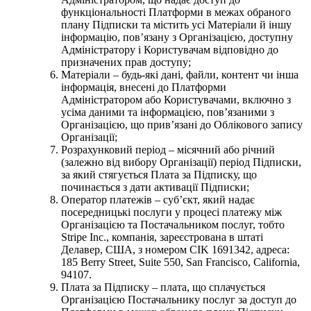
функціональності Платформи в межах обраного
плану Підписки та містить усі Матеріали й іншу
інформацію, повʼязану з Організацією, доступну
Адміністратору і Користувачам відповідно до
призначених прав доступу;
Матеріали – будь-які дані, файли, контент чи інша
інформація, внесені до Платформи
Адміністратором або Користувачами, включно з
усіма даними та інформацією, повʼязаними з
Організацією, що привʼязані до Облікового запису
Організації;
Розрахунковий період – місячний або річний
(залежно від вибору Організації) період Підписки,
за який стягується Плата за Підписку, що
починається з дати активації Підписки;
Оператор платежів – субʼєкт, який надає
посередницькі послуги у процесі платежу між
Організацією та Постачальником послуг, тобто
Stripe Inc., компанія, зареєстрована в штаті
Делавер, США, з номером CIK 1691342, адреса:
185 Berry Street, Suite 550, San Francisco, California,
94107.
Плата за Підписку – плата, що сплачується
Організацією Постачальнику послуг за доступ до