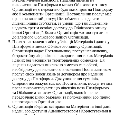
інтелектуальної власності. Надання ліцензії на
використання Платформи в межах Облікового запису
Організації не є передачею будь-яких прав на Платформу
або її компоненти Організації. Постачальник послуг має
право на власний розсуд і без обмежень надавати
ліцензії іншим субʼєктам, за умови, що такі ліцензії не
надають третім особам доступу до Облікового запису
іншої Організації. Кожна Організація має доступ лише
до власного Облікового запису Організації.
Після завантаження або публікації Матеріалів і даних у
Платформі в межах Облікового запису Організації,
Організація надає Постачальнику послуг невиключну,
безроялтійну ліцензію на використання таких Матеріалів
і даних без часових та територіальних обмежень. Ця
ліцензія надається виключно з метою та в обсязі,
необхідному для належного виконання Постачальником
послуг своїх зобовʼязань за договором про надання
доступу до Платформи. Для уникнення сумнівів,
Сторони погоджуються, що Постачальник послуг не має
права використовувати цю ліцензію поза Платформою
та Обліковим записом Організації, якщо інше не
передбачено цими Умовами та положеннями або прямо
не погоджено Організацією.
Організація зберігає всі права на Матеріали та інші дані,
надані або доступні Адміністратором і Користувачами в