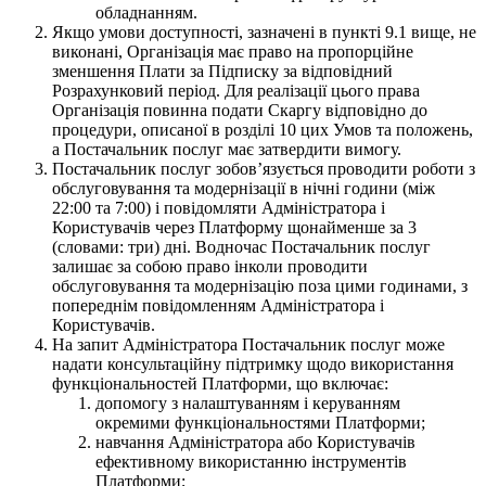
обладнанням.
Якщо умови доступності, зазначені в пункті 9.1 вище, не
виконані, Організація має право на пропорційне
зменшення Плати за Підписку за відповідний
Розрахунковий період. Для реалізації цього права
Організація повинна подати Скаргу відповідно до
процедури, описаної в розділі 10 цих Умов та положень,
а Постачальник послуг має затвердити вимогу.
Постачальник послуг зобовʼязується проводити роботи з
обслуговування та модернізації в нічні години (між
22:00 та 7:00) і повідомляти Адміністратора і
Користувачів через Платформу щонайменше за 3
(словами: три) дні. Водночас Постачальник послуг
залишає за собою право інколи проводити
обслуговування та модернізацію поза цими годинами, з
попереднім повідомленням Адміністратора і
Користувачів.
На запит Адміністратора Постачальник послуг може
надати консультаційну підтримку щодо використання
функціональностей Платформи, що включає:
допомогу з налаштуванням і керуванням
окремими функціональностями Платформи;
навчання Адміністратора або Користувачів
ефективному використанню інструментів
Платформи;