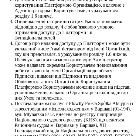
користування Платформою Організацією, включно з
Адміністратором і Користувачами, з урахуванням
розділу 1.6 нижче.
Ознайомлення та прийняття цих Умов та положень
відповідно до розділу 4 є обовʼязковою умовою
отримання доступу до Платформи і її
функціональностей.
Договір про надання доступу до Платформи може бути
укладений лише Адміністратором від імені Організації,
яку він представляє, з урахуванням розділу 1.6 нижче.
Після укладення вказаного договору Адміністратор
може надавати окремим Користувачам повноваження
робити заяви від імені Організації щодо обсягу
Підписки, відмови від Підписки та видалення
Облікового запису Організації. Користування
Платформою Користувачами можливе лише на підставі
уповноваження, наданого Організацією відповідно до
цих Умов та положень.
Постачальником послуг є Flowtly Prosta Spółka Akcyjna із
зареєстрованим місцезнаходженням у Варшаві (01-194),
вул. Młynarska 8/12, внесена до реєстру підприємців
Національного судового реєстру (KRS), що ведеться
Районним судом м. Варшави у Варшаві, XII
Господарський відділ Національного судового реєстру,