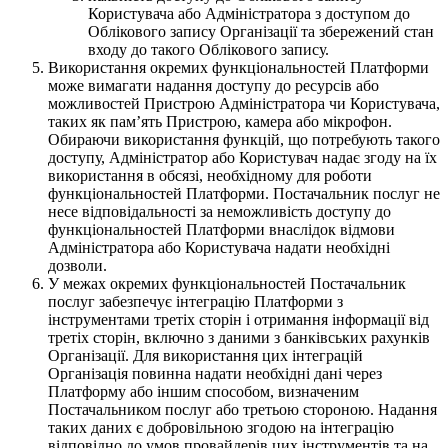
Користувача або Адміністратора з доступом до
Облікового запису Організації та збережений стан
входу до такого Облікового запису.
Використання окремих функціональностей Платформи
може вимагати надання доступу до ресурсів або
можливостей Пристрою Адміністратора чи Користувача,
таких як памʼять Пристрою, камера або мікрофон.
Обираючи використання функцій, що потребують такого
доступу, Адміністратор або Користувач надає згоду на їх
використання в обсязі, необхідному для роботи
функціональностей Платформи. Постачальник послуг не
несе відповідальності за неможливість доступу до
функціональностей Платформи внаслідок відмови
Адміністратора або Користувача надати необхідні
дозволи.
У межах окремих функціональностей Постачальник
послуг забезпечує інтеграцію Платформи з
інструментами третіх сторін і отримання інформації від
третіх сторін, включно з даними з банківських рахунків
Організації. Для використання цих інтеграцій
Організація повинна надати необхідні дані через
Платформу або іншим способом, визначеним
Постачальником послуг або третьою стороною. Надання
таких даних є добровільною згодою на інтеграцію
відповідно до умов провайдерів цих інструментів та на