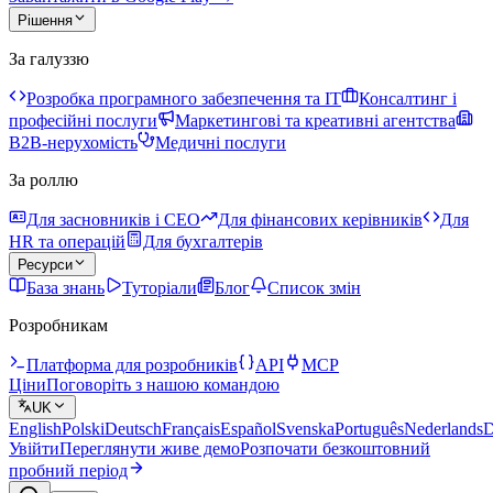
Рішення
За галуззю
Розробка програмного забезпечення та IT
Консалтинг і
професійні послуги
Маркетингові та креативні агентства
B2B-нерухомість
Медичні послуги
За роллю
Для засновників і CEO
Для фінансових керівників
Для
HR та операцій
Для бухгалтерів
Ресурси
База знань
Туторіали
Блог
Список змін
Розробникам
Платформа для розробників
API
MCP
Ціни
Поговоріть з нашою командою
UK
English
Polski
Deutsch
Français
Español
Svenska
Português
Nederlands
D
Увійти
Переглянути живе демо
Розпочати безкоштовний
пробний період