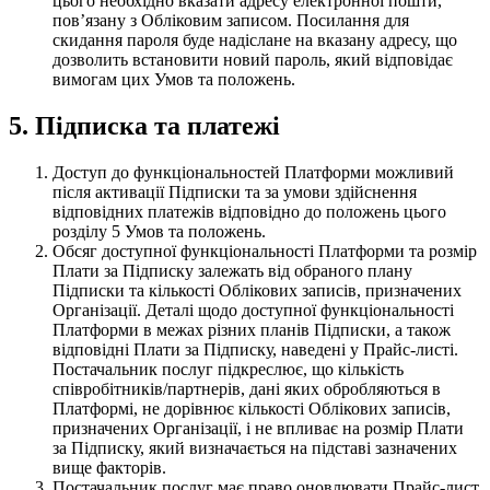
цього необхідно вказати адресу електронної пошти,
повʼязану з Обліковим записом. Посилання для
скидання пароля буде надіслане на вказану адресу, що
дозволить встановити новий пароль, який відповідає
вимогам цих Умов та положень.
5. Підписка та платежі
Доступ до функціональностей Платформи можливий
після активації Підписки та за умови здійснення
відповідних платежів відповідно до положень цього
розділу 5 Умов та положень.
Обсяг доступної функціональності Платформи та розмір
Плати за Підписку залежать від обраного плану
Підписки та кількості Облікових записів, призначених
Організації. Деталі щодо доступної функціональності
Платформи в межах різних планів Підписки, а також
відповідні Плати за Підписку, наведені у Прайс-листі.
Постачальник послуг підкреслює, що кількість
співробітників/партнерів, дані яких обробляються в
Платформі, не дорівнює кількості Облікових записів,
призначених Організації, і не впливає на розмір Плати
за Підписку, який визначається на підставі зазначених
вище факторів.
Постачальник послуг має право оновлювати Прайс-лист