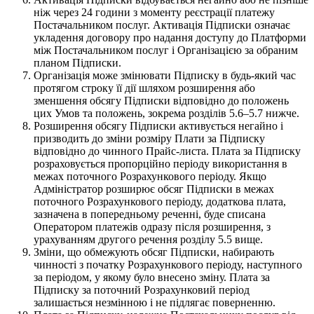
ніж через 24 години з моменту реєстрації платежу
Постачальником послуг. Активація Підписки означає
укладення договору про надання доступу до Платформи
між Постачальником послуг і Організацією за обраним
планом Підписки.
Організація може змінювати Підписку в будь-який час
протягом строку її дії шляхом розширення або
зменшення обсягу Підписки відповідно до положень
цих Умов та положень, зокрема розділів 5.6–5.7 нижче.
Розширення обсягу Підписки активується негайно і
призводить до зміни розміру Плати за Підписку
відповідно до чинного Прайс-листа. Плата за Підписку
розраховується пропорційно періоду використання в
межах поточного Розрахункового періоду. Якщо
Адміністратор розширює обсяг Підписки в межах
поточного Розрахункового періоду, додаткова плата,
зазначена в попередньому реченні, буде списана
Оператором платежів одразу після розширення, з
урахуванням другого речення розділу 5.5 вище.
Зміни, що обмежують обсяг Підписки, набирають
чинності з початку Розрахункового періоду, наступного
за періодом, у якому було внесено зміну. Плата за
Підписку за поточний Розрахунковий період
залишається незмінною і не підлягає поверненню.