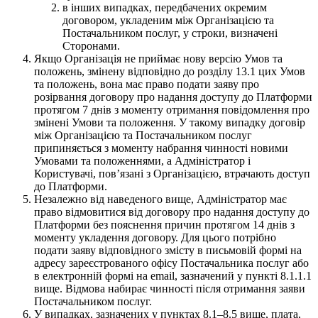
в інших випадках, передбачених окремим
договором, укладеним між Організацією та
Постачальником послуг, у строки, визначені
Сторонами.
Якщо Організація не приймає нову версію Умов та
положень, змінену відповідно до розділу 13.1 цих Умов
та положень, вона має право подати заяву про
розірвання договору про надання доступу до Платформи
протягом 7 днів з моменту отримання повідомлення про
змінені Умови та положення. У такому випадку договір
між Організацією та Постачальником послуг
припиняється з моменту набрання чинності новими
Умовами та положеннями, а Адміністратор і
Користувачі, повʼязані з Організацією, втрачають доступ
до Платформи.
Незалежно від наведеного вище, Адміністратор має
право відмовитися від договору про надання доступу до
Платформи без пояснення причин протягом 14 днів з
моменту укладення договору. Для цього потрібно
подати заяву відповідного змісту в письмовій формі на
адресу зареєстрованого офісу Постачальника послуг або
в електронній формі на email, зазначений у пункті 8.1.1.1
вище. Відмова набирає чинності після отримання заяви
Постачальником послуг.
У випадках, зазначених у пунктах 8.1–8.5 вище, плата,