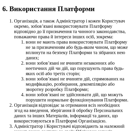
6. Використання Платформи
Організація, а також Адміністратор і кожен Користувач
окремо, зобовʼязані використовувати Платформу
відповідно до її призначення та чинного законодавства,
поважаючи права й інтереси інших осіб, зокрема:
вони не мають права використовувати Платформу
не за призначенням або будь-яким чином, що може
вплинути на безпеку Платформи та зібраних нею
даних;
вони зобовʼязані не вчиняти незаконних або
неетичних дій чи дій, що порушують права будь-
яких осіб або третіх сторін;
вони зобовʼязані не вчиняти дій, спрямованих на
модифікацію, розбирання, декомпіляцію або
зворотну розробку Платформи;
вони зобовʼязані не здійснювати дій, що можуть
порушити нормальне функціонування Платформи.
Організація відповідає за отримання всіх необхідних
згод на введення, зберігання й обробку Персональних
даних та інших Матеріалів, інформації та даних, що
використовуються в Платформі Організацією.
Адміністратор і Користувачі відповідають за належний