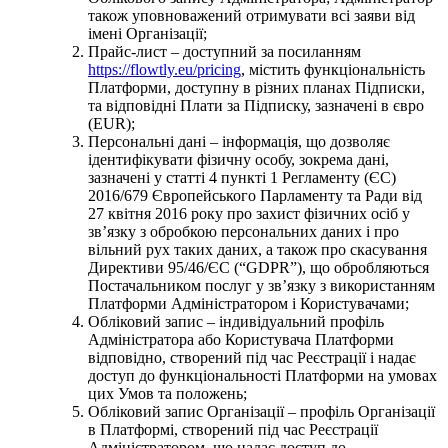
також уповноважений отримувати всі заяви від
імені Організації;
Прайс-лист – доступний за посиланням
https://flowtly.eu/pricing
, містить функціональність
Платформи, доступну в різних планах Підписки,
та відповідні Плати за Підписку, зазначені в євро
(EUR);
Персональні дані – інформація, що дозволяє
ідентифікувати фізичну особу, зокрема дані,
зазначені у статті 4 пункті 1 Регламенту (ЄС)
2016/679 Європейського Парламенту та Ради від
27 квітня 2016 року про захист фізичних осіб у
звʼязку з обробкою персональних даних і про
вільний рух таких даних, а також про скасування
Директиви 95/46/ЄС (“GDPR”), що обробляються
Постачальником послуг у звʼязку з використанням
Платформи Адміністратором і Користувачами;
Обліковий запис – індивідуальний профіль
Адміністратора або Користувача Платформи
відповідно, створений під час Реєстрації і надає
доступ до функціональності Платформи на умовах
цих Умов та положень;
Обліковий запис Організації – профіль Організації
в Платформі, створений під час Реєстрації
Адміністратором, що надає доступ до