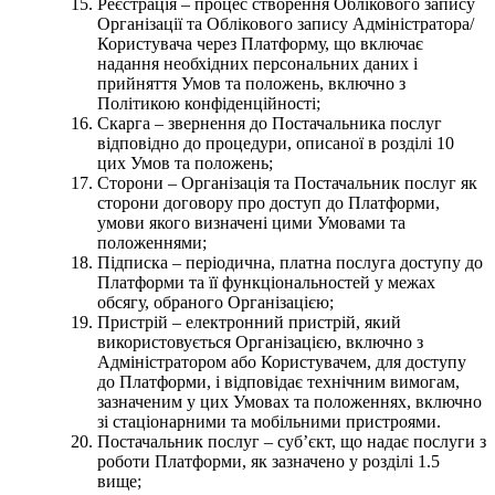
Реєстрація – процес створення Облікового запису
Організації та Облікового запису Адміністратора/
Користувача через Платформу, що включає
надання необхідних персональних даних і
прийняття Умов та положень, включно з
Політикою конфіденційності;
Скарга – звернення до Постачальника послуг
відповідно до процедури, описаної в розділі 10
цих Умов та положень;
Сторони – Організація та Постачальник послуг як
сторони договору про доступ до Платформи,
умови якого визначені цими Умовами та
положеннями;
Підписка – періодична, платна послуга доступу до
Платформи та її функціональностей у межах
обсягу, обраного Організацією;
Пристрій – електронний пристрій, який
використовується Організацією, включно з
Адміністратором або Користувачем, для доступу
до Платформи, і відповідає технічним вимогам,
зазначеним у цих Умовах та положеннях, включно
зі стаціонарними та мобільними пристроями.
Постачальник послуг – субʼєкт, що надає послуги з
роботи Платформи, як зазначено у розділі 1.5
вище;