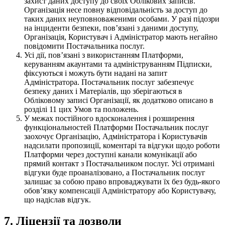
захист даних доступу до своїх Облікових записів.
Організація несе повну відповідальність за доступ до
таких даних неуповноваженими особами. У разі підозри
на інциденти безпеки, повʼязані з даними доступу,
Організація, Користувач і Адміністратор мають негайно
повідомити Постачальника послуг.
Усі дії, повʼязані з використанням Платформи,
керуванням акаунтами та адмініструванням Підписки,
фіксуються і можуть бути надані на запит
Адміністратора. Постачальник послуг забезпечує
безпеку даних і Матеріалів, що зберігаються в
Обліковому записі Організації, як додатково описано в
розділі 11 цих Умов та положень.
У межах постійного вдосконалення і розширення
функціональностей Платформи Постачальник послуг
заохочує Організацію, Адміністратора і Користувачів
надсилати пропозиції, коментарі та відгуки щодо роботи
Платформи через доступні канали комунікації або
прямий контакт з Постачальником послуг. Усі отримані
відгуки буде проаналізовано, а Постачальник послуг
залишає за собою право впроваджувати їх без будь-якого
обовʼязку компенсації Адміністратору або Користувачу,
що надіслав відгук.
7. Ліцензії та дозволи