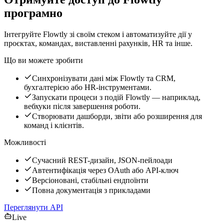
програмно
Інтегруйте Flowtly зі своїм стеком і автоматизуйте дії у
проєктах, командах, виставленні рахунків, HR та інше.
Що ви можете зробити
Синхронізувати дані між Flowtly та CRM,
бухгалтерією або HR-інструментами.
Запускати процеси з подій Flowtly — наприклад,
вебхуки після завершення роботи.
Створювати дашборди, звіти або розширення для
команд і клієнтів.
Можливості
Сучасний REST-дизайн, JSON-пейлоади
Автентифікація через OAuth або API-ключ
Версіоновані, стабільні ендпоїнти
Повна документація з прикладами
Переглянути API
Live