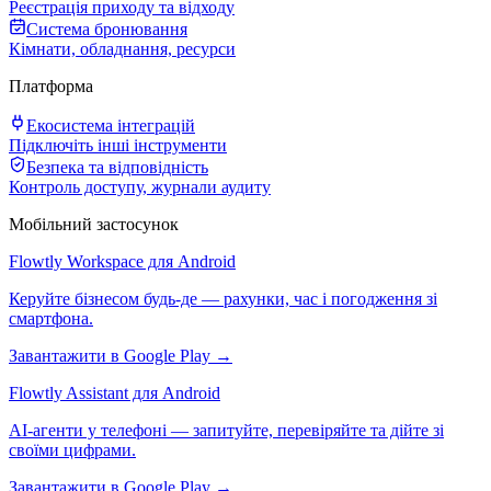
Реєстрація приходу та відходу
Система бронювання
Кімнати, обладнання, ресурси
Платформа
Екосистема інтеграцій
Підключіть інші інструменти
Безпека та відповідність
Контроль доступу, журнали аудиту
Мобільний застосунок
Flowtly Workspace для Android
Керуйте бізнесом будь-де — рахунки, час і погодження зі
смартфона.
Завантажити в Google Play →
Flowtly Assistant для Android
AI-агенти у телефоні — запитуйте, перевіряйте та дійте зі
своїми цифрами.
Завантажити в Google Play →