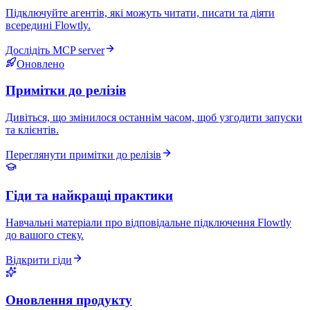
Підключуйте агентів, які можуть читати, писати та діяти
всередині Flowtly.
Дослідіть MCP server
Оновлено
Примітки до релізів
Дивіться, що змінилося останнім часом, щоб узгодити запуски
та клієнтів.
Переглянути примітки до релізів
Гіди та найкращі практики
Навчальні матеріали про відповідальне підключення Flowtly
до вашого стеку.
Відкрити гіди
Оновлення продукту