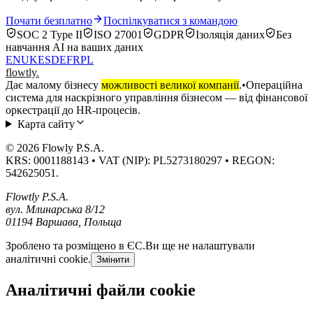
Почати безплатно
Поспілкуватися з командою
SOC 2 Type II
ISO 27001
GDPR
Ізоляція даних
Без
навчання AI на ваших даних
EN
UK
ES
DE
FR
PL
flowtly
.
Дає малому бізнесу
можливості великої компанії
.
•
Операційна
система для наскрізного управління бізнесом — від фінансової
оркестрації до HR-процесів.
Карта сайту
© 2026 Flowly P.S.A.
KRS: 0001188143 • VAT (NIP): PL5273180297 • REGON:
542625051.
Flowtly P.S.A.
вул. Млинарська 8/12
01194 Варшава, Польща
Зроблено та розміщено в ЄС.
Ви ще не налаштували
аналітичні cookie.
Змінити
Аналітичні файли cookie