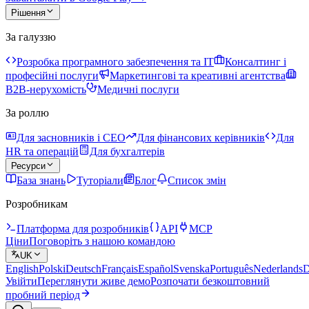
Рішення
За галуззю
Розробка програмного забезпечення та IT
Консалтинг і
професійні послуги
Маркетингові та креативні агентства
B2B-нерухомість
Медичні послуги
За роллю
Для засновників і CEO
Для фінансових керівників
Для
HR та операцій
Для бухгалтерів
Ресурси
База знань
Туторіали
Блог
Список змін
Розробникам
Платформа для розробників
API
MCP
Ціни
Поговоріть з нашою командою
UK
English
Polski
Deutsch
Français
Español
Svenska
Português
Nederlands
D
Увійти
Переглянути живе демо
Розпочати безкоштовний
пробний період