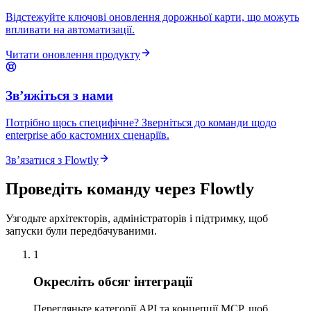
Відстежуйте ключові оновлення дорожньої карти, що можуть
впливати на автоматизації.
Читати оновлення продукту
Звʼяжіться з нами
Потрібно щось специфічне? Зверніться до команди щодо
enterprise або кастомних сценаріїв.
Звʼязатися з Flowtly
Проведіть команду через Flowtly
Узгодьте архітекторів, адміністраторів і підтримку, щоб
запуски були передбачуваними.
1
Окресліть обсяг інтеграції
Перегляньте категорії API та концепції MCP, щоб