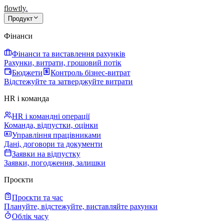
flowtly
.
Продукт
Фінанси
Фінанси та виставлення рахунків
Рахунки, витрати, грошовий потік
Бюджети
Контроль бізнес-витрат
Відстежуйте та затверджуйте витрати
HR і команда
HR і командні операції
Команда, відпустки, оцінки
Управління працівниками
Дані, договори та документи
Заявки на відпустку
Заявки, погодження, залишки
Проєкти
Проєкти та час
Плануйте, відстежуйте, виставляйте рахунки
Облік часу