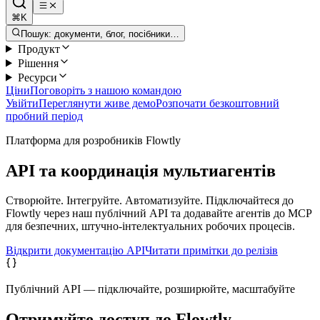
⌘K
Пошук: документи, блог, посібники…
Продукт
Рішення
Ресурси
Ціни
Поговоріть з нашою командою
Увійти
Переглянути живе демо
Розпочати безкоштовний
пробний період
Платформа для розробників Flowtly
API та координація мультиагентів
Створюйте. Інтегруйте. Автоматизуйте. Підключайтеся до
Flowtly через наш публічний API та додавайте агентів до MCP
для безпечних, штучно-інтелектуальних робочих процесів.
Відкрити документацію API
Читати примітки до релізів
Публічний API — підключайте, розширюйте, масштабуйте
Отримуйте доступ до Flowtly