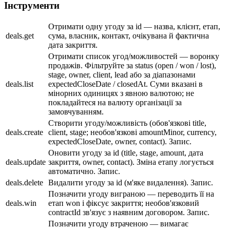
Інструменти
Отримати одну угоду за id — назва, клієнт, етап,
deals.get
сума, власник, контакт, очікувана й фактична
дата закриття.
Отримати список угод/можливостей — воронку
продажів. Фільтруйте за status (open / won / lost),
stage, owner, client, lead або за діапазонами
deals.list
expectedCloseDate / closedAt. Суми вказані в
мінорних одиницях з явною валютою; не
покладайтеся на валюту організації за
замовчуванням.
Створити угоду/можливість (обов'язкові title,
deals.create
client, stage; необов'язкові amountMinor, currency,
expectedCloseDate, owner, contact). Запис.
Оновити угоду за id (title, stage, amount, дата
deals.update
закриття, owner, contact). Зміна етапу логується
автоматично. Запис.
deals.delete
Видалити угоду за id (м'яке видалення). Запис.
Позначити угоду виграною — переводить її на
deals.win
етап won і фіксує закриття; необов'язковий
contractId зв'язує з наявним договором. Запис.
Позначити угоду втраченою — вимагає