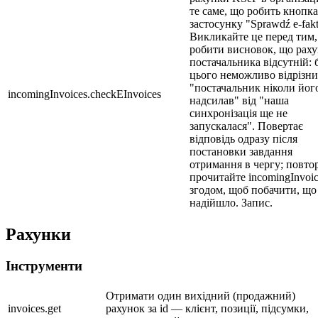
те саме, що робить кнопка
застосунку "Sprawdź e-fakt
Викликайте це перед тим,
робити висновок, що рах
постачальника відсутній: 
цього неможливо відрізн
"постачальник ніколи йог
incomingInvoices.checkEInvoices
надсилав" від "наша
синхронізація ще не
запускалася". Повертає
відповідь одразу після
постановки завдання
отримання в чергу; повто
прочитайте incomingInvoice
згодом, щоб побачити, що
надійшло. Запис.
Рахунки
Інструменти
Отримати один вихідний (продажний)
invoices.get
рахунок за id — клієнт, позиції, підсумки,