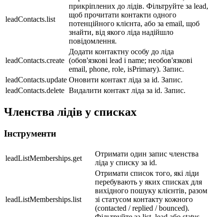
прикріплених до лідів. Фільтруйте за lead,
щоб прочитати контакти одного
leadContacts.list
потенційного клієнта, або за email, щоб
знайти, від якого ліда надійшло
повідомлення.
Додати контактну особу до ліда
leadContacts.create
(обов'язкові lead і name; необов'язкові
email, phone, role, isPrimary). Запис.
leadContacts.update
Оновити контакт ліда за id. Запис.
leadContacts.delete
Видалити контакт ліда за id. Запис.
Членства лідів у списках
Інструменти
Отримати один запис членства
leadListMemberships.get
ліда у списку за id.
Отримати список того, які ліди
перебувають у яких списках для
вихідного пошуку клієнтів, разом
leadListMemberships.list
зі статусом контакту кожного
(contacted / replied / bounced).
Фільтруйте за list, lead або status —