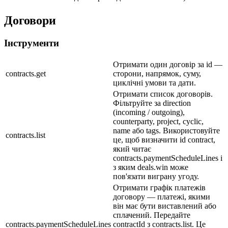
Договори
Інструменти
Отримати один договір за id —
contracts.get
сторони, напрямок, суму,
циклічні умови та дати.
Отримати список договорів.
Фільтруйте за direction
(incoming / outgoing),
counterparty, project, cyclic,
name або tags. Використовуйте
contracts.list
це, щоб визначити id contract,
який читає
contracts.paymentScheduleLines і
з яким deals.win може
пов'язати виграну угоду.
Отримати графік платежів
договору — платежі, якими
він має бути виставлений або
сплачений. Передайте
contracts.paymentScheduleLines
contractId з contracts.list. Це