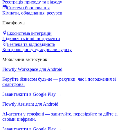
Реєстрація приходу та відходу
Система бронювання
Кімнати, обладнання, ресурси
Платформа
Екосистема інтеграцій
Підключіть інші інструменти
Безпека та відповідність
Контроль доступу, журнали аудиту
Мобільний застосунок
Flowtly Workspace для Android
Керуйте бізнесом будь-де — рахунки, час і погодження зі
смартфона.
Завантажити в Google Play →
Flowtly Assistant для Android
AI-агенти у телефоні — запитуйте, перевіряйте та дійте зі
своїми цифрами.
Завантажити в Google Play →