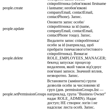
співробітника (обов'язкові firstname
people.create
і lastname; необов'язкові
companyEmail, contactEmail,
contactPhone). Запис.
Оновити запис особи/
співробітника за id (name,
people.update
companyEmail, contactEmail,
contactPhone тощо). Запис.
Видалити запис співробітника/
особи за id (наприклад, щоб
прибрати тимчасового/тестового
співробітника). Вимагає
people.delete
ROLE_EMPLOYEES_MANAGER;
бекенд запускає процесор
видалення, який також від'єднує
пов'язані записи. Значний вплив,
незворотно. Запис.
Встановити (замінити) групи
дозволів особи за числовими id
груп (див. permissionGroups.list —
people.setPermissionGroups
наприклад, група "Business Owner"
надає ROLE_ADMIN). Надає
доступ; НЕ створює логін і не
надсилає листа особі. Запис.