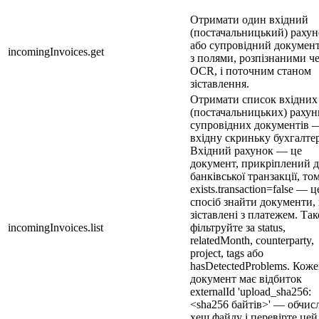
Отримати один вхідний
(постачальницький) рахун
або супровідний документ 
incomingInvoices.get
з полями, розпізнаними ч
OCR, і поточним станом
зіставлення.
Отримати список вхідних
(постачальницьких) рахунк
супровідних документів 
вхідну скриньку бухгалтер
Вхідний рахунок — це
документ, прикріплений 
банківської транзакції, то
exists.transaction=false — ц
спосіб знайти документи,
зіставлені з платежем. Та
incomingInvoices.list
фільтруйте за status,
relatedMonth, counterparty,
project, tags або
hasDetectedProblems. Кож
документ має відбиток
externalId 'upload_sha256:
<sha256 байтів>' — обчисл
хеш файлу і перевірте цей