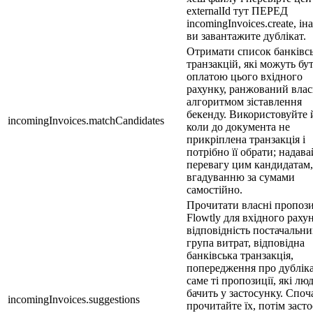
externalId тут ПЕРЕД
incomingInvoices.create, і
ви завантажите дублікат.
Отримати список банківс
транзакцій, які можуть бу
оплатою цього вхідного
рахунку, ранжований вла
алгоритмом зіставлення
бекенду. Використовуйте 
incomingInvoices.matchCandidates
коли до документа не
прикріплена транзакція і
потрібно її обрати; надава
перевагу цим кандидатам,
вгадуванню за сумами
самостійно.
Прочитати власні пропози
Flowtly для вхідного рах
відповідність постачальни
група витрат, відповідна
банківська транзакція,
попередження про дубліка
саме ті пропозиції, які лю
бачить у застосунку. Споч
incomingInvoices.suggestions
прочитайте їх, потім заст