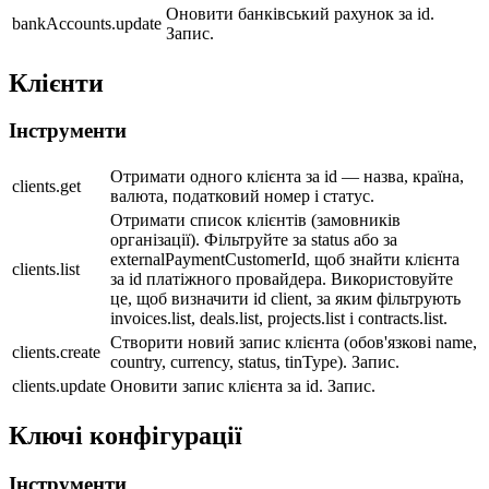
Оновити банківський рахунок за id.
bankAccounts.update
Запис.
Клієнти
Інструменти
Отримати одного клієнта за id — назва, країна,
clients.get
валюта, податковий номер і статус.
Отримати список клієнтів (замовників
організації). Фільтруйте за status або за
externalPaymentCustomerId, щоб знайти клієнта
clients.list
за id платіжного провайдера. Використовуйте
це, щоб визначити id client, за яким фільтрують
invoices.list, deals.list, projects.list і contracts.list.
Створити новий запис клієнта (обов'язкові name,
clients.create
country, currency, status, tinType). Запис.
clients.update
Оновити запис клієнта за id. Запис.
Ключі конфігурації
Інструменти