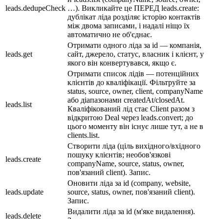
leads.dedupeCheck
…). Викликайте це ПЕРЕД leads.create:
дублікат ліда розділяє історію контактів
між двома записами, і надалі ніщо їх
автоматично не об'єднає.
Отримати одного ліда за id — компанія,
leads.get
сайт, джерело, статус, власник і клієнт, у
якого він конвертувався, якщо є.
Отримати список лідів — потенційних
клієнтів до кваліфікації. Фільтруйте за
status, source, owner, client, companyName
або діапазонами createdAt/closedAt.
leads.list
Кваліфікований лід стає Client разом з
відкритою Deal через leads.convert; до
цього моменту він існує лише тут, а не в
clients.list.
Створити ліда (ціль вихідного/вхідного
пошуку клієнтів; необов'язкові
leads.create
companyName, source, status, owner,
пов'язаний client). Запис.
Оновити ліда за id (company, website,
leads.update
source, status, owner, пов'язаний client).
Запис.
Видалити ліда за id (м'яке видалення).
leads.delete