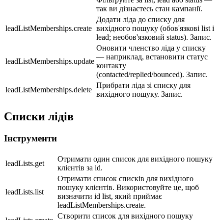
так ви дізнаєтесь стан кампанії.
Додати ліда до списку для
leadListMemberships.create
вихідного пошуку (обов'язкові list і
lead; необов'язковий status). Запис.
Оновити членство ліда у списку
— наприклад, встановити статус
leadListMemberships.update
контакту
(contacted/replied/bounced). Запис.
Прибрати ліда зі списку для
leadListMemberships.delete
вихідного пошуку. Запис.
Списки лідів
Інструменти
Отримати один список для вихідного пошуку
leadLists.get
клієнтів за id.
Отримати список списків для вихідного
пошуку клієнтів. Використовуйте це, щоб
leadLists.list
визначити id list, який приймає
leadListMemberships.create.
Створити список для вихідного пошуку