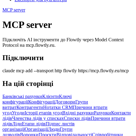
MCP server
MCP server
Підключіть AI інструменти до Flowtly через Model Context
Protocol на mcp.flowtly.eu.
Підключити
claude mcp add --transport http flowtly https://mcp.flowtly.eu/mcp
На цій сторінці
Банківські рахунки
Клієнти
Ключі
конфігурації
Конфігурації
Договори
Групи
витрат
Контрагенти
Нотатки CRM
Причини втрати
угод
Угоди
Історії етапів угод
Вхідні рахунки
Рахунки
Контакти
лідів
Членства лідів у списках
Списки лідів
Причини втрати
лідів
Ліди
Етапи лідів
Підпис листів
організації
Організації
Люди
Групи
дозволів
Воронки
Проєкти
Відповідальності
Співробітники