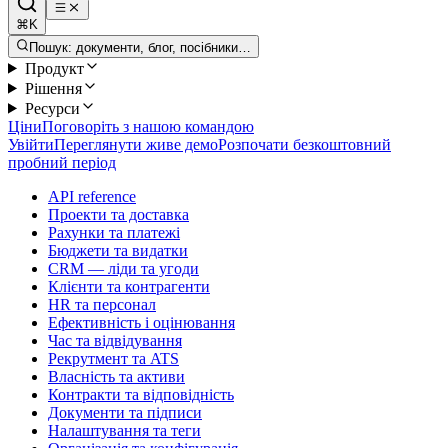
⌘K
Пошук: документи, блог, посібники…
Продукт
Рішення
Ресурси
Ціни
Поговоріть з нашою командою
Увійти
Переглянути живе демо
Розпочати безкоштовний
пробний період
API reference
Проекти та доставка
Рахунки та платежі
Бюджети та видатки
CRM — ліди та угоди
Клієнти та контрагенти
HR та персонал
Ефективність і оцінювання
Час та відвідування
Рекрутмент та ATS
Власність та активи
Контракти та відповідність
Документи та підписи
Налаштування та теги