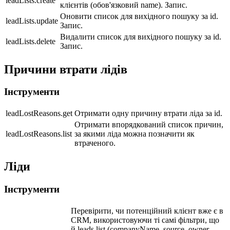
leadLists.create
клієнтів (обов'язковий name). Запис.
Оновити список для вихідного пошуку за id.
leadLists.update
Запис.
Видалити список для вихідного пошуку за id.
leadLists.delete
Запис.
Причини втрати лідів
Інструменти
leadLostReasons.get
Отримати одну причину втрати ліда за id.
Отримати впорядкований список причин,
leadLostReasons.list
за якими ліда можна позначити як
втраченого.
Ліди
Інструменти
Перевірити, чи потенційний клієнт вже є в
CRM, використовуючи ті самі фільтри, що
й leads.list (companyName, source, owner,