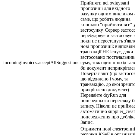
Прийняти всі очікувані
пропозиції для вхідного
рахунку одним викликом 
саме, що робить людина
кнопкою "прийняти все" 
застосунку. Сервер застос
перебудовує й застосовує 
поки не перестануть з'явл
нові пропозиції: відповідн
транзакції НЕ існує, доки
застосовано постачальник
incomingInvoices.acceptAllSuggestions
суму, тож один прохід за
би документ неприкріпле
Повертає звіт (що застосо
що відхилено і чому, та
транзакцію, до якої зрешт
прикріплено документ).
Передайте dryRun для
попереднього перегляду б
запису. Ніколи не прийма
автоматично supplier_creat
попередження про дубліка
Запис.
Отримати нові електронні
рахунки KSeF в організа