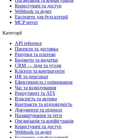
Організація та конфігурація
Користувачі та доступ
Webhook та аудит
Експорти для бухгалтерії
MCP server
Категорії
API reference
Проекти та доставка
Рахунки та платежі
Бюджети та видатки
CRM — ліди та угоди
Клієнти та контрагенти
HR та персонал
Ефективність і оцінювання
Час та відвідування
Рекрутмент та ATS
Власність та активи
Контракти та відповідність
Документи та підписи
Налаштування та теги
Організація та конфігурація
Користувачі та доступ
Webhook та аудит
Експорти для бухгалтерії