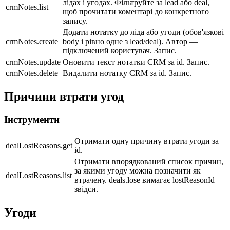
лідах і угодах. Фільтруйте за lead або deal,
crmNotes.list
щоб прочитати коментарі до конкретного
запису.
Додати нотатку до ліда або угоди (обов'язкові
crmNotes.create
body і рівно одне з lead/deal). Автор —
підключений користувач. Запис.
crmNotes.update
Оновити текст нотатки CRM за id. Запис.
crmNotes.delete
Видалити нотатку CRM за id. Запис.
Причини втрати угод
Інструменти
Отримати одну причину втрати угоди за
dealLostReasons.get
id.
Отримати впорядкований список причин,
за якими угоду можна позначити як
dealLostReasons.list
втрачену. deals.lose вимагає lostReasonId
звідси.
Угоди