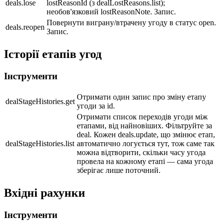
deals.lose
lostReasonId (з dealLostReasons.list);
необов'язковий lostReasonNote. Запис.
Повернути виграну/втрачену угоду в статус open.
deals.reopen
Запис.
Історії етапів угод
Інструменти
Отримати один запис про зміну етапу
dealStageHistories.get
угоди за id.
Отримати список переходів угоди між
етапами, від найновіших. Фільтруйте за
deal. Кожен deals.update, що змінює етап,
dealStageHistories.list
автоматично логується тут, тож саме так
можна відтворити, скільки часу угода
провела на кожному етапі — сама угода
зберігає лише поточний.
Вхідні рахунки
Інструменти