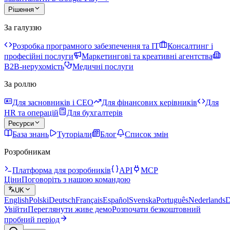
Рішення
За галуззю
Розробка програмного забезпечення та IT
Консалтинг і
професійні послуги
Маркетингові та креативні агентства
B2B-нерухомість
Медичні послуги
За роллю
Для засновників і CEO
Для фінансових керівників
Для
HR та операцій
Для бухгалтерів
Ресурси
База знань
Туторіали
Блог
Список змін
Розробникам
Платформа для розробників
API
MCP
Ціни
Поговоріть з нашою командою
UK
English
Polski
Deutsch
Français
Español
Svenska
Português
Nederlands
D
Увійти
Переглянути живе демо
Розпочати безкоштовний
пробний період