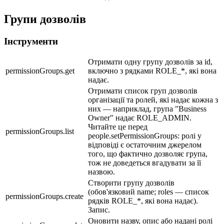
Групи дозволів
Інструменти
Отримати одну групу дозволів за id,
permissionGroups.get
включно з рядками ROLE_*, які вона
надає.
Отримати список груп дозволів
організації та ролей, які надає кожна з
них — наприклад, група "Business
Owner" надає ROLE_ADMIN.
Читайте це перед
permissionGroups.list
people.setPermissionGroups: ролі у
відповіді є остаточним джерелом
того, що фактично дозволяє група,
тож не доведеться вгадувати за її
назвою.
Створити групу дозволів
(обов'язковий name; roles — список
permissionGroups.create
рядків ROLE_*, які вона надає).
Запис.
Оновити назву, опис або надані ролі