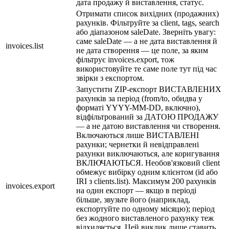
дата продажу й виставлення, статус.
Отримати список вихідних (продажних)
рахунків. Фільтруйте за client, tags, search
або діапазоном saleDate. Зверніть увагу:
саме saleDate — а не дата виставлення й
invoices.list
не дата створення — це поле, за яким
фільтрує invoices.export, тож
використовуйте те саме поле тут під час
звірки з експортом.
Запустити ZIP-експорт ВИСТАВЛЕНИХ
рахунків за період (from/to, обидва у
форматі YYYY-MM-DD, включно),
відфільтрований за ДАТОЮ ПРОДАЖУ
— а не датою виставлення чи створення.
Включаються лише ВИСТАВЛЕНІ
рахунки; чернетки й невідправлені
рахунки виключаються, але коригування
ВКЛЮЧАЮТЬСЯ. Необов'язковий client
обмежує вибірку одним клієнтом (id або
IRI з clients.list). Максимум 200 рахунків
invoices.export
на один експорт — якщо в періоді
більше, звузьте його (наприклад,
експортуйте по одному місяцю); період
без жодного виставленого рахунку теж
відхиляється. Цей виклик лише ставить