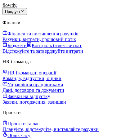
flowtly
.
Продукт
Фінанси
Фінанси та виставлення рахунків
Рахунки, витрати, грошовий потік
Бюджети
Контроль бізнес-витрат
Відстежуйте та затверджуйте витрати
HR і команда
HR і командні операції
Команда, відпустки, оцінки
Управління працівниками
Дані, договори та документи
Заявки на відпустку
Заявки, погодження, залишки
Проєкти
Проєкти та час
Плануйте, відстежуйте, виставляйте рахунки
Облік часу