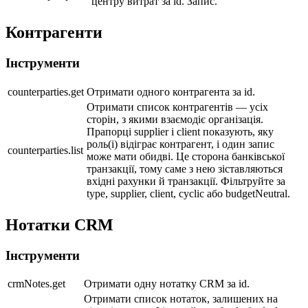
центру витрат за id. Запис.
Контрагенти
Інструменти
counterparties.get
Отримати одного контрагента за id.
Отримати список контрагентів — усіх
сторін, з якими взаємодіє організація.
Прапорці supplier і client показують, яку
роль(і) відіграє контрагент, і один запис
counterparties.list
може мати обидві. Це сторона банківської
транзакції, тому саме з нею зіставляються
вхідні рахунки й транзакції. Фільтруйте за
type, supplier, client, cyclic або budgetNeutral.
Нотатки CRM
Інструменти
crmNotes.get
Отримати одну нотатку CRM за id.
Отримати список нотаток, залишених на