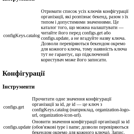
Отримати список усіх ключів конфігурації
організації, які розпізнає бекенд, разом з їх
типом і допустимими значеннями. Це
каталог того, що можна налаштувати —
читайте його перед configs.get або
configKeys.catalog
configs.update, а не вгадуйте назву ключа.
Дозволи перевіряються бекендом окремо
для кожного ключа, тому наявність ключа
тут не гарантує, що підключений
користувач може його записати.
Конфігурації
Інструменти
Прочитати одне значення конфігурації
організації за id, де id — це ключ з
configs.get
configKeys.catalog (наприклад, organization-logo-
url, organization-icon-url).
Оновити значення конфігурації організації за id
configs.update
(обов'язкові type і name; дозволи перевіряються
бекендом окремо для кожного ключа). Запис.