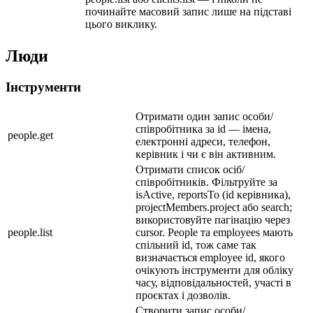
починайте масовий запис лише на підставі
цього виклику.
Люди
Інструменти
Отримати один запис особи/
співробітника за id — імена,
people.get
електронні адреси, телефон,
керівник і чи є він активним.
Отримати список осіб/
співробітників. Фільтруйте за
isActive, reportsTo (id керівника),
projectMembers.project або search;
використовуйте пагінацію через
people.list
cursor. People та employees мають
спільний id, тож саме так
визначається employee id, якого
очікують інструменти для обліку
часу, відповідальностей, участі в
проєктах і дозволів.
Створити запис особи/