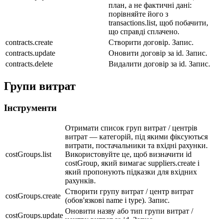
план, а не фактичні дані:
порівняйте його з
transactions.list, щоб побачити,
що справді сплачено.
contracts.create
Створити договір. Запис.
contracts.update
Оновити договір за id. Запис.
contracts.delete
Видалити договір за id. Запис.
Групи витрат
Інструменти
Отримати список груп витрат / центрів
витрат — категорій, під якими фіксуються
витрати, постачальники та вхідні рахунки.
costGroups.list
Використовуйте це, щоб визначити id
costGroup, який вимагає suppliers.create і
який пропонують підказки для вхідних
рахунків.
Створити групу витрат / центр витрат
costGroups.create
(обов'язкові name і type). Запис.
Оновити назву або тип групи витрат /
costGroups.update