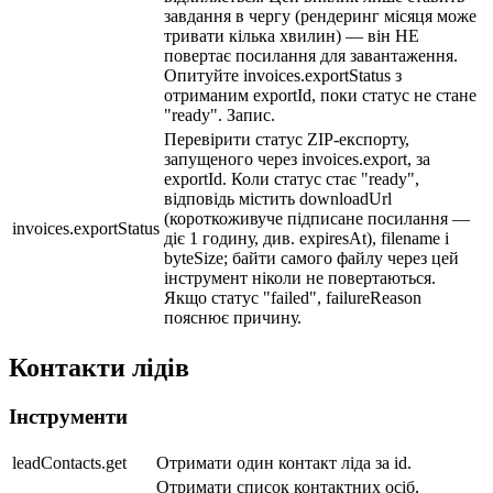
завдання в чергу (рендеринг місяця може
тривати кілька хвилин) — він НЕ
повертає посилання для завантаження.
Опитуйте invoices.exportStatus з
отриманим exportId, поки статус не стане
"ready". Запис.
Перевірити статус ZIP-експорту,
запущеного через invoices.export, за
exportId. Коли статус стає "ready",
відповідь містить downloadUrl
(короткоживуче підписане посилання —
invoices.exportStatus
діє 1 годину, див. expiresAt), filename і
byteSize; байти самого файлу через цей
інструмент ніколи не повертаються.
Якщо статус "failed", failureReason
пояснює причину.
Контакти лідів
Інструменти
leadContacts.get
Отримати один контакт ліда за id.
Отримати список контактних осіб,