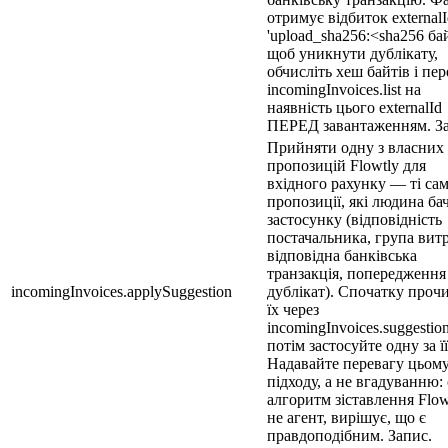
отримує відбиток external
'upload_sha256:<sha256 бай
щоб уникнути дублікату,
обчисліть хеш байтів і пер
incomingInvoices.list на
наявність цього externalId
ПЕРЕД завантаженням. За
Прийняти одну з власних
пропозицій Flowtly для
вхідного рахунку — ті сам
пропозиції, які людина ба
застосунку (відповідність
постачальника, група витр
відповідна банківська
транзакція, попередження
incomingInvoices.applySuggestion
дублікат). Спочатку проч
їх через
incomingInvoices.suggestion
потім застосуйте одну за її
Надавайте перевагу цьом
підходу, а не вгадуванню:
алгоритм зіставлення Flowt
не агент, вирішує, що є
правдоподібним. Запис.