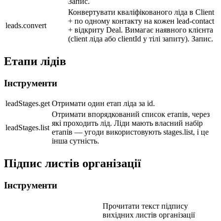
Запис.
Конвертувати кваліфікованого ліда в Client
+ по одному контакту на кожен lead-contact
leads.convert
+ відкриту Deal. Вимагає наявного клієнта
(client ліда або clientId у тілі запиту). Запис.
Етапи лідів
Інструменти
leadStages.get
Отримати один етап ліда за id.
Отримати впорядкований список етапів, через
які проходить лід. Ліди мають власний набір
leadStages.list
етапів — угоди використовують stages.list, і це
інша сутність.
Підпис листів організації
Інструменти
Прочитати текст підпису
вихідних листів організації