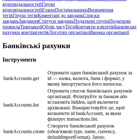
відповідальностей
Групи
відповідальностей
Етапи
Постачальники
Визначення
тегів
Групи тегів
Коментарі до завдань
Списки
завдань
Завдання
Статуси завдань
Податкові групи
Податкові
правила
Транзакції
Облік часу
Теги
Контакти клієнтів
Банківські
рахунки контрагентів
Логотип організації
Іконка організації
Банківські рахунки
Інструменти
Отримати один банківський рахунок за
bankAccounts.get
id — назва, валюта, банк і формат, у
якому імпортуються його виписки.
Отримати список банківських рахунків
організації. Фільтруйте за банком або
встановіть hidden, щоб включити
bankAccounts.list
архівовані. Використовуйте це, щоб
визначити id bankAccount, за яким
фільтрує transactions.list.
Створити банківський рахунок
bankAccounts.create
(обов'язкові type, name, currency,
defaultImportFormat). Запис.