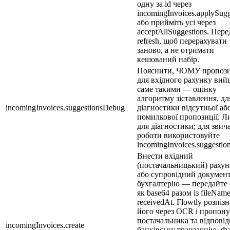
одну за id через
incomingInvoices.applySugg
або прийміть усі через
acceptAllSuggestions. Пер
refresh, щоб перерахувати
заново, а не отримати
кешований набір.
Пояснити, ЧОМУ пропози
для вхідного рахунку ви
саме такими — оцінку
алгоритму зіставлення, дл
incomingInvoices.suggestionsDebug
діагностики відсутньої аб
помилкової пропозиції. 
для діагностики; для звич
роботи використовуйте
incomingInvoices.suggestion
Внести вхідний
(постачальницький) рахун
або супровідний документ
бухгалтерію — передайте
як base64 разом із fileName
receivedAt. Flowtly розпізн
його через OCR і пропону
постачальника та відпові
incomingInvoices.create
банківську транзакцію. Ф