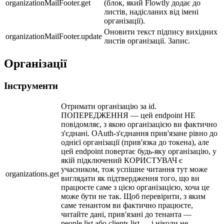
organizationMailFooter.get
(блок, який Flowtly додає до
листів, надісланих від імені
організації).
Оновити текст підпису вихідних
organizationMailFooter.update
листів організації. Запис.
Організації
Інструменти
Отримати організацію за id.
ПОПЕРЕДЖЕННЯ — цей endpoint НЕ
повідомляє, з якою організацією ви фактично
з'єднані. OAuth-з'єднання прив'язане рівно до
однієї організації (прив'язка до токена), але
цей endpoint повертає будь-яку організацію, у
якій підключений КОРИСТУВАЧ є
учасником, тож успішне читання тут може
organizations.get
виглядати як підтвердження того, що ви
працюєте саме з цією організацією, хоча це
може бути не так. Щоб перевірити, з яким
саме тенантом ви фактично працюєте,
читайте дані, прив'язані до тенанта —
people.list або clients.list — і ніколи не