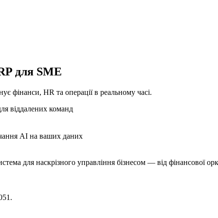
ERP для SME
ує фінанси, HR та операції в реальному часі.
для віддалених команд
чання AI на ваших даних
стема для наскрізного управління бізнесом — від фінансової орк
051.