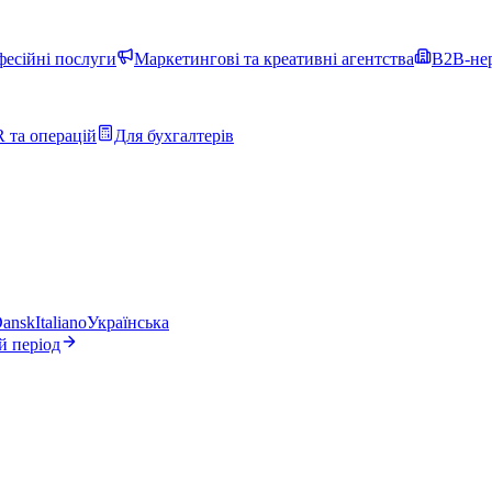
фесійні послуги
Маркетингові та креативні агентства
B2B-нер
 та операцій
Для бухгалтерів
ansk
Italiano
Українська
й період