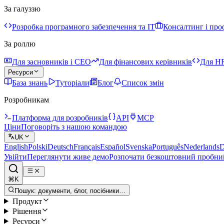
За галуззю
Розробка програмного забезпечення та IT
Консалтинг і про
За роллю
Для засновників і CEO
Для фінансових керівників
Для HR
Ресурси
База знань
Туторіали
Блог
Список змін
Розробникам
Платформа для розробників
API
MCP
Ціни
Поговоріть з нашою командою
UK
English
Polski
Deutsch
Français
Español
Svenska
Português
Nederlands
D
Увійти
Переглянути живе демо
Розпочати безкоштовний пробни
⌘K
Пошук: документи, блог, посібники…
Продукт
Рішення
Ресурси