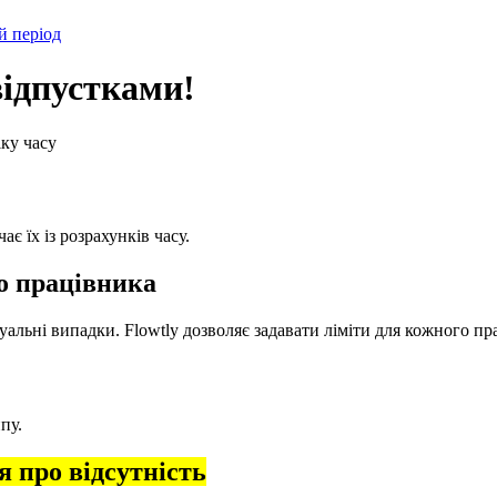
й період
ідпустками!
іку часу
є їх із розрахунків часу.
о працівника
уальні випадки. Flowtly дозволяє задавати ліміти для кожного пр
пу.
я про відсутність