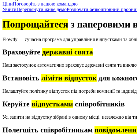
Ціни
Поговоріть з нашою командою
Увійти
Переглянути живе демо
Розпочати безкоштовний пробни
Попрощайтеся
з паперовими в
Flowtly — сучасна програма для управління відпустками та обл
Враховуйте
державні свята
Наш застосунок автоматично враховує державні свята та виключа
Встановіть
ліміти відпусток
для кожног
Налаштуйте політику відпусток під потреби компанії та індивід
Керуйте
відпустками
співробітників
Усі запити на відпустку зібрані в одному місці, незалежно від ти
Полегшіть співробітникам
повідомленн