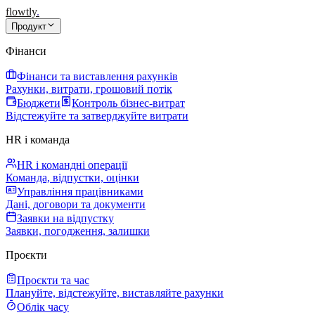
flowtly
.
Продукт
Фінанси
Фінанси та виставлення рахунків
Рахунки, витрати, грошовий потік
Бюджети
Контроль бізнес-витрат
Відстежуйте та затверджуйте витрати
HR і команда
HR і командні операції
Команда, відпустки, оцінки
Управління працівниками
Дані, договори та документи
Заявки на відпустку
Заявки, погодження, залишки
Проєкти
Проєкти та час
Плануйте, відстежуйте, виставляйте рахунки
Облік часу