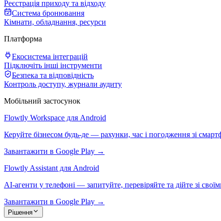
Реєстрація приходу та відходу
Система бронювання
Кімнати, обладнання, ресурси
Платформа
Екосистема інтеграцій
Підключіть інші інструменти
Безпека та відповідність
Контроль доступу, журнали аудиту
Мобільний застосунок
Flowtly Workspace для Android
Керуйте бізнесом будь-де — рахунки, час і погодження зі смарт
Завантажити в Google Play →
Flowtly Assistant для Android
AI-агенти у телефоні — запитуйте, перевіряйте та дійте зі свої
Завантажити в Google Play →
Рішення