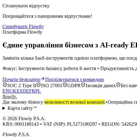
Спланувати відпустку
Попрощайтеся з паперовими відпустками!
Спробувати Flowtly
Платформа Flowtly
Єдине управління бізнесом з AI-ready 
Замініть кілька SaaS-інструментів однією платформою, що поєдн
Фокус: Інструменти балансу роботи й життя • Продуктивність 
Почати безплатно
Поспілкуватися з командою
SOC 2 Type II
ISO 27001
GDPR
Ізоляція даних
Без нав
EN
UK
ES
DE
FR
PL
flowtly
.
Дає малому бізнесу
можливості великої компанії
.
•
Операційна си
Карта сайту
© 2026 Flowly P.S.A.
KRS: 0001188143 • VAT (NIP): PL5273180297 • REGON: 542625
Flowtly P.S.A.