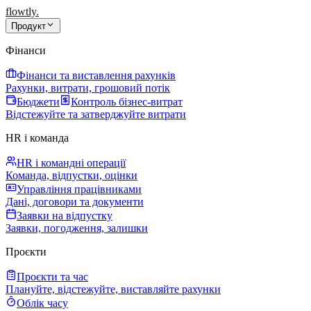
flowtly
.
Продукт
Фінанси
Фінанси та виставлення рахунків
Рахунки, витрати, грошовий потік
Бюджети
Контроль бізнес-витрат
Відстежуйте та затверджуйте витрати
HR і команда
HR і командні операції
Команда, відпустки, оцінки
Управління працівниками
Дані, договори та документи
Заявки на відпустку
Заявки, погодження, залишки
Проєкти
Проєкти та час
Плануйте, відстежуйте, виставляйте рахунки
Облік часу