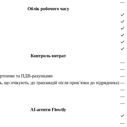
—
Облік робочого часу
Контроль витрат
—
—
дартними та ПДВ-рахунками
—
 що очікують, до транзакцій після привʼязки до підрядника)
—
—
—
—
AI-агенти Flowtly
—