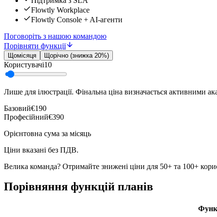
Підтримка з SLA
Flowtly Workplace
Flowtly Console + AI-агенти
Поговоріть з нашою командою
Порівняти функції
Щомісяця
Щорічно (знижка 20%)
Користувачі
10
Лише для ілюстрації. Фінальна ціна визначається активними ак
Базовий
€190
Професійний
€390
Орієнтовна сума за місяць
Ціни вказані без ПДВ.
Велика команда? Отримайте знижені ціни для 50+ та 100+ кори
Порівняння функцій планів
Функ