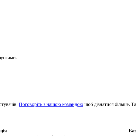
аунтами.
стувачів.
Поговоріть з нашою командою
щоб дізнатися більше. Т
ція
Ба