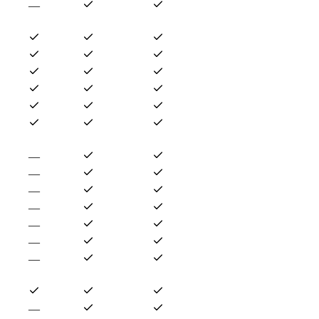
—
—
—
—
—
—
—
—
—