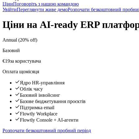
Ціни
Поговоріть з нашою командою
Увійти
Переглянути живе демо
Розпочати безкоштовний пробни
Ціни на AI-ready ERP платфор
Annual (20% off)
Базовий
€19
за користувача
Оплата щомісяця
Ядро HR-управління
Облік часу
Базовий інвойсинг
Базове бюджетування проєктів
Підтримка email
Flowtly Workplace
Flowtly Console + AI-агенти
Розпочати безкоштовний пробний період