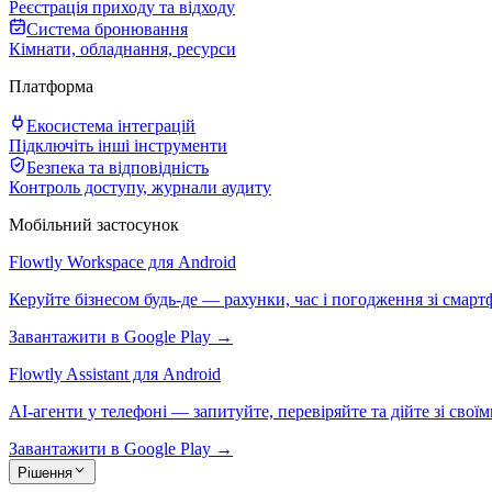
Реєстрація приходу та відходу
Система бронювання
Кімнати, обладнання, ресурси
Платформа
Екосистема інтеграцій
Підключіть інші інструменти
Безпека та відповідність
Контроль доступу, журнали аудиту
Мобільний застосунок
Flowtly Workspace для Android
Керуйте бізнесом будь-де — рахунки, час і погодження зі смарт
Завантажити в Google Play →
Flowtly Assistant для Android
AI-агенти у телефоні — запитуйте, перевіряйте та дійте зі свої
Завантажити в Google Play →
Рішення