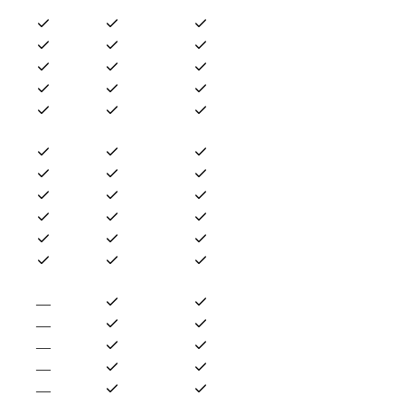
—
—
—
—
—