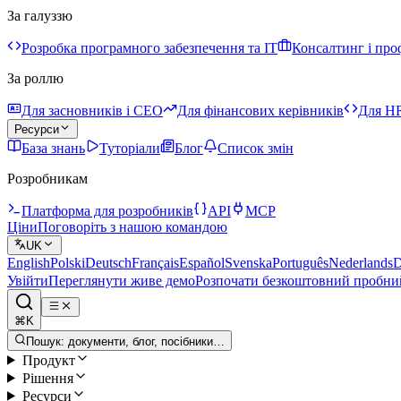
За галуззю
Розробка програмного забезпечення та IT
Консалтинг і про
За роллю
Для засновників і CEO
Для фінансових керівників
Для HR
Ресурси
База знань
Туторіали
Блог
Список змін
Розробникам
Платформа для розробників
API
MCP
Ціни
Поговоріть з нашою командою
UK
English
Polski
Deutsch
Français
Español
Svenska
Português
Nederlands
D
Увійти
Переглянути живе демо
Розпочати безкоштовний пробни
⌘K
Пошук: документи, блог, посібники…
Продукт
Рішення
Ресурси