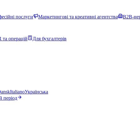
фесійні послуги
Маркетингові та креативні агентства
B2B-нер
 та операцій
Для бухгалтерів
ansk
Italiano
Українська
й період