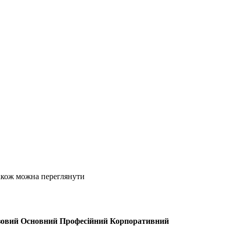
акож можна переглянути
зовий
Основний
Професійний
Корпоративний