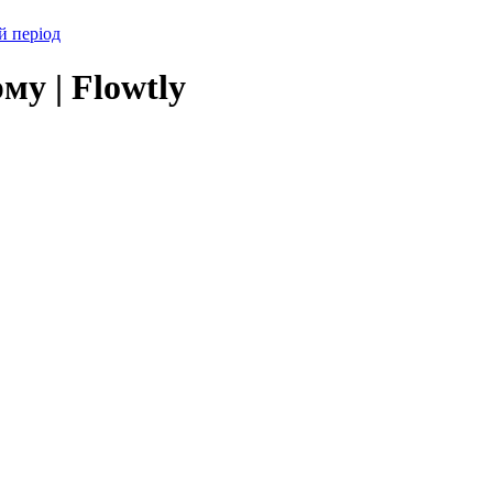
й період
му | Flowtly