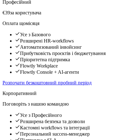
Професійний
€39
за користувача
Оплата щомісяця
Усе з Базового
Розширені HR-workflows
Автоматизований інвойсинг
Прибутковість проєктів і бюджетування
Пріоритетна підтримка
Flowtly Workplace
Flowtly Console + AI-агенти
Розпочати безкоштовний пробний період
Корпоративний
Поговоріть з нашою командою
Усе з Професійного
Розширена безпека та дозволи
Кастомні workflows та інтеграції
Персональний success-менеджер