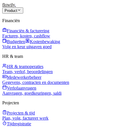
flowtly
.
Product
Financiën
Financiën & facturering
Facturen, kosten, cashflow
Budgetten
Kostenbewaking
Volg en keur uitgaven goed
HR & team
HR & teamoperaties
Team, verlof, beoordelingen
Medewerkerbeheer
Gegevens, contracten en documenten
Verlofaanvragen
Aanvragen, goedkeuringen, saldi
Projecten
Projecten & tijd
Plan, volg, factureer werk
Tijdregistratie