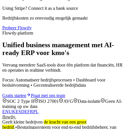
Using Stripe? Connect it as a bank source
Bedrijfskosten zo eenvoudig mogelijk gemaakt
Probeer Flowtly
Flowtly-platform
Unified business management met AI-
ready ERP voor kmo's
Vervang meerdere SaaS-tools door één platform dat financiën, HR
en operaties in realtime verbindt.
Focus: Automatiseer bedrijfsprocessen • Dashboard voor
besluitvorming • Gecentraliseerde bedrijfsdata
Gratis starten
Praat met ons team
SOC 2 Type II
ISO 27001
AVG
Data-isolatie
Geen AI-
training op uw data
EN
UK
ES
DE
FR
PL
flowtly
.
Geeft kleine bedrijven
de kracht van een groot
bedrijf
.
•
Besturingssysteem voor end-to-end bedrijfsbeheer, van