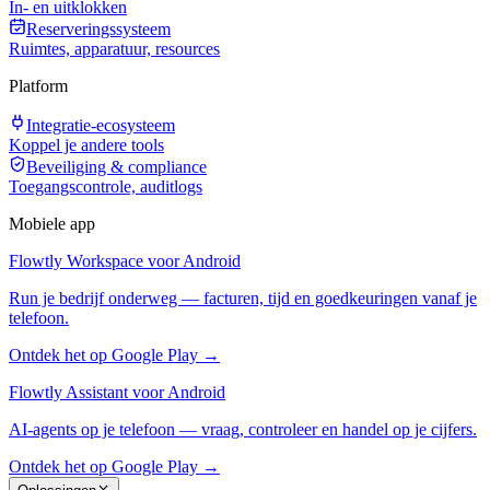
In- en uitklokken
Reserveringssysteem
Ruimtes, apparatuur, resources
Platform
Integratie-ecosysteem
Koppel je andere tools
Beveiliging & compliance
Toegangscontrole, auditlogs
Mobiele app
Flowtly Workspace voor Android
Run je bedrijf onderweg — facturen, tijd en goedkeuringen vanaf je
telefoon.
Ontdek het op Google Play →
Flowtly Assistant voor Android
AI-agents op je telefoon — vraag, controleer en handel op je cijfers.
Ontdek het op Google Play →