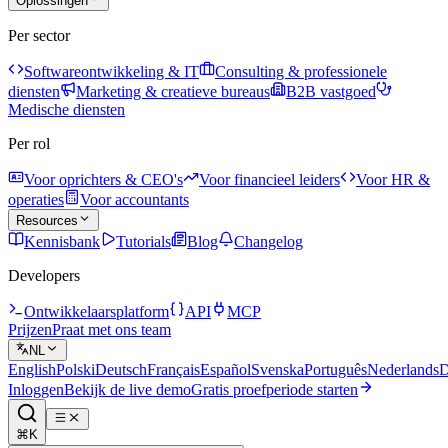
Oplossingen
Per sector
Softwareontwikkeling & IT
Consulting & professionele
diensten
Marketing & creatieve bureaus
B2B vastgoed
Medische diensten
Per rol
Voor oprichters & CEO's
Voor financieel leiders
Voor HR &
operaties
Voor accountants
Resources
Kennisbank
Tutorials
Blog
Changelog
Developers
Ontwikkelaarsplatform
API
MCP
Prijzen
Praat met ons team
NL
English
Polski
Deutsch
Français
Español
Svenska
Português
Nederlands
D
Inloggen
Bekijk de live demo
Gratis proefperiode starten
⌘K