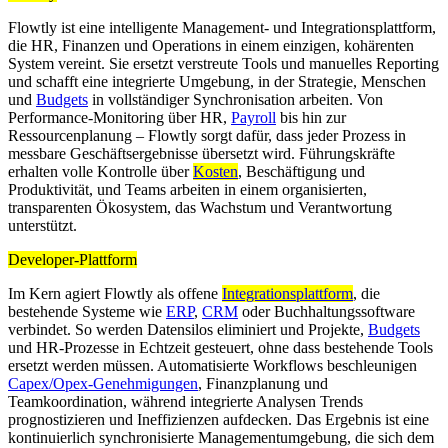
Flowtly ist eine intelligente Management- und Integrationsplattform,
die HR, Finanzen und Operations in einem einzigen, kohärenten
System vereint. Sie ersetzt verstreute Tools und manuelles Reporting
und schafft eine integrierte Umgebung, in der Strategie, Menschen
und
Budgets
in vollständiger Synchronisation arbeiten. Von
Performance-Monitoring über HR,
Payroll
bis hin zur
Ressourcenplanung – Flowtly sorgt dafür, dass jeder Prozess in
messbare Geschäftsergebnisse übersetzt wird. Führungskräfte
erhalten volle Kontrolle über
Kosten
, Beschäftigung und
Produktivität, und Teams arbeiten in einem organisierten,
transparenten Ökosystem, das Wachstum und Verantwortung
unterstützt.
Developer-Plattform
Im Kern agiert Flowtly als offene
Integrationsplattform
, die
bestehende Systeme wie
ERP
,
CRM
oder Buchhaltungssoftware
verbindet. So werden Datensilos eliminiert und Projekte,
Budgets
und HR-Prozesse in Echtzeit gesteuert, ohne dass bestehende Tools
ersetzt werden müssen. Automatisierte Workflows beschleunigen
Capex/Opex-Genehmigungen
, Finanzplanung und
Teamkoordination, während integrierte Analysen Trends
prognostizieren und Ineffizienzen aufdecken. Das Ergebnis ist eine
kontinuierlich synchronisierte Managementumgebung, die sich dem