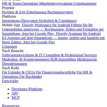
HR & Team-Operations
Mitarbeiterverwaltung
Urlaubsanträge
Projekte
Projekte & Zeit
Zeiterfassung
Buchungssystem
Plattform
Integrations-Ökosystem
Sicherheit & Compliance
Mobile App
Flowtly Workspace für Android
Führen Sie Ihr
Unternehmen unterwegs — Rechnungen, Zeiten und Freigaben per
Smartphone.
Jetzt bei Google Play
Flowtly Assistant für Android
KI-Agenten auf dem Smartphone — fragen, prüfen und handeln mit
Ihren Zahlen.
Jetzt bei Google Play
Lösungen
Nach Branche
Softwareentwicklung & IT
Consulting & Professional Services
Marketing- & Kreativagenturen
B2B-Immobilien
Medizinische
Dienstleistungen
Nach Rolle
Für Gründer & CEOs
Für Finanzverantwortliche
Für HR &
Operations
Für Buchhalter
Entwickler
Developer-Plattform
API
MCP
Ressourcen