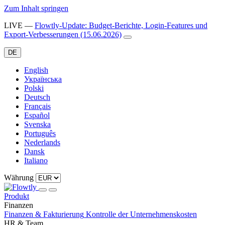
Zum Inhalt springen
LIVE
—
Flowtly-Update: Budget-Berichte, Login-Features und
Export-Verbesserungen (15.06.2026)
DE
English
Українська
Polski
Deutsch
Français
Español
Svenska
Português
Nederlands
Dansk
Italiano
Währung
Produkt
Finanzen
Finanzen & Fakturierung
Kontrolle der Unternehmenskosten
HR & Team