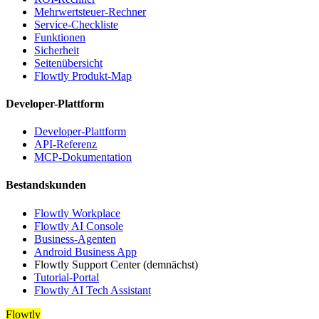
Mehrwertsteuer-Rechner
Service-Checkliste
Funktionen
Sicherheit
Seitenübersicht
Flowtly Produkt-Map
Developer-Plattform
Developer-Plattform
API-Referenz
MCP-Dokumentation
Bestandskunden
Flowtly Workplace
Flowtly AI Console
Business-Agenten
Android Business App
Flowtly Support Center (demnächst)
Tutorial-Portal
Flowtly AI Tech Assistant
Flowtly