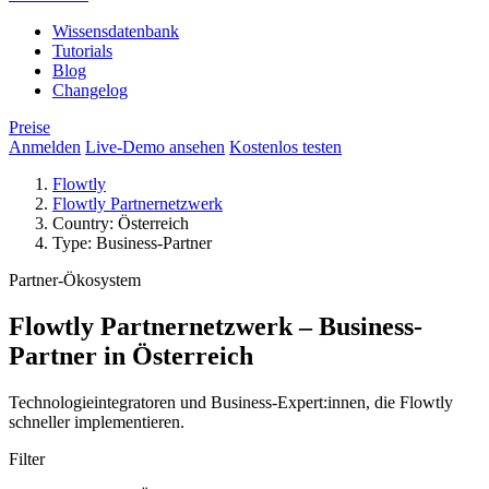
Wissensdatenbank
Tutorials
Blog
Changelog
Preise
Anmelden
Live-Demo ansehen
Kostenlos testen
Flowtly
Flowtly Partnernetzwerk
Country: Österreich
Type: Business-Partner
Partner-Ökosystem
Flowtly Partnernetzwerk – Business-
Partner in Österreich
Technologieintegratoren und Business-Expert:innen, die Flowtly
schneller implementieren.
Filter