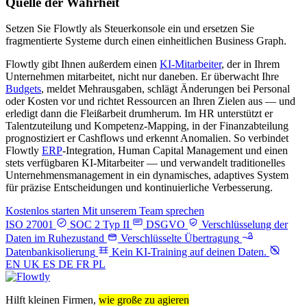
Quelle der Wahrheit
Setzen Sie Flowtly als Steuerkonsole ein und ersetzen Sie
fragmentierte Systeme durch einen einheitlichen Business Graph.
Flowtly gibt Ihnen außerdem einen
KI-Mitarbeiter
, der in Ihrem
Unternehmen mitarbeitet, nicht nur daneben. Er überwacht Ihre
Budgets
, meldet Mehrausgaben, schlägt Änderungen bei Personal
oder Kosten vor und richtet Ressourcen an Ihren Zielen aus — und
erledigt dann die Fleißarbeit drumherum. Im HR unterstützt er
Talentzuteilung und Kompetenz-Mapping, in der Finanzabteilung
prognostiziert er Cashflows und erkennt Anomalien. So verbindet
Flowtly
ERP
-Integration, Human Capital Management und einen
stets verfügbaren KI-Mitarbeiter — und verwandelt traditionelles
Unternehmensmanagement in ein dynamisches, adaptives System
für präzise Entscheidungen und kontinuierliche Verbesserung.
Kostenlos starten
Mit unserem Team sprechen
ISO 27001
SOC 2 Typ II
DSGVO
Verschlüsselung der
Daten im Ruhezustand
Verschlüsselte Übertragung
Datenbankisolierung
Kein KI‑Training auf deinen Daten.
EN
UK
ES
DE
FR
PL
Hilft kleinen Firmen,
wie große zu agieren