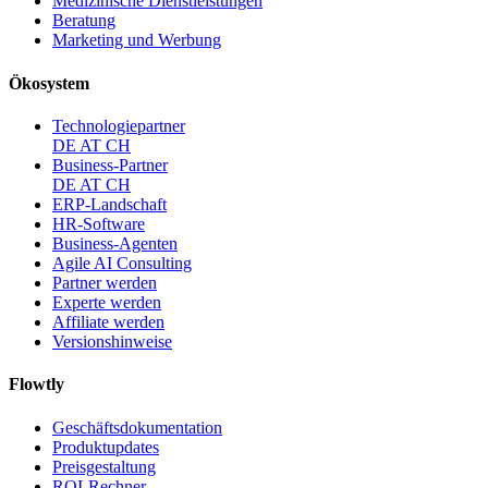
Medizinische Dienstleistungen
Beratung
Marketing und Werbung
Ökosystem
Technologiepartner
DE
AT
CH
Business-Partner
DE
AT
CH
ERP-Landschaft
HR-Software
Business-Agenten
Agile AI Consulting
Partner werden
Experte werden
Affiliate werden
Versionshinweise
Flowtly
Geschäftsdokumentation
Produktupdates
Preisgestaltung
ROI-Rechner