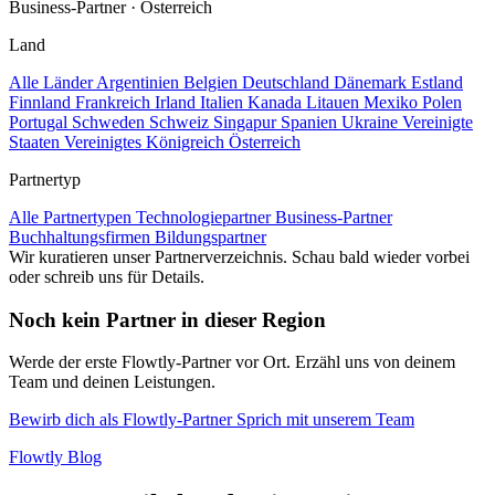
Business-Partner
·
Österreich
Land
Alle Länder
Argentinien
Belgien
Deutschland
Dänemark
Estland
Finnland
Frankreich
Irland
Italien
Kanada
Litauen
Mexiko
Polen
Portugal
Schweden
Schweiz
Singapur
Spanien
Ukraine
Vereinigte
Staaten
Vereinigtes Königreich
Österreich
Partnertyp
Alle Partnertypen
Technologiepartner
Business-Partner
Buchhaltungsfirmen
Bildungspartner
Wir kuratieren unser Partnerverzeichnis. Schau bald wieder vorbei
oder schreib uns für Details.
Noch kein Partner in dieser Region
Werde der erste Flowtly-Partner vor Ort. Erzähl uns von deinem
Team und deinen Leistungen.
Bewirb dich als Flowtly-Partner
Sprich mit unserem Team
Flowtly Blog