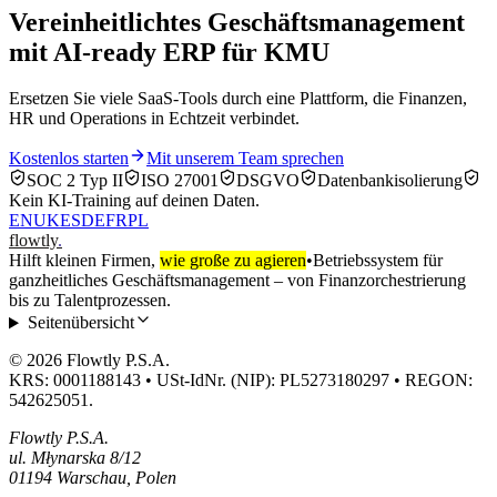
Vereinheitlichtes Geschäftsmanagement
mit AI-ready ERP für KMU
Ersetzen Sie viele SaaS-Tools durch eine Plattform, die Finanzen,
HR und Operations in Echtzeit verbindet.
Kostenlos starten
Mit unserem Team sprechen
SOC 2 Typ II
ISO 27001
DSGVO
Datenbankisolierung
Kein KI‑Training auf deinen Daten.
EN
UK
ES
DE
FR
PL
flowtly
.
Hilft kleinen Firmen,
wie große zu agieren
•
Betriebssystem für
ganzheitliches Geschäftsmanagement – von Finanzorchestrierung
bis zu Talentprozessen.
Seitenübersicht
© 2026 Flowtly P.S.A.
KRS: 0001188143 • USt-IdNr. (NIP): PL5273180297 • REGON:
542625051.
Flowtly P.S.A.
ul. Młynarska 8/12
01194 Warschau, Polen