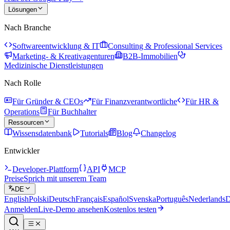
Lösungen
Nach Branche
Softwareentwicklung & IT
Consulting & Professional Services
Marketing- & Kreativagenturen
B2B-Immobilien
Medizinische Dienstleistungen
Nach Rolle
Für Gründer & CEOs
Für Finanzverantwortliche
Für HR &
Operations
Für Buchhalter
Ressourcen
Wissensdatenbank
Tutorials
Blog
Changelog
Entwickler
Developer-Plattform
API
MCP
Preise
Sprich mit unserem Team
DE
English
Polski
Deutsch
Français
Español
Svenska
Português
Nederlands
D
Anmelden
Live-Demo ansehen
Kostenlos testen