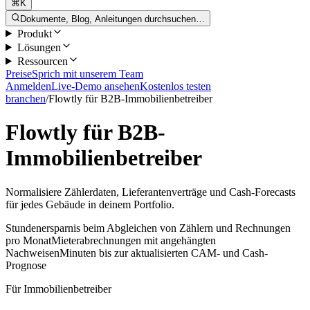
⌘K
Dokumente, Blog, Anleitungen durchsuchen…
Produkt
Lösungen
Ressourcen
Preise
Sprich mit unserem Team
Anmelden
Live-Demo ansehen
Kostenlos testen
branchen
/
Flowtly für B2B-Immobilienbetreiber
Flowtly für B2B-
Immobilienbetreiber
Normalisiere Zählerdaten, Lieferantenverträge und Cash-Forecasts
für jedes Gebäude in deinem Portfolio.
Stundenersparnis beim Abgleichen von Zählern und Rechnungen
pro Monat
Mieterabrechnungen mit angehängten
Nachweisen
Minuten bis zur aktualisierten CAM- und Cash-
Prognose
Für Immobilienbetreiber