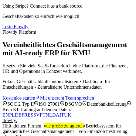
Using Stripe? Connect it as a bank source
Geschäftskosten so einfach wie möglich
Teste Flowtly
Flowtly Plattform
Vereinheitlichtes Geschäftsmanagement
mit AI-ready ERP für KMU
Ersetzen Sie viele SaaS-Tools durch eine Plattform, die Finanzen,
HR und Operations in Echtzeit verbindet.
Fokus: Geschäftsabläufe automatisieren • Dashboard für
Entscheidungen • Zentralisierte Unternehmensdaten
Kostenlos starten
Mit unserem Team sprechen
SOC 2 Typ II
ISO 27001
DSGVO
Datenbankisolierung
Kein KI‑Training auf deinen Daten.
EN
PL
DE
FR
ES
SV
PT
NL
DA
IT
UK
flowtly
.
Hilft kleinen Firmen,
wie große zu agieren
•
Betriebssystem für
ganzheitliches Geschäftsmanagement – von Finanzorchestrierung