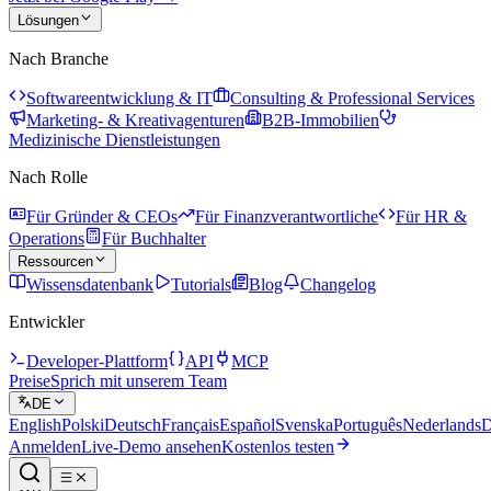
Lösungen
Nach Branche
Softwareentwicklung & IT
Consulting & Professional Services
Marketing- & Kreativagenturen
B2B-Immobilien
Medizinische Dienstleistungen
Nach Rolle
Für Gründer & CEOs
Für Finanzverantwortliche
Für HR &
Operations
Für Buchhalter
Ressourcen
Wissensdatenbank
Tutorials
Blog
Changelog
Entwickler
Developer-Plattform
API
MCP
Preise
Sprich mit unserem Team
DE
English
Polski
Deutsch
Français
Español
Svenska
Português
Nederlands
D
Anmelden
Live-Demo ansehen
Kostenlos testen