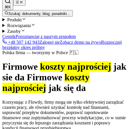
⌘K
Szukaj: dokumenty, blog, poradniki…
Produkt
Rozwiązania
Zasoby
Cennik
Porozmawiaj z naszym zespołem
+48 507 142 943
Zaloguj się
Zobacz demo na żywo
Rozpocznij
bezpłatny okres próbny
Polska firma — tworzymy w Polsce 🇵🇱
Firmowe
koszty najprościej
jak
sie da Firmowe
koszty
najprościej
jak się da
Korzystając z Flowtly, firmy mogą nie tylko efektywniej zarządzać
czasem pracy, ale również uzyskać kontrolę nad finansami,
usprawnić przepływ dokumentów, poprawić raportowanie
finansowe oraz zoptymalizować procesy windykacyjne, co w sumie
przyczynia się do lepszego zarządzania kosztami i poprawy
kondycji finansowej przedsiębiorstwa.