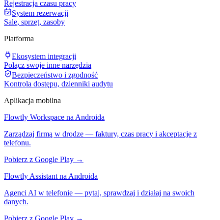
Rejestracja czasu pracy
System rezerwacji
Sale, sprzęt, zasoby
Platforma
Ekosystem integracji
Połącz swoje inne narzędzia
Bezpieczeństwo i zgodność
Kontrola dostępu, dzienniki audytu
Aplikacja mobilna
Flowtly Workspace na Androida
Zarządzaj firmą w drodze — faktury, czas pracy i akceptacje z
telefonu.
Pobierz z Google Play →
Flowtly Assistant na Androida
Agenci AI w telefonie — pytaj, sprawdzaj i działaj na swoich
danych.
Pobierz z Google Play →