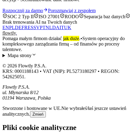
Rozpocznij za darmo
Porozmawiaj z zespołem
SOC 2 Typ II
ISO 27001
RODO
Separacja baz danych
Brak trenowania AI na Twoich danych
EN
PL
DE
FR
ES
SV
PT
NL
DA
IT
UK
flowtly
.
Pomaga małym firmom działać
jak duże
.
•
System operacyjny do
kompleksowego zarządzania firmą – od finansów po procesy
talentowe.
Mapa strony
© 2026 Flowtly P.S.A.
KRS: 0001188143 • VAT (NIP): PL5273180297 • REGON:
542625051.
Flowtly P.S.A.
ul. Młynarska 8/12
01194 Warszawa, Polska
Stworzone i hostowane w UE.
Nie wybrałeś/łaś jeszcze ustawień
analitycznych.
Zmień
Pliki cookie analityczne