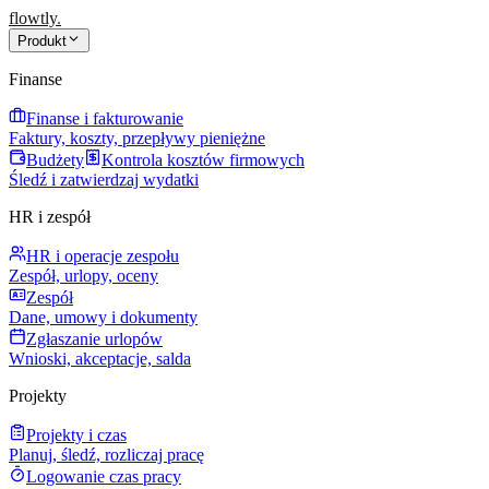
flowtly
.
Produkt
Finanse
Finanse i fakturowanie
Faktury, koszty, przepływy pieniężne
Budżety
Kontrola kosztów firmowych
Śledź i zatwierdzaj wydatki
HR i zespół
HR i operacje zespołu
Zespół, urlopy, oceny
Zespół
Dane, umowy i dokumenty
Zgłaszanie urlopów
Wnioski, akceptacje, salda
Projekty
Projekty i czas
Planuj, śledź, rozliczaj pracę
Logowanie czas pracy