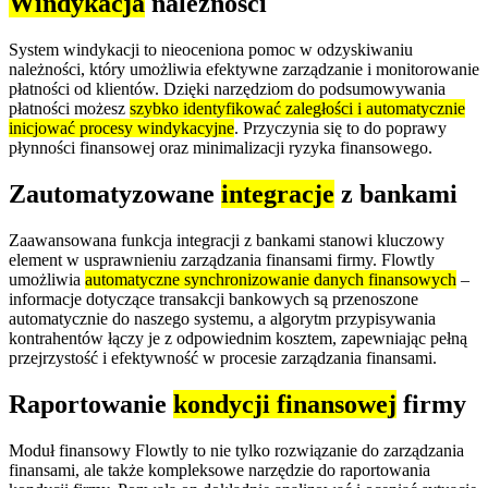
Windykacja
należności
System windykacji to nieoceniona pomoc w odzyskiwaniu
należności, który umożliwia efektywne zarządzanie i monitorowanie
płatności od klientów. Dzięki narzędziom do podsumowywania
płatności możesz
szybko identyfikować zaległości i automatycznie
inicjować procesy windykacyjne
. Przyczynia się to do poprawy
płynności finansowej oraz minimalizacji ryzyka finansowego.
Zautomatyzowane
integracje
z bankami
Zaawansowana funkcja integracji z bankami stanowi kluczowy
element w usprawnieniu zarządzania finansami firmy. Flowtly
umożliwia
automatyczne synchronizowanie danych finansowych
–
informacje dotyczące transakcji bankowych są przenoszone
automatycznie do naszego systemu, a algorytm przypisywania
kontrahentów łączy je z odpowiednim kosztem, zapewniając pełną
przejrzystość i efektywność w procesie zarządzania finansami.
Raportowanie
kondycji finansowej
firmy
Moduł finansowy Flowtly to nie tylko rozwiązanie do zarządzania
finansami, ale także kompleksowe narzędzie do raportowania