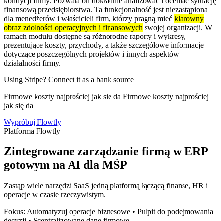
kondycji firmy. Pozwala on dokładnie analizować i oceniać sytuację
finansową przedsiębiorstwa. Ta funkcjonalność jest niezastąpiona
dla menedżerów i właścicieli firm, którzy pragną mieć
klarowny
obraz zdolności operacyjnych i finansowych
swojej organizacji. W
ramach modułu dostępne są różnorodne raporty i wykresy,
prezentujące koszty, przychody, a także szczegółowe informacje
dotyczące poszczególnych projektów i innych aspektów
działalności firmy.
Using Stripe? Connect it as a bank source
Firmowe koszty najprościej jak sie da Firmowe koszty najprościej
jak się da
Wypróbuj Flowtly
Platforma Flowtly
Zintegrowane zarządzanie firmą w ERP
gotowym na AI dla MŚP
Zastąp wiele narzędzi SaaS jedną platformą łączącą finanse, HR i
operacje w czasie rzeczywistym.
Fokus: Automatyzuj operacje biznesowe • Pulpit do podejmowania
decyzji • Scentralizowane dane firmowe