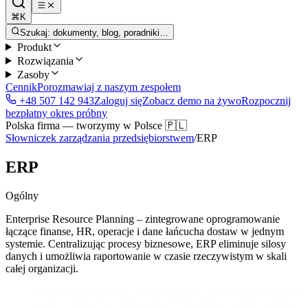
⌘K
Szukaj: dokumenty, blog, poradniki…
Produkt
Rozwiązania
Zasoby
Cennik
Porozmawiaj z naszym zespołem
+48 507 142 943
Zaloguj się
Zobacz demo na żywo
Rozpocznij
bezpłatny okres próbny
Polska firma — tworzymy w Polsce 🇵🇱
Słowniczek zarządzania przedsiębiorstwem
/
ERP
ERP
Ogólny
Enterprise Resource Planning – zintegrowane oprogramowanie
łączące finanse, HR, operacje i dane łańcucha dostaw w jednym
systemie. Centralizując procesy biznesowe, ERP eliminuje silosy
danych i umożliwia raportowanie w czasie rzeczywistym w skali
całej organizacji.