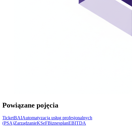
Powiązane pojęcia
TicketBAI
Automatyzacja usług profesjonalnych
(PSA)
Zarządzanie
KSeF
Biznesplan
EBITDA