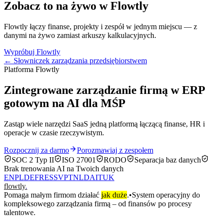
Zobacz to na żywo w Flowtly
Flowtly łączy finanse, projekty i zespół w jednym miejscu — z
danymi na żywo zamiast arkuszy kalkulacyjnych.
Wypróbuj Flowtly
← Słowniczek zarządzania przedsiębiorstwem
Platforma Flowtly
Zintegrowane zarządzanie firmą w ERP
gotowym na AI dla MŚP
Zastąp wiele narzędzi SaaS jedną platformą łączącą finanse, HR i
operacje w czasie rzeczywistym.
Rozpocznij za darmo
Porozmawiaj z zespołem
SOC 2 Typ II
ISO 27001
RODO
Separacja baz danych
Brak trenowania AI na Twoich danych
EN
PL
DE
FR
ES
SV
PT
NL
DA
IT
UK
flowtly
.
Pomaga małym firmom działać
jak duże
.
•
System operacyjny do
kompleksowego zarządzania firmą – od finansów po procesy
talentowe.