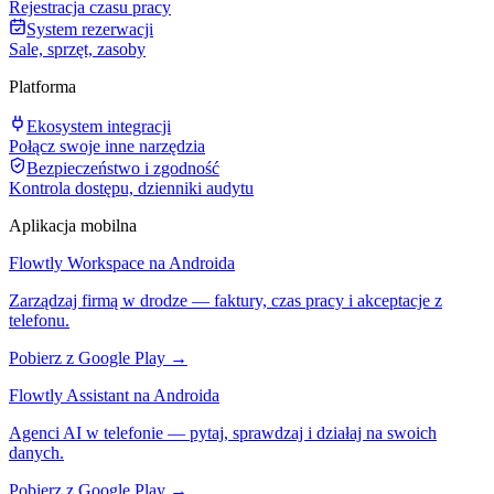
Rejestracja czasu pracy
System rezerwacji
Sale, sprzęt, zasoby
Platforma
Ekosystem integracji
Połącz swoje inne narzędzia
Bezpieczeństwo i zgodność
Kontrola dostępu, dzienniki audytu
Aplikacja mobilna
Flowtly Workspace na Androida
Zarządzaj firmą w drodze — faktury, czas pracy i akceptacje z
telefonu.
Pobierz z Google Play →
Flowtly Assistant na Androida
Agenci AI w telefonie — pytaj, sprawdzaj i działaj na swoich
danych.
Pobierz z Google Play →