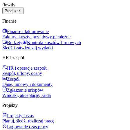
flowtly
.
Produkt
Finanse
Finanse i fakturowanie
Faktury, koszty, przepływy pieniężne
Budżety
Kontrola kosztów firmowych
Śledź i zatwierdzaj wydatki
HR i zespół
HR i operacje zespołu
Zespół, urlopy, oceny
Zespół
Dane, umowy i dokumenty
Zgłaszanie urlopów
Wnioski, akceptacje, salda
Projekty
Projekty i czas
Planuj, śledź, rozliczaj pracę
Logowanie czas pracy