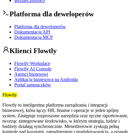
Bezpieczeństwo
Platforma dla deweloperów
Platforma dla deweloperów
Dokumentacja API
Dokumentacja MCP
Klienci Flowtly
Flowtly Workplace
Flowtly AI Console
Agenci biznesowi
Aplikacja biznesowa na Androida
Portal samouczków
Flowtly
Flowtly to inteligentna platforma zarządzania i integracji
biznesowej, która łączy HR, finanse i operacje w jeden spójny
system. Zastępuje rozproszone narzędzia oraz ręczne raportowanie,
tworząc zintegrowane środowisko, w którym strategia, ludzie i
budżety działają synchronicznie. Menedżerowie zyskują pełną
kontrolę nad kosztami, zatrudnieniem i produktywnością, a zespoły