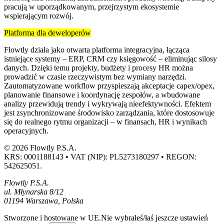
pracują w uporządkowanym, przejrzystym ekosystemie
wspierającym rozwój.
Platforma dla deweloperów
Flowtly działa jako otwarta platforma integracyjna, łącząca
istniejące systemy – ERP, CRM czy księgowość – eliminując silosy
danych. Dzięki temu projekty, budżety i procesy HR można
prowadzić w czasie rzeczywistym bez wymiany narzędzi.
Zautomatyzowane workflow przyspieszają akceptacje capex/opex,
planowanie finansowe i koordynację zespołów, a wbudowane
analizy przewidują trendy i wykrywają nieefektywności. Efektem
jest zsynchronizowane środowisko zarządzania, które dostosowuje
się do realnego rytmu organizacji – w finansach, HR i wynikach
operacyjnych.
© 2026 Flowtly P.S.A.
KRS: 0001188143 • VAT (NIP): PL5273180297 • REGON:
542625051.
Flowtly P.S.A.
ul. Młynarska 8/12
01194 Warszawa, Polska
Stworzone i hostowane w UE.
Nie wybrałeś/łaś jeszcze ustawień