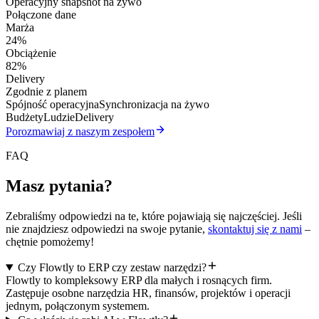
Operacyjny snapshot na żywo
Połączone dane
Marża
24%
Obciążenie
82%
Delivery
Zgodnie z planem
Spójność operacyjna
Synchronizacja na żywo
Budżety
Ludzie
Delivery
Porozmawiaj z naszym zespołem
FAQ
Masz pytania?
Zebraliśmy odpowiedzi na te, które pojawiają się najczęściej. Jeśli
nie znajdziesz odpowiedzi na swoje pytanie,
skontaktuj się z nami
–
chętnie pomożemy!
Czy Flowtly to ERP czy zestaw narzędzi?
Flowtly to kompleksowy ERP dla małych i rosnących firm.
Zastępuje osobne narzędzia HR, finansów, projektów i operacji
jednym, połączonym systemem.