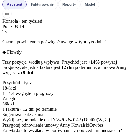
Asystent
Fakturowanie
Raporty
Model
Konsola · ten tydzień
Pon · 09:14
Ty
Czemu powinienem poświęcić uwagę w tym tygodniu?
◆
Flowtly
Trzy pozycje, według wpływu. Przychód jest
+14%
powyżej
prognozy, ale jedna faktura jest
12 dni
po terminie, a umowa Anny
wygasa za
9 dni
.
Przychód · tydz.
184
k zł
↑ 14% względem prognozy
Zaległe
36
k zł
1 faktura · 12 dni po terminie
Sugerowane działania
Wyślij przypomnienie dla INV-2026-0142 (€8,400)
Wyślij
Przygotuj odnowienie umowy Anny Kowalski
Otwórz
Zapytaj
Jak to wygląda w porównaniu z poprzednim miesiącem?