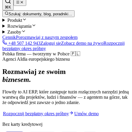
⌘K
Szukaj: dokumenty, blog, poradniki…
Produkt
Rozwiązania
Zasoby
Cennik
Porozmawiaj z naszym zespołem
+48 507 142 943
Zaloguj się
Zobacz demo na żywo
Rozpocznij
bezpłatny okres próbny
Polska firma — tworzymy w Polsce 🇵🇱
Agenci AI
dla europejskiego biznesu
Rozmawiaj ze swoim
biznesem.
Flowtly to AI ERP, które zastępuje tuzin rozłącznych narzędzi jedną
warstwą dla projektów, ludzi i finansów — z agentem na górze, tak
że odpowiedź jest zawsze o jedno zdanie.
Rozpocznij bezpłatny okres próbny
Umów demo
Bez karty kredytowej