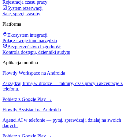
Rejestracja czasu pracy
System rezerwacji
Sale, sprzęt, zasoby
Platforma
Ekosystem integracji
Połącz swoje inne narzędzia
Bezpieczeństwo i zgodność
Kontrola dostępu, dzienniki audytu
Aplikacja mobilna
Flowtly Workspace na Androida
Zarządzaj firmą w drodze — faktury, czas pracy i akceptacje z
telefonu.
Pobierz z Google Play →
Flowtly Assistant na Androida
Agenci AI w telefonie — pytaj, sprawdzaj i działaj na swoich
danych.
Pobierz z Google Play →