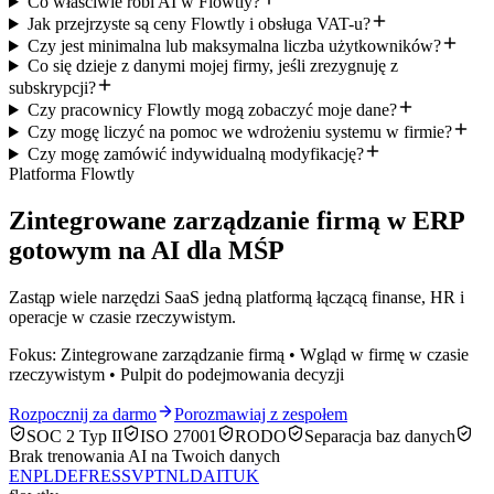
Co właściwie robi AI w Flowtly?
Jak przejrzyste są ceny Flowtly i obsługa VAT-u?
Czy jest minimalna lub maksymalna liczba użytkowników?
Co się dzieje z danymi mojej firmy, jeśli zrezygnuję z
subskrypcji?
Czy pracownicy Flowtly mogą zobaczyć moje dane?
Czy mogę liczyć na pomoc we wdrożeniu systemu w firmie?
Czy mogę zamówić indywidualną modyfikację?
Platforma Flowtly
Zintegrowane zarządzanie firmą w ERP
gotowym na AI dla MŚP
Zastąp wiele narzędzi SaaS jedną platformą łączącą finanse, HR i
operacje w czasie rzeczywistym.
Fokus: Zintegrowane zarządzanie firmą • Wgląd w firmę w czasie
rzeczywistym • Pulpit do podejmowania decyzji
Rozpocznij za darmo
Porozmawiaj z zespołem
SOC 2 Typ II
ISO 27001
RODO
Separacja baz danych
Brak trenowania AI na Twoich danych
EN
PL
DE
FR
ES
SV
PT
NL
DA
IT
UK