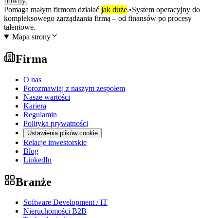
flowtly
.
Pomaga małym firmom działać
jak duże
.
•
System operacyjny do
kompleksowego zarządzania firmą – od finansów po procesy
talentowe.
Mapa strony
Firma
O nas
Porozmawiaj z naszym zespołem
Nasze wartości
Kariera
Regulamin
Polityka prywatności
Ustawienia plików cookie
Relacje inwestorskie
Blog
LinkedIn
Branże
Software Development / IT
Nieruchomości B2B