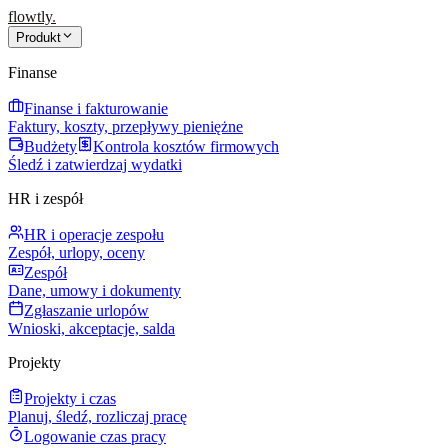
flowtly
.
Produkt
Finanse
Finanse i fakturowanie
Faktury, koszty, przepływy pieniężne
Budżety
Kontrola kosztów firmowych
Śledź i zatwierdzaj wydatki
HR i zespół
HR i operacje zespołu
Zespół, urlopy, oceny
Zespół
Dane, umowy i dokumenty
Zgłaszanie urlopów
Wnioski, akceptacje, salda
Projekty
Projekty i czas
Planuj, śledź, rozliczaj pracę
Logowanie czas pracy