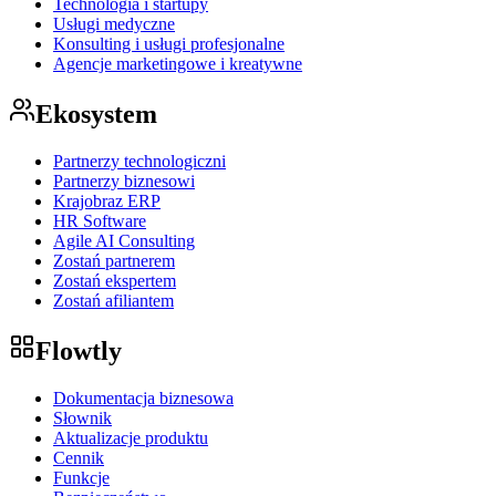
Technologia i startupy
Usługi medyczne
Konsulting i usługi profesjonalne
Agencje marketingowe i kreatywne
Ekosystem
Partnerzy technologiczni
Partnerzy biznesowi
Krajobraz ERP
HR Software
Agile AI Consulting
Zostań partnerem
Zostań ekspertem
Zostań afiliantem
Flowtly
Dokumentacja biznesowa
Słownik
Aktualizacje produktu
Cennik
Funkcje