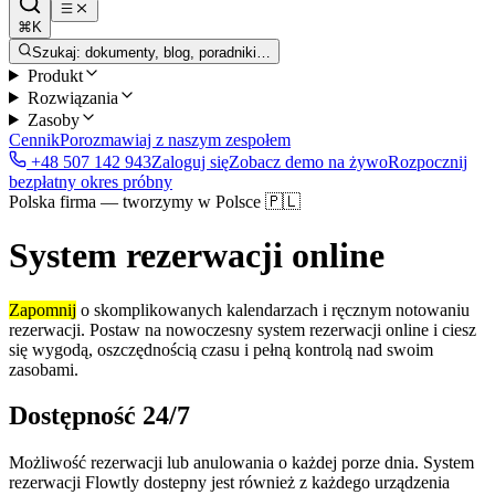
⌘K
Szukaj: dokumenty, blog, poradniki…
Produkt
Rozwiązania
Zasoby
Cennik
Porozmawiaj z naszym zespołem
+48 507 142 943
Zaloguj się
Zobacz demo na żywo
Rozpocznij
bezpłatny okres próbny
Polska firma — tworzymy w Polsce 🇵🇱
System rezerwacji online
Zapomnij
o skomplikowanych kalendarzach i ręcznym notowaniu
rezerwacji. Postaw na nowoczesny system rezerwacji online i ciesz
się wygodą, oszczędnością czasu i pełną kontrolą nad swoim
zasobami.
Dostępność 24/7
Możliwość rezerwacji lub anulowania o każdej porze dnia. System
rezerwacji Flowtly dostepny jest również z każdego urządzenia