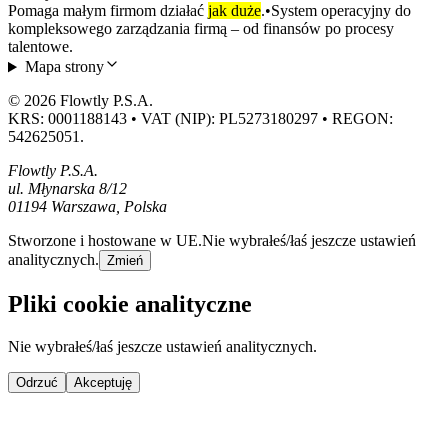
Pomaga małym firmom działać
jak duże
.
•
System operacyjny do
kompleksowego zarządzania firmą – od finansów po procesy
talentowe.
Mapa strony
© 2026 Flowtly P.S.A.
KRS: 0001188143 • VAT (NIP): PL5273180297 • REGON:
542625051.
Flowtly P.S.A.
ul. Młynarska 8/12
01194 Warszawa, Polska
Stworzone i hostowane w UE.
Nie wybrałeś/łaś jeszcze ustawień
analitycznych.
Zmień
Pliki cookie analityczne
Nie wybrałeś/łaś jeszcze ustawień analitycznych.
Odrzuć
Akceptuję