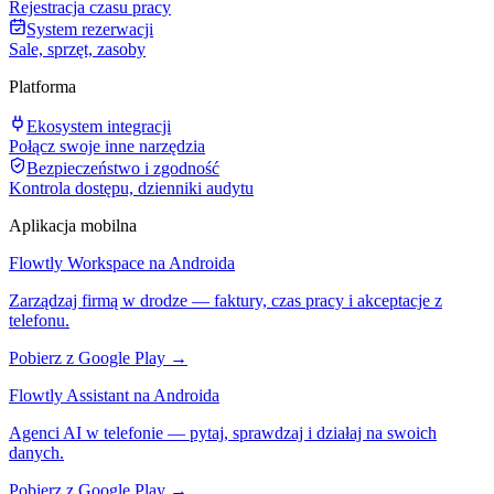
Rejestracja czasu pracy
System rezerwacji
Sale, sprzęt, zasoby
Platforma
Ekosystem integracji
Połącz swoje inne narzędzia
Bezpieczeństwo i zgodność
Kontrola dostępu, dzienniki audytu
Aplikacja mobilna
Flowtly Workspace na Androida
Zarządzaj firmą w drodze — faktury, czas pracy i akceptacje z
telefonu.
Pobierz z Google Play →
Flowtly Assistant na Androida
Agenci AI w telefonie — pytaj, sprawdzaj i działaj na swoich
danych.
Pobierz z Google Play →