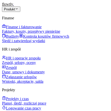
flowtly
.
Produkt
Finanse
Finanse i fakturowanie
Faktury, koszty, przepływy pieniężne
Budżety
Kontrola kosztów firmowych
Śledź i zatwierdzaj wydatki
HR i zespół
HR i operacje zespołu
Zespół, urlopy, oceny
Zespół
Dane, umowy i dokumenty
Zgłaszanie urlopów
Wnioski, akceptacje, salda
Projekty
Projekty i czas
Planuj, śledź, rozliczaj pracę
Logowanie czas pracy