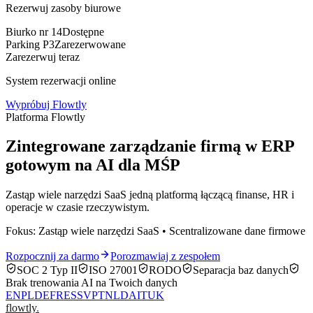
Rezerwuj zasoby biurowe
Biurko nr 14
Dostępne
Parking P3
Zarezerwowane
Zarezerwuj teraz
System rezerwacji online
Wypróbuj Flowtly
Platforma Flowtly
Zintegrowane zarządzanie firmą w ERP
gotowym na AI dla MŚP
Zastąp wiele narzędzi SaaS jedną platformą łączącą finanse, HR i
operacje w czasie rzeczywistym.
Fokus: Zastąp wiele narzędzi SaaS • Scentralizowane dane firmowe
Rozpocznij za darmo
Porozmawiaj z zespołem
SOC 2 Typ II
ISO 27001
RODO
Separacja baz danych
Brak trenowania AI na Twoich danych
EN
PL
DE
FR
ES
SV
PT
NL
DA
IT
UK
flowtly
.