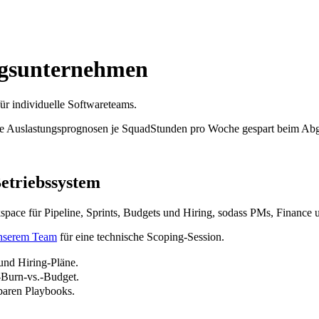
ngsunternehmen
ür individuelle Softwareteams.
e Auslastungsprognosen je Squad
Stunden pro Woche gespart beim Ab
Betriebssystem
kspace für Pipeline, Sprints, Budgets und Hiring, sodass PMs, Finance
unserem Team
für eine technische Scoping-Session.
und Hiring-Pläne.
-Burn-vs.-Budget.
baren Playbooks.