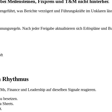
ei Meilensteinen, Fixpreis und T&M nicht hinterher.
geführt, was Berichte verzögert und Führungskräfte im Unklaren läss
nungsregeln. Nach jeder Freigabe aktualisieren sich Erlöspläne und B
ft
em Rhythmus
PMs, Finance und Leadership auf dieselben Signale reagieren.
u besetzen.
a Sheets.
t.