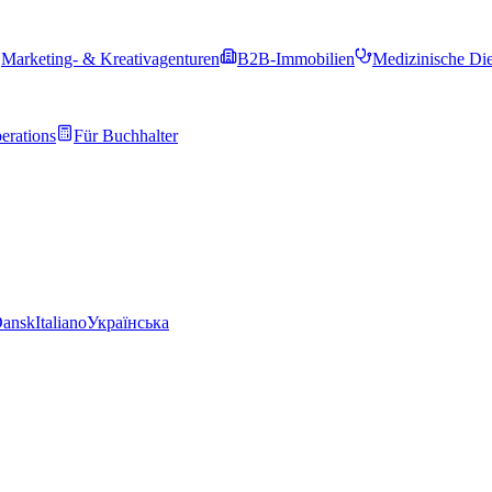
Marketing- & Kreativagenturen
B2B-Immobilien
Medizinische Die
erations
Für Buchhalter
ansk
Italiano
Українська