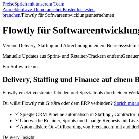
Preise
Sprich mit unserem Team
Anmelden
Live-Demo ansehen
Kostenlos testen
branchen
/
Flowtly für Softwareentwicklungsunternehmen
Flowtly für Softwareentwicklu
Vereine Delivery, Staffing und Abrechnung in einem Betriebssystem f
Manuelle Updates aus Sprint- und Retainer-Trackern entfernt
Genauer
Für Softwareteams
Delivery, Staffing und Finance auf einem 
Flowtly ersetzt verstreute Tabellen und Spezialtools durch einen Wor
Du willst Flowtly mit Git/Jira oder dem ERP verbinden?
Sprich mit 
Spiegle CRM-Pipeline automatisch in Staffing-, Contractor- 
Überwache Retainer, Sprints und Change Requests mit Live
Automatisiere On-/Offboarding von Freelancern mit auditier
Delivery-Insight