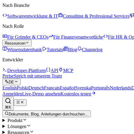
Nach Branche
Softwareentwicklung & IT
Consulting & Professional Services
Nach Rolle
Für Gründer & CEOs
Für Finanzverantwortliche
Für HR & Op
Ressourcen
Wissensdatenbank
Tutorials
Blog
Changelog
Entwickler
Developer-Plattform
API
MCP
Preise
Sprich mit unserem Team
DE
English
Polski
Deutsch
Français
Español
Svenska
Português
Nederlands
D
Anmelden
Live-Demo ansehen
Kostenlos testen
⌘K
Dokumente, Blog, Anleitungen durchsuchen…
Produkt
Lösungen
Ressourcen