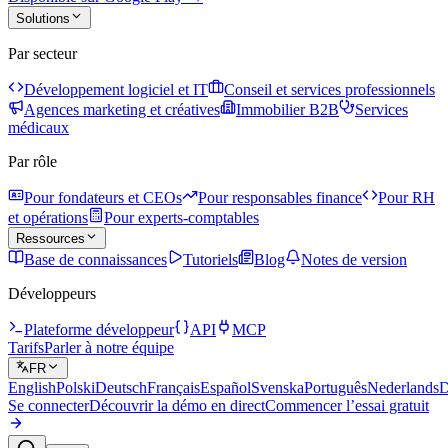
Solutions
Par secteur
Développement logiciel et IT
Conseil et services professionnels
Agences marketing et créatives
Immobilier B2B
Services
médicaux
Par rôle
Pour fondateurs et CEOs
Pour responsables finance
Pour RH
et opérations
Pour experts-comptables
Ressources
Base de connaissances
Tutoriels
Blog
Notes de version
Développeurs
Plateforme développeur
API
MCP
Tarifs
Parler à notre équipe
FR
English
Polski
Deutsch
Français
Español
Svenska
Português
Nederlands
D
Se connecter
Découvrir la démo en direct
Commencer l’essai gratuit