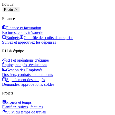
flowtly
.
Produit
Finance
Finance et facturation
Factures, coûts, trésorerie
Budgets
Contrôle des coûts d'entreprise
Suivez et approuvez les dépenses
RH & équipe
RH et opérations d’équipe
Équipe, congés, évaluations
Gestion des Employés
Dossiers, contrats et documents
Signalement des congés
Demandes, approbations, soldes
Projets
Projets et temps
Planifiez, suivez, facturez
Suivi du temps de travail