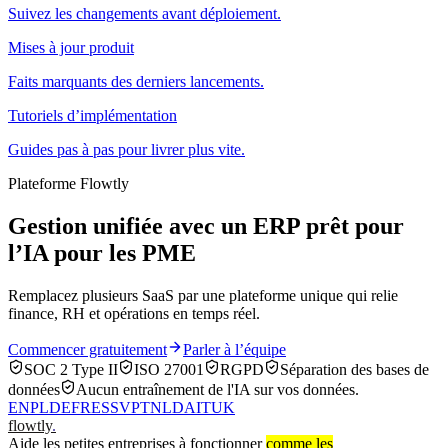
Suivez les changements avant déploiement.
Mises à jour produit
Faits marquants des derniers lancements.
Tutoriels d’implémentation
Guides pas à pas pour livrer plus vite.
Plateforme Flowtly
Gestion unifiée avec un ERP prêt pour
l’IA pour les PME
Remplacez plusieurs SaaS par une plateforme unique qui relie
finance, RH et opérations en temps réel.
Commencer gratuitement
Parler à l’équipe
SOC 2 Type II
ISO 27001
RGPD
Séparation des bases de
données
Aucun entraînement de l'IA sur vos données.
EN
PL
DE
FR
ES
SV
PT
NL
DA
IT
UK
flowtly
.
Aide les petites entreprises à fonctionner
comme les