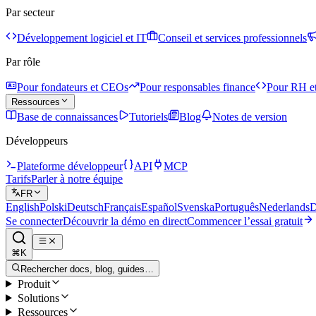
Par secteur
Développement logiciel et IT
Conseil et services professionnels
Par rôle
Pour fondateurs et CEOs
Pour responsables finance
Pour RH et
Ressources
Base de connaissances
Tutoriels
Blog
Notes de version
Développeurs
Plateforme développeur
API
MCP
Tarifs
Parler à notre équipe
FR
English
Polski
Deutsch
Français
Español
Svenska
Português
Nederlands
D
Se connecter
Découvrir la démo en direct
Commencer l’essai gratuit
⌘K
Rechercher docs, blog, guides…
Produit
Solutions
Ressources