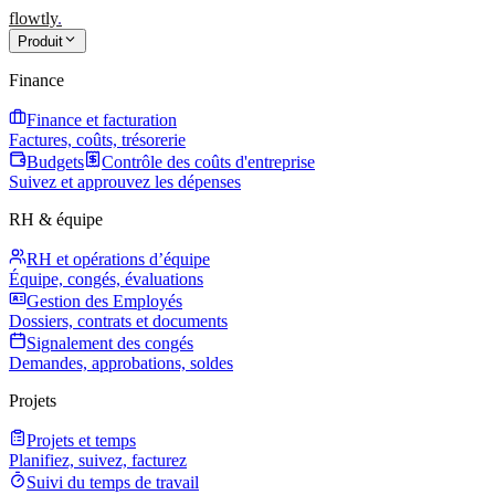
flowtly
.
Produit
Finance
Finance et facturation
Factures, coûts, trésorerie
Budgets
Contrôle des coûts d'entreprise
Suivez et approuvez les dépenses
RH & équipe
RH et opérations d’équipe
Équipe, congés, évaluations
Gestion des Employés
Dossiers, contrats et documents
Signalement des congés
Demandes, approbations, soldes
Projets
Projets et temps
Planifiez, suivez, facturez
Suivi du temps de travail