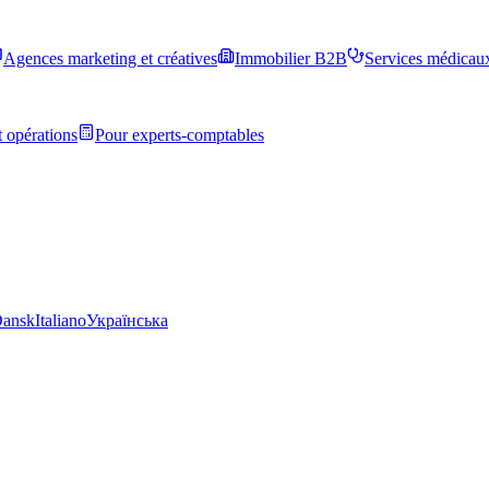
Agences marketing et créatives
Immobilier B2B
Services médicau
 opérations
Pour experts-comptables
ansk
Italiano
Українська