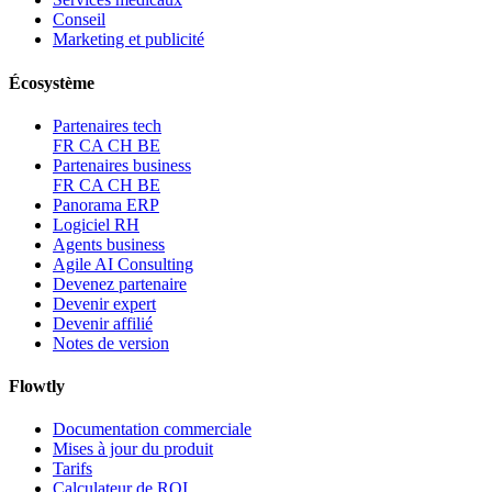
Conseil
Marketing et publicité
Écosystème
Partenaires tech
FR
CA
CH
BE
Partenaires business
FR
CA
CH
BE
Panorama ERP
Logiciel RH
Agents business
Agile AI Consulting
Devenez partenaire
Devenir expert
Devenir affilié
Notes de version
Flowtly
Documentation commerciale
Mises à jour du produit
Tarifs
Calculateur de ROI