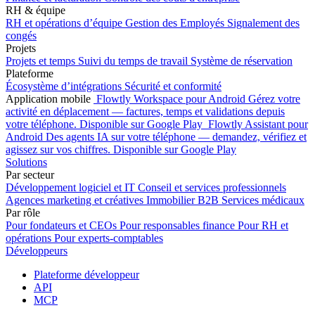
RH & équipe
RH et opérations d’équipe
Gestion des Employés
Signalement des
congés
Projets
Projets et temps
Suivi du temps de travail
Système de réservation
Plateforme
Écosystème d’intégrations
Sécurité et conformité
Application mobile
Flowtly Workspace pour Android
Gérez votre
activité en déplacement — factures, temps et validations depuis
votre téléphone.
Disponible sur Google Play
Flowtly Assistant pour
Android
Des agents IA sur votre téléphone — demandez, vérifiez et
agissez sur vos chiffres.
Disponible sur Google Play
Solutions
Par secteur
Développement logiciel et IT
Conseil et services professionnels
Agences marketing et créatives
Immobilier B2B
Services médicaux
Par rôle
Pour fondateurs et CEOs
Pour responsables finance
Pour RH et
opérations
Pour experts-comptables
Développeurs
Plateforme développeur
API
MCP