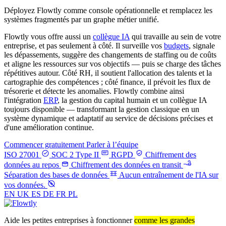
Déployez Flowtly comme console opérationnelle et remplacez les
systèmes fragmentés par un graphe métier unifié.
Flowtly vous offre aussi un
collègue IA
qui travaille au sein de votre
entreprise, et pas seulement à côté. Il surveille vos
budgets
, signale
les dépassements, suggère des changements de staffing ou de coûts
et aligne les ressources sur vos objectifs — puis se charge des tâches
répétitives autour. Côté RH, il soutient l'allocation des talents et la
cartographie des compétences ; côté finance, il prévoit les flux de
trésorerie et détecte les anomalies. Flowtly combine ainsi
l'intégration
ERP
, la gestion du capital humain et un collègue IA
toujours disponible — transformant la gestion classique en un
système dynamique et adaptatif au service de décisions précises et
d'une amélioration continue.
Commencer gratuitement
Parler à l’équipe
ISO 27001
SOC 2 Type II
RGPD
Chiffrement des
données au repos
Chiffrement des données en transit
Séparation des bases de données
Aucun entraînement de l'IA sur
vos données.
EN
UK
ES
DE
FR
PL
Aide les petites entreprises à fonctionner
comme les grandes