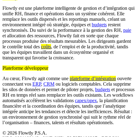
Flowtly est une plateforme intelligente de gestion et d’intégration qui
unifie RH, finance et opérations dans un système cohérent. Elle
remplace les outils dispersés et les reportings manuels, créant un
environnement intégré où stratégie, équipes et
budgets
restent
synchronisés. Du suivi de la performance à la gestion des RH,
paie
et allocation des ressources, Flowtly fait en sorte que chaque
processus produise des résultats mesurables. Les dirigeants gardent
le contrôle total des
coûts
, de l’emploi et de la productivité, tandis
que les équipes travaillent dans un écosystème organisé et
transparent qui favorise la croissance.
Plateforme développeur
Au cœur, Flowtly agit comme une
plateforme d’intégration
ouverte
connectant vos
ERP
,
CRM
ou logiciels comptables. Cela supprime
les silos de données et permet de piloter projets,
budgets
et processus
RH en temps réel sans remplacer les outils existants. Les workflows
automatisés accélèrent les validations
capex/opex
, la planification
financière et la coordination des équipes, tandis que l’analytique
intégrée anticipe les tendances et détecte les inefficiences. Résultat :
un environnement de gestion synchronisé qui suit le rythme réel de
l’organisation – finances, talents et résultats opérationnels.
© 2026 Flowtly P.S.A.