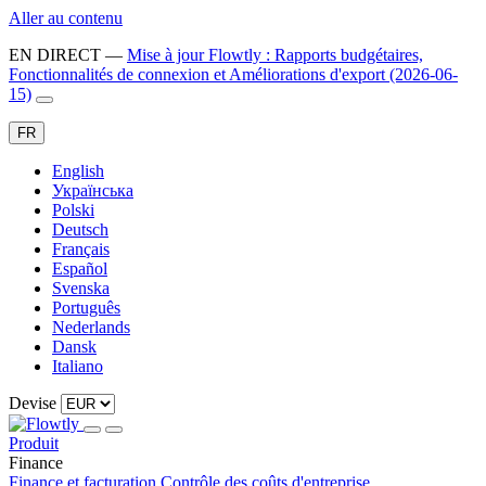
Aller au contenu
EN DIRECT
—
Mise à jour Flowtly : Rapports budgétaires,
Fonctionnalités de connexion et Améliorations d'export (2026-06-
15)
FR
English
Українська
Polski
Deutsch
Français
Español
Svenska
Português
Nederlands
Dansk
Italiano
Devise
Produit
Finance
Finance et facturation
Contrôle des coûts d'entreprise