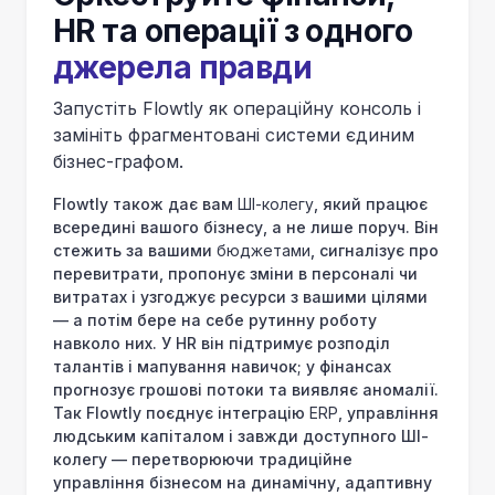
HR та операції з одного
джерела правди
Запустіть Flowtly як операційну консоль і
замініть фрагментовані системи єдиним
бізнес-графом.
Flowtly також дає вам
ШІ-колегу
, який працює
всередині вашого бізнесу, а не лише поруч. Він
стежить за вашими
бюджетами
, сигналізує про
перевитрати, пропонує зміни в персоналі чи
витратах і узгоджує ресурси з вашими цілями
— а потім бере на себе рутинну роботу
навколо них. У HR він підтримує розподіл
талантів і мапування навичок; у фінансах
прогнозує грошові потоки та виявляє аномалії.
Так Flowtly поєднує інтеграцію
ERP
, управління
людським капіталом і завжди доступного ШІ-
колегу — перетворюючи традиційне
управління бізнесом на динамічну, адаптивну