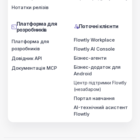
Нотатки релізів
Платформа для
Поточні клієнти
розробників
Flowtly Workplace
Платформа для
розробників
Flowtly AI Console
Бізнес-агенти
Довідник API
Бізнес-додаток для
Документація MCP
Android
Центр підтримки Flowtly
(незабаром)
Портал навчання
AI-технічний асистент
Flowtly