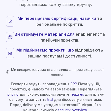
переглядаємо кожну заявку вручну.
Ми перевіряємо сертифікації, навички
та
регіональне покриття.
Ви отримуєте матеріали для
enablement та
плейбуки проєктів.
Ми підбираємо проєкти, що
відповідають
вашим послугам і доступності.
Ми використовуємо ці дані лише для розгляду вашої
заявки.
Експерти ведуть впровадження
ERP
Flowtly у HR,
проєктах, фінансах та автоматизації. Перегляньте
pricing
для скопу, використовуйте
features
для плану
delivery та запустіть
trial
для discovery з клієнтами.
Перед delivery ми узгодимо інтеграції, міграції та
контролі ризиків у
security overview
.