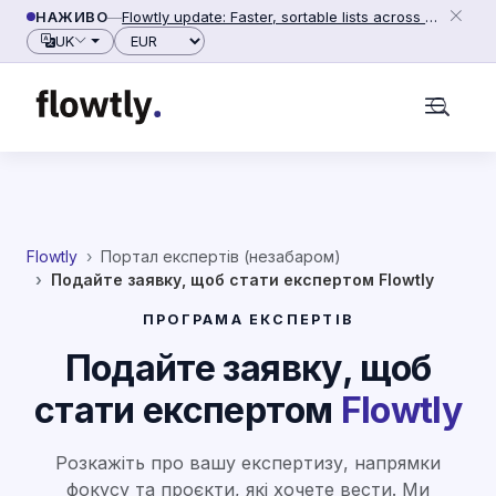
Перейти до вмісту
НАЖИВО
—
Flowtly update: Faster, sortable lists across people, counterparties and settings (2026-06-28)
Валюта
UK
Flowtly
Портал експертів (незабаром)
Подайте заявку, щоб стати експертом Flowtly
ПРОГРАМА ЕКСПЕРТІВ
Подайте заявку, щоб
стати експертом
Flowtly
Розкажіть про вашу експертизу, напрямки
фокусу та проєкти, які хочете вести. Ми