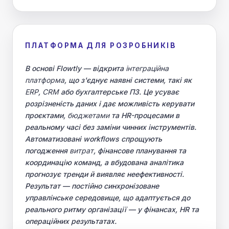
ПЛАТФОРМА ДЛЯ РОЗРОБНИКІВ
В основі Flowtly — відкрита
інтеграційна
платформа
, що з'єднує наявні системи, такі як
ERP
,
CRM
або бухгалтерське ПЗ. Це усуває
розрізненість даних і дає можливість керувати
проєктами,
бюджетами
та HR-процесами в
реальному часі без заміни чинних інструментів.
Автоматизовані workflows спрощують
погодження
витрат
, фінансове планування та
координацію команд, а вбудована аналітика
прогнозує тренди й виявляє неефективності.
Результат — постійно синхронізоване
управлінське середовище, що адаптується до
реального ритму організації — у фінансах, HR та
операційних результатах.