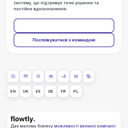
систему, що підтримує точні рішення та
постійне вдосконалення.
Почати безплатно
Поспілкуватися з командою
ISO 27001
SOC 2 Type II
GDPR
Шифрування даних у сховищі
Шифрування даних під час
Ізоляція даних
Без навчання AI
EN
UK
ES
DE
FR
PL
Дає малому бізнесу
можливості великої компанії
.