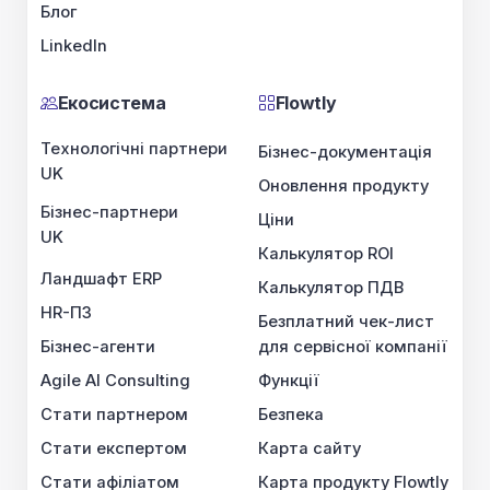
Блог
LinkedIn
Екосистема
Flowtly
Технологічні партнери
Бізнес-документація
UK
Оновлення продукту
Бізнес-партнери
Ціни
UK
Калькулятор ROI
Ландшафт ERP
Калькулятор ПДВ
HR-ПЗ
Безплатний чек-лист
Бізнес-агенти
для сервісної компанії
Agile AI Consulting
Функції
Стати партнером
Безпека
Стати експертом
Карта сайту
Стати афіліатом
Карта продукту Flowtly