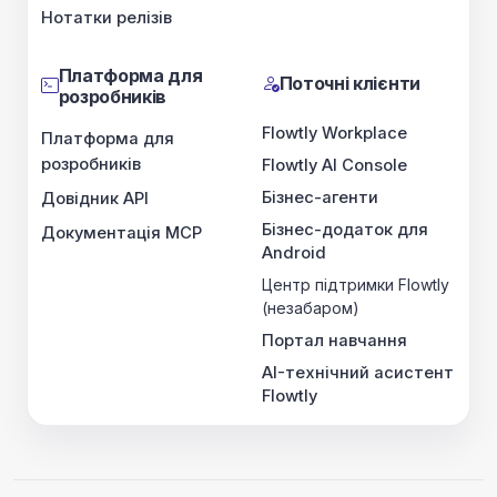
Нотатки релізів
Платформа для
Поточні клієнти
розробників
Flowtly Workplace
Платформа для
розробників
Flowtly AI Console
Бізнес-агенти
Довідник API
Бізнес-додаток для
Документація MCP
Android
Центр підтримки Flowtly
(незабаром)
Портал навчання
AI-технічний асистент
Flowtly