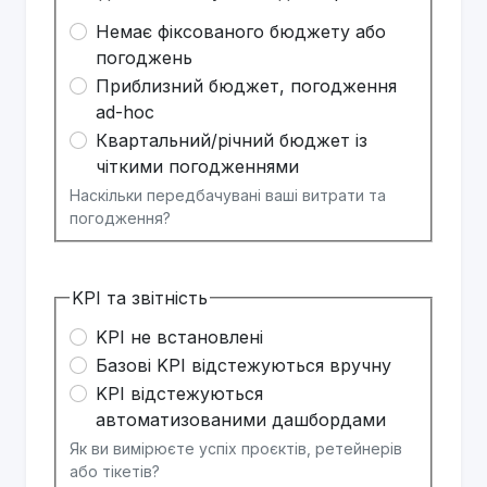
Немає фіксованого бюджету або
погоджень
Приблизний бюджет, погодження
ad-hoc
Квартальний/річний бюджет із
чіткими погодженнями
Наскільки передбачувані ваші витрати та
погодження?
KPI та звітність
KPI не встановлені
Базові KPI відстежуються вручну
KPI відстежуються
автоматизованими дашбордами
Як ви вимірюєте успіх проєктів, ретейнерів
або тікетів?