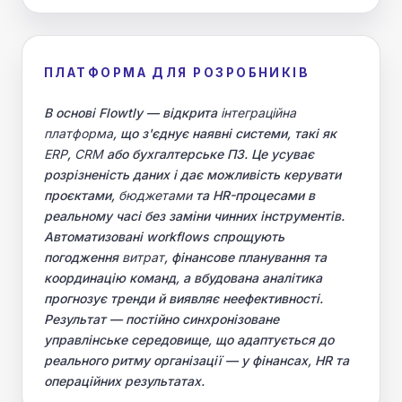
ПЛАТФОРМА ДЛЯ РОЗРОБНИКІВ
В основі Flowtly — відкрита
інтеграційна
платформа
, що з'єднує наявні системи, такі як
ERP
,
CRM
або бухгалтерське ПЗ. Це усуває
розрізненість даних і дає можливість керувати
проєктами,
бюджетами
та HR-процесами в
реальному часі без заміни чинних інструментів.
Автоматизовані workflows спрощують
погодження
витрат
, фінансове планування та
координацію команд, а вбудована аналітика
прогнозує тренди й виявляє неефективності.
Результат — постійно синхронізоване
управлінське середовище, що адаптується до
реального ритму організації — у фінансах, HR та
операційних результатах.