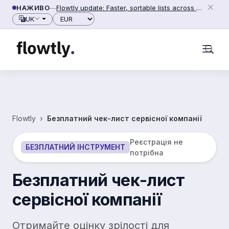
Перейти до вмісту
НАЖИВО
—
Flowtly update: Faster, sortable lists across people, counterparties and settings (2026-06-28)
Валюта
UK
Flowtly
Безплатний чек-лист сервісної компанії
Реєстрація не
БЕЗПЛАТНИЙ ІНСТРУМЕНТ
потрібна
Безплатний чек-лист
сервісної компанії
Отримайте оцінку зрілості для