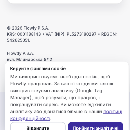
© 2026 Flowly P.S.A.
KRS: 0001188143 • VAT (NIP): PL5273180297 • REGON:
542625051.
Flowtly P.S.A.
вул. Млинарська 8/12
01194 Варшава, Польща
Керуйте файлами cookie
Зроблено та розміщено в ЄС.
Ви ще не налаштували
Ми використовуємо необхідні cookie, щоб
аналітичні cookie.
Змінити
Flowtly працював. За вашої згоди ми також
Want to view Flowtly in English?
використовуємо аналітику (Google Tag
Your browser prefers English. Switch to that
Manager), щоб розуміти, що працює, і
version instead of Українська?
покращувати сервіс. Ви можете відхилити
аналітику або дізнатися більше в нашій
політиці
Switch to English
Stay on Українська
конфіденційності
.
Відхилити
Прийняти аналітичні