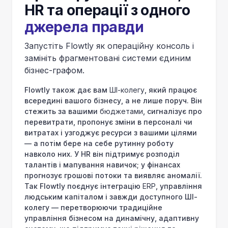
HR та операції з одного
джерела правди
Запустіть Flowtly як операційну консоль і
замініть фрагментовані системи єдиним
бізнес-графом.
Flowtly також дає вам
ШІ-колегу
, який працює
всередині вашого бізнесу, а не лише поруч. Він
стежить за вашими
бюджетами
, сигналізує про
перевитрати, пропонує зміни в персоналі чи
витратах і узгоджує ресурси з вашими цілями
— а потім бере на себе рутинну роботу
навколо них. У HR він підтримує розподіл
талантів і мапування навичок; у фінансах
прогнозує грошові потоки та виявляє аномалії.
Так Flowtly поєднує інтеграцію
ERP
, управління
людським капіталом і завжди доступного ШІ-
колегу — перетворюючи традиційне
управління бізнесом на динамічну, адаптивну