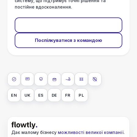
систему, що підтримує точні рішення та
постійне вдосконалення.
Почати безплатно
Поспілкуватися з командою
ISO 27001
SOC 2 Type II
GDPR
Шифрування даних у сховищі
Шифрування даних під час
Ізоляція даних
Без навчання AI
EN
UK
ES
DE
FR
PL
Дає малому бізнесу
можливості великої компанії
.