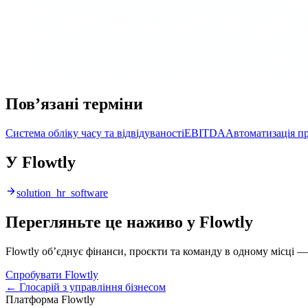
Пов’язані терміни
Система обліку часу та відвідуваності
EBITDA
Автоматизація п
У Flowtly
solution_hr_software
Перегляньте це наживо у Flowtly
Flowtly об’єднує фінанси, проєкти та команду в одному місці —
Спробувати Flowtly
← Глосарій з управління бізнесом
Платформа Flowtly