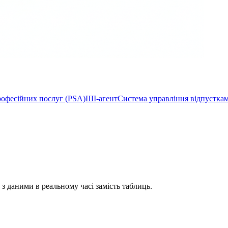
рофесійних послуг (PSA)
ШІ-агент
Система управління відпустка
 з даними в реальному часі замість таблиць.