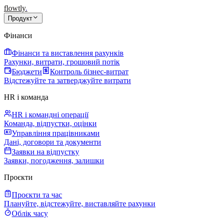
flowtly
.
Продукт
Фінанси
Фінанси та виставлення рахунків
Рахунки, витрати, грошовий потік
Бюджети
Контроль бізнес-витрат
Відстежуйте та затверджуйте витрати
HR і команда
HR і командні операції
Команда, відпустки, оцінки
Управління працівниками
Дані, договори та документи
Заявки на відпустку
Заявки, погодження, залишки
Проєкти
Проєкти та час
Плануйте, відстежуйте, виставляйте рахунки
Облік часу