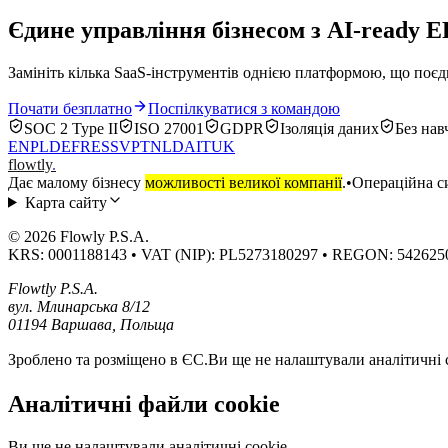
Єдине управління бізнесом з AI-ready 
Замініть кілька SaaS-інструментів однією платформою, що поєдн
Почати безплатно
Поспілкуватися з командою
SOC 2 Type II
ISO 27001
GDPR
Ізоляція даних
Без нав
EN
PL
DE
FR
ES
SV
PT
NL
DA
IT
UK
flowtly
.
Дає малому бізнесу
можливості великої компанії
.
•
Операційна си
Карта сайту
© 2026 Flowly P.S.A.
KRS: 0001188143 • VAT (NIP): PL5273180297 • REGON: 542625
Flowtly P.S.A.
вул. Млинарська 8/12
01194 Варшава, Польща
Зроблено та розміщено в ЄС.
Ви ще не налаштували аналітичні c
Аналітичні файли cookie
Ви ще не налаштували аналітичні cookie.