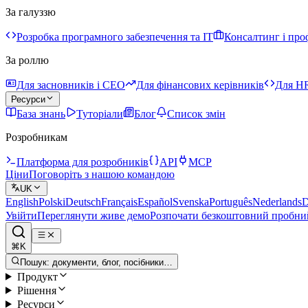
За галуззю
Розробка програмного забезпечення та IT
Консалтинг і про
За роллю
Для засновників і CEO
Для фінансових керівників
Для HR
Ресурси
База знань
Туторіали
Блог
Список змін
Розробникам
Платформа для розробників
API
MCP
Ціни
Поговоріть з нашою командою
UK
English
Polski
Deutsch
Français
Español
Svenska
Português
Nederlands
D
Увійти
Переглянути живе демо
Розпочати безкоштовний пробни
⌘K
Пошук: документи, блог, посібники…
Продукт
Рішення
Ресурси