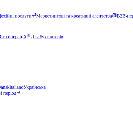
фесійні послуги
Маркетингові та креативні агентства
B2B-нер
 та операцій
Для бухгалтерів
ansk
Italiano
Українська
й період