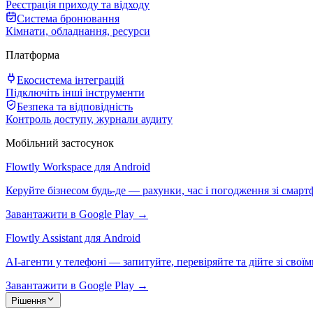
Реєстрація приходу та відходу
Система бронювання
Кімнати, обладнання, ресурси
Платформа
Екосистема інтеграцій
Підключіть інші інструменти
Безпека та відповідність
Контроль доступу, журнали аудиту
Мобільний застосунок
Flowtly Workspace для Android
Керуйте бізнесом будь-де — рахунки, час і погодження зі смарт
Завантажити в Google Play →
Flowtly Assistant для Android
AI-агенти у телефоні — запитуйте, перевіряйте та дійте зі свої
Завантажити в Google Play →
Рішення