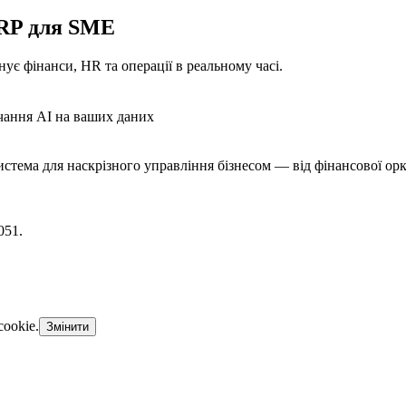
ERP для SME
ує фінанси, HR та операції в реальному часі.
чання AI на ваших даних
стема для наскрізного управління бізнесом — від фінансової орк
051.
ookie.
Змінити