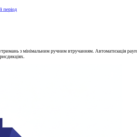
й період
 утримань з мінімальним ручним втручанням. Автоматизація payr
рисдикціях.