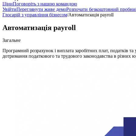
Ціни
Поговоріть з нашою командою
Увійти
Переглянути живе демо
Розпочати безкоштовний пробни
Глосарій з управління бізнесом
/
Автоматизація payroll
Автоматизація payroll
Загальне
Програмний розрахунок і виплата заробітних плат, податків та
дотримання податкового та трудового законодавства в різних ю