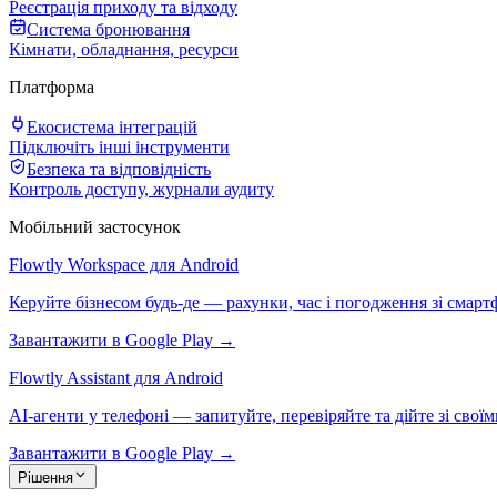
Реєстрація приходу та відходу
Система бронювання
Кімнати, обладнання, ресурси
Платформа
Екосистема інтеграцій
Підключіть інші інструменти
Безпека та відповідність
Контроль доступу, журнали аудиту
Мобільний застосунок
Flowtly Workspace для Android
Керуйте бізнесом будь-де — рахунки, час і погодження зі смарт
Завантажити в Google Play →
Flowtly Assistant для Android
AI-агенти у телефоні — запитуйте, перевіряйте та дійте зі свої
Завантажити в Google Play →
Рішення