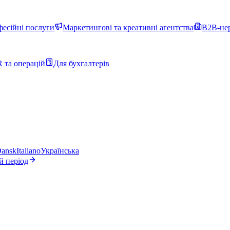
фесійні послуги
Маркетингові та креативні агентства
B2B-нер
 та операцій
Для бухгалтерів
ansk
Italiano
Українська
й період