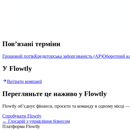
Пов’язані терміни
Грошовий потік
Кредиторська заборгованість (AP)
Оборотний ка
У Flowtly
Витрати компанії
Перегляньте це наживо у Flowtly
Flowtly об’єднує фінанси, проєкти та команду в одному місці —
Спробувати Flowtly
← Глосарій з управління бізнесом
Платформа Flowtly