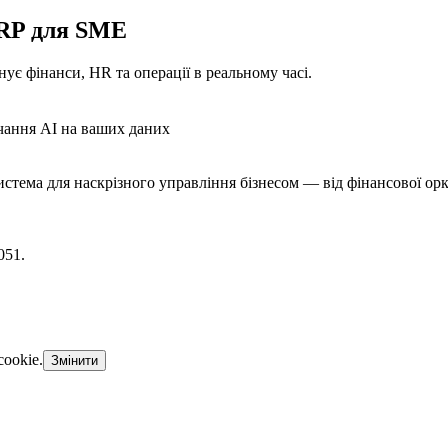
ERP для SME
ує фінанси, HR та операції в реальному часі.
чання AI на ваших даних
стема для наскрізного управління бізнесом — від фінансової орк
051.
ookie.
Змінити