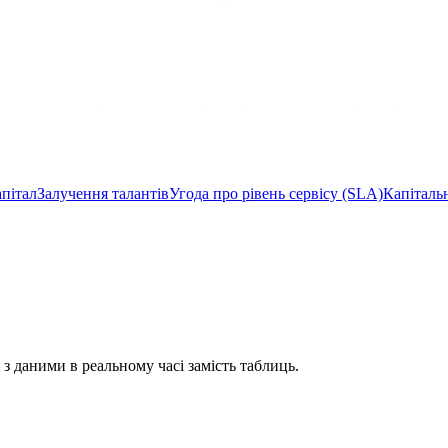
пітал
Залучення талантів
Угода про рівень сервісу (SLA)
Капіталь
 з даними в реальному часі замість таблиць.