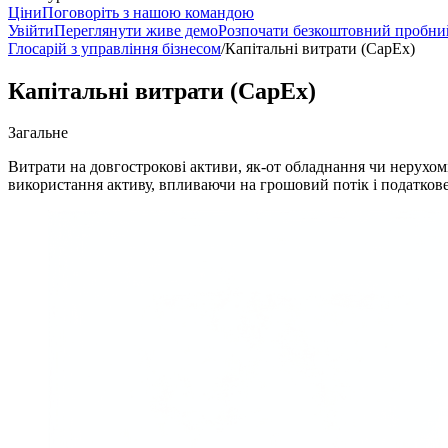
Ціни
Поговоріть з нашою командою
Увійти
Переглянути живе демо
Розпочати безкоштовний пробни
Глосарій з управління бізнесом
/
Капітальні витрати (CapEx)
Капітальні витрати (CapEx)
Загальне
Витрати на довгострокові активи, як-от обладнання чи нерухомі
використання активу, впливаючи на грошовий потік і податков