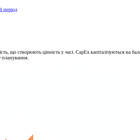
й період
сть, що створюють цінність у часі. CapEx капіталізуються на ба
е планування.