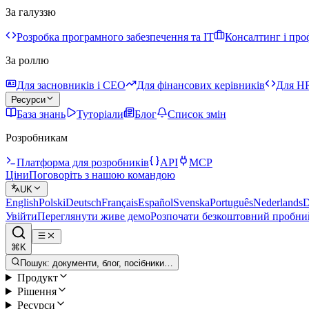
За галуззю
Розробка програмного забезпечення та IT
Консалтинг і про
За роллю
Для засновників і CEO
Для фінансових керівників
Для HR
Ресурси
База знань
Туторіали
Блог
Список змін
Розробникам
Платформа для розробників
API
MCP
Ціни
Поговоріть з нашою командою
UK
English
Polski
Deutsch
Français
Español
Svenska
Português
Nederlands
D
Увійти
Переглянути живе демо
Розпочати безкоштовний пробни
⌘K
Пошук: документи, блог, посібники…
Продукт
Рішення
Ресурси