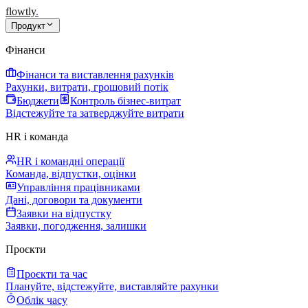
flowtly
.
Продукт
Фінанси
Фінанси та виставлення рахунків
Рахунки, витрати, грошовий потік
Бюджети
Контроль бізнес-витрат
Відстежуйте та затверджуйте витрати
HR і команда
HR і командні операції
Команда, відпустки, оцінки
Управління працівниками
Дані, договори та документи
Заявки на відпустку
Заявки, погодження, залишки
Проєкти
Проєкти та час
Плануйте, відстежуйте, виставляйте рахунки
Облік часу