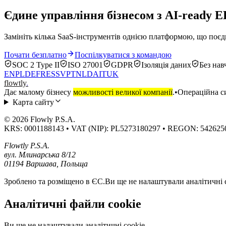
Єдине управління бізнесом з AI-ready 
Замініть кілька SaaS-інструментів однією платформою, що поєдн
Почати безплатно
Поспілкуватися з командою
SOC 2 Type II
ISO 27001
GDPR
Ізоляція даних
Без нав
EN
PL
DE
FR
ES
SV
PT
NL
DA
IT
UK
flowtly
.
Дає малому бізнесу
можливості великої компанії
.
•
Операційна си
Карта сайту
© 2026 Flowly P.S.A.
KRS: 0001188143 • VAT (NIP): PL5273180297 • REGON: 542625
Flowtly P.S.A.
вул. Млинарська 8/12
01194 Варшава, Польща
Зроблено та розміщено в ЄС.
Ви ще не налаштували аналітичні c
Аналітичні файли cookie
Ви ще не налаштували аналітичні cookie.