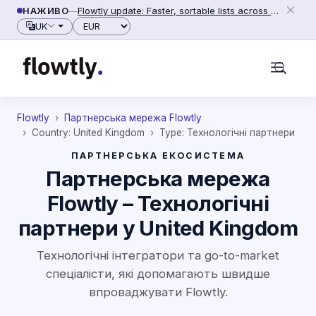
Перейти до вмісту
НАЖИВО
—
Flowtly update: Faster, sortable lists across people, counterparties and settings (2026-06-28)
Валюта
UK
Flowtly
Партнерська мережа Flowtly
Country: United Kingdom
Type: Технологічні партнери
ПАРТНЕРСЬКА ЕКОСИСТЕМА
Партнерська мережа
Flowtly – Технологічні
партнери у United Kingdom
Технологічні інтегратори та go-to-market
спеціалісти, які допомагають швидше
впроваджувати Flowtly.