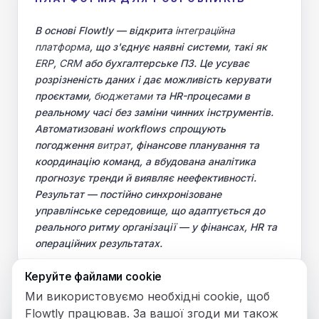
В основі Flowtly — відкрита
інтеграційна
платформа
, що з'єднує наявні системи, такі як
ERP
,
CRM
або бухгалтерське ПЗ. Це усуває
розрізненість даних і дає можливість керувати
проєктами,
бюджетами
та HR-процесами в
реальному часі без заміни чинних інструментів.
Автоматизовані workflows спрощують
погодження
витрат
, фінансове планування та
координацію команд, а вбудована аналітика
прогнозує тренди й виявляє неефективності.
Результат — постійно синхронізоване
управлінське середовище, що адаптується до
реального ритму організації — у фінансах, HR та
операційних результатах.
Керуйте файлами cookie
Ми використовуємо необхідні cookie, щоб
Flowtly працював. За вашої згоди ми також