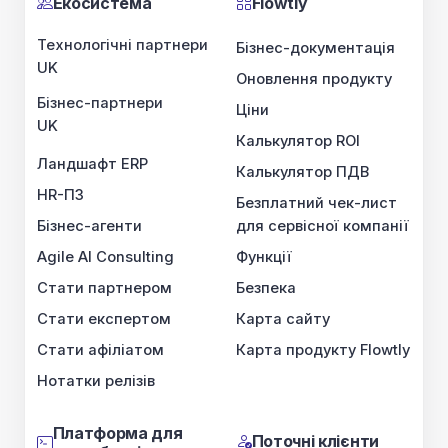
Екосистема
Flowtly
Технологічні партнери
Бізнес-документація
UK
Оновлення продукту
Бізнес-партнери
Ціни
UK
Калькулятор ROI
Ландшафт ERP
Калькулятор ПДВ
HR-ПЗ
Безплатний чек-лист
Бізнес-агенти
для сервісної компанії
Agile AI Consulting
Функції
Стати партнером
Безпека
Стати експертом
Карта сайту
Стати афіліатом
Карта продукту Flowtly
Нотатки релізів
Платформа для
Поточні клієнти