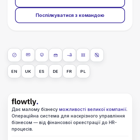
Поспілкуватися з командою
ISO 27001
SOC 2 Type II
GDPR
Шифрування даних у сховищі
Шифрування даних під час
Ізоляція даних
Без навчання AI
EN
UK
ES
DE
FR
PL
Дає малому бізнесу
можливості великої компанії
.
Операційна система для наскрізного управління
бізнесом — від фінансової оркестрації до HR-
процесів.