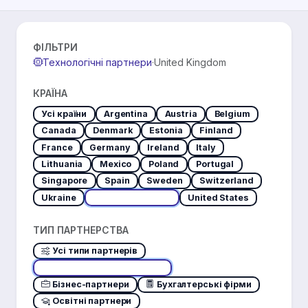
ФІЛЬТРИ
Технологічні партнери
·
United Kingdom
КРАЇНА
Усі країни
Argentina
Austria
Belgium
Canada
Denmark
Estonia
Finland
France
Germany
Ireland
Italy
Lithuania
Mexico
Poland
Portugal
Singapore
Spain
Sweden
Switzerland
Ukraine
United Kingdom
United States
ТИП ПАРТНЕРСТВА
Усі типи партнерів
Технологічні партнери
Бізнес-партнери
Бухгалтерські фірми
Освітні партнери