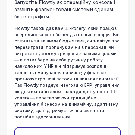
Запустіть Flowtly як операційну консоль і
замініть фрагментовані системи єдиним
бізнес-графом.
Flowtly також дає вам
ШІ-колегу
, який працює
всередині вашого бізнесу, а не лише поруч. Він
стежить за вашими
бюджетами
, сигналізує про
перевитрати, пропонує зміни в персоналі чи
витратах і узгоджує ресурси з вашими цілями
— а потім бере на себе рутинну роботу
навколо них. У HR він підтримує розподіл
талантів і мапування навичок; у фінансах
прогнозує грошові потоки та виявляє аномалії.
Так Flowtly поєднує інтеграцію
ERP
, управління
людським капіталом і завжди доступного ШІ-
колегу — перетворюючи традиційне
управління бізнесом на динамічну, адаптивну
систему, що підтримує точні рішення та
постійне вдосконалення.
Почати безплатно