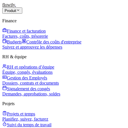
flowtly
.
Produit
Finance
Finance et facturation
Factures, coûts, trésorerie
Budgets
Contrôle des coûts d'entreprise
Suivez et approuvez les dépenses
RH & équipe
RH et opérations d’équipe
Équipe, congés, évaluations
Gestion des Employés
Dossiers, contrats et documents
Signalement des congés
Demandes, approbations, soldes
Projets
Projets et temps
Planifiez, suivez, facturez
Suivi du temps de travail