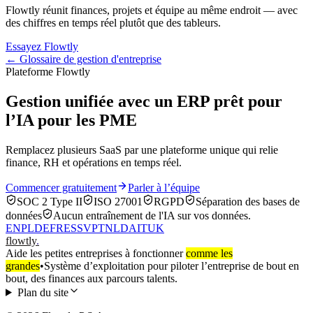
Flowtly réunit finances, projets et équipe au même endroit — avec
des chiffres en temps réel plutôt que des tableurs.
Essayez Flowtly
← Glossaire de gestion d'entreprise
Plateforme Flowtly
Gestion unifiée avec un ERP prêt pour
l’IA pour les PME
Remplacez plusieurs SaaS par une plateforme unique qui relie
finance, RH et opérations en temps réel.
Commencer gratuitement
Parler à l’équipe
SOC 2 Type II
ISO 27001
RGPD
Séparation des bases de
données
Aucun entraînement de l'IA sur vos données.
EN
PL
DE
FR
ES
SV
PT
NL
DA
IT
UK
flowtly
.
Aide les petites entreprises à fonctionner
comme les
grandes
•
Système d’exploitation pour piloter l’entreprise de bout en
bout, des finances aux parcours talents.
Plan du site