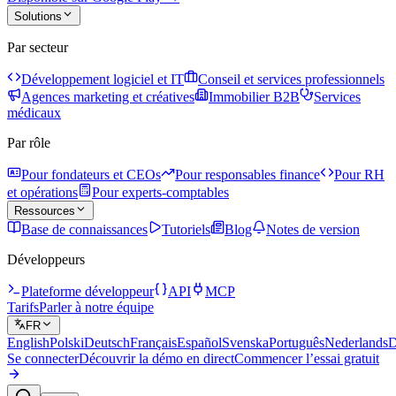
Solutions
Par secteur
Développement logiciel et IT
Conseil et services professionnels
Agences marketing et créatives
Immobilier B2B
Services
médicaux
Par rôle
Pour fondateurs et CEOs
Pour responsables finance
Pour RH
et opérations
Pour experts-comptables
Ressources
Base de connaissances
Tutoriels
Blog
Notes de version
Développeurs
Plateforme développeur
API
MCP
Tarifs
Parler à notre équipe
FR
English
Polski
Deutsch
Français
Español
Svenska
Português
Nederlands
D
Se connecter
Découvrir la démo en direct
Commencer l’essai gratuit