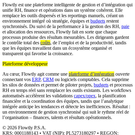
Flowtly est une plateforme intelligente de gestion et d’intégration qui
unifie RH, finance et opérations dans un système cohérent. Elle
remplace les outils dispersés et les reportings manuels, créant un
environnement intégré où stratégie, équipes et
budgets
restent
synchronisés. Du suivi de la performance à la gestion des RH,
paie
et allocation des ressources, Flowtly fait en sorte que chaque
processus produise des résultats mesurables. Les dirigeants gardent
le contrôle total des
coûts
, de l’emploi et de la productivité, tandis
que les équipes travaillent dans un écosystème organisé et
transparent qui favorise la croissance.
Plateforme développeur
Au cœur, Flowtly agit comme une
plateforme d’intégration
ouverte
connectant vos
ERP
,
CRM
ou logiciels comptables. Cela supprime
les silos de données et permet de piloter projets,
budgets
et processus
RH en temps réel sans remplacer les outils existants. Les workflows
automatisés accélèrent les validations
capex/opex
, la planification
financière et la coordination des équipes, tandis que l’analytique
intégrée anticipe les tendances et détecte les inefficiences. Résultat :
un environnement de gestion synchronisé qui suit le rythme réel de
l’organisation – finances, talents et résultats opérationnels.
© 2026 Flowtly P.S.A.
KRS: 0001188143 • VAT (NIP): PL5273180297 • REGON: