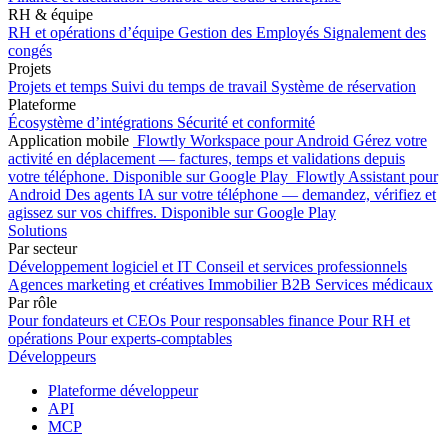
RH & équipe
RH et opérations d’équipe
Gestion des Employés
Signalement des
congés
Projets
Projets et temps
Suivi du temps de travail
Système de réservation
Plateforme
Écosystème d’intégrations
Sécurité et conformité
Application mobile
Flowtly Workspace pour Android
Gérez votre
activité en déplacement — factures, temps et validations depuis
votre téléphone.
Disponible sur Google Play
Flowtly Assistant pour
Android
Des agents IA sur votre téléphone — demandez, vérifiez et
agissez sur vos chiffres.
Disponible sur Google Play
Solutions
Par secteur
Développement logiciel et IT
Conseil et services professionnels
Agences marketing et créatives
Immobilier B2B
Services médicaux
Par rôle
Pour fondateurs et CEOs
Pour responsables finance
Pour RH et
opérations
Pour experts-comptables
Développeurs
Plateforme développeur
API
MCP