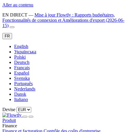
Aller au contenu
EN DIRECT
—
Mise à jour Flowtly : Rapports budgétaires,
Fonctionnalités de connexion et Améliorations d'export (2026-06-
15)
FR
English
Українська
Polski
Deutsch
Français
Español
Svenska
Português
Nederlands
Dansk
Italiano
Devise
Produit
Finance
Finance et facturation
Contrôle des coûts d'entreprise