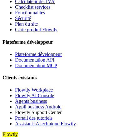
Calculateur de TVA
Checklist services
Fonctionnalités
Sécurité
Plan du site
Carte produit Flowtly
Plateforme développeur
Plateforme développeur
Documentation API
Documentation MCP
Clients existants
Flowtly Workplace
Flowtly AI Console
Agents business
Appli business Android
Flowtly Support Center
Portail des tutoriels
Assistant IA technique Flowtly
Flowtly