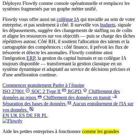
Déployez Flowtly comme console opérationnelle et remplacez les
systèmes fragmentés par un graphe métier unifié.
Flowtly vous offre aussi un
collègue IA
qui travaille au sein de votre
entreprise, et pas seulement à côté. Il surveille vos
budgets
, signale
les dépassements, suggère des changements de staffing ou de coûts
et aligne les ressources sur vos objectifs — puis se charge des tâches
répétitives autour. Côté RH, il soutient l'allocation des talents et la
cartographie des compétences ; côté finance, il prévoit les flux de
trésorerie et détecte les anomalies. Flowtly combine ainsi
l'intégration
ERP
, la gestion du capital humain et un collègue IA
toujours disponible — transformant la gestion classique en un
système dynamique et adaptatif au service de décisions précises et
d'une amélioration continue.
Commencer gratuitement
Parler à l’équipe
ISO 27001
SOC 2 Type II
RGPD
Chiffrement des
données au repos
Chiffrement des données en transit
Séparation des bases de données
Aucun entraînement de l'IA sur
vos données.
EN
UK
ES
DE
FR
PL
Aide les petites entreprises à fonctionner
comme les grandes