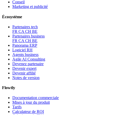
Conseil
Marketing et publicité
Écosystème
Partenaires tech
FR
CA
CH
BE
Partenaires business
FR
CA
CH
BE
Panorama ERP
Logiciel RH
Agents business
Agile AI Consulting
Devenez partenaire
Devenir expert
Devenir affilié
Notes de version
Flowtly
Documentation commerciale
Mises à jour du produit
Tarifs
Calculateur de ROI