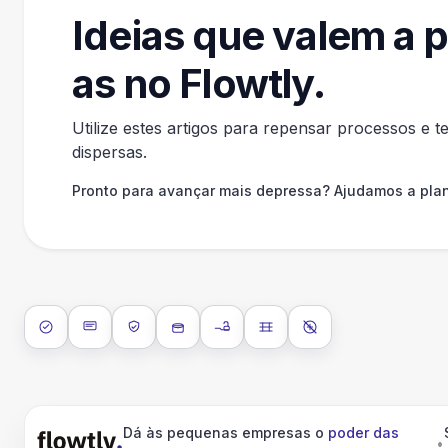
Ideias que valem a 
as no Flowtly.
Utilize estes artigos para repensar processos e 
dispersas.
Pronto para avançar mais depressa? Ajudamos a pla
ISO 27001
SOC 2 Type II
RGPD
Encriptação de dados em repouso
Encriptação de dados em trân
Isolamento de dados
Sem treino de IA 
Dá às pequenas empresas o
poder das
•