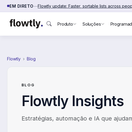
Saltar para o conteúdo
EM DIRETO
—
Flowtly update: Faster, sortable lists across pe
Produto
Soluções
Programad
Flowtly
Blog
BLOG
Flowtly Insights
Estratégias, automação e IA que ajud