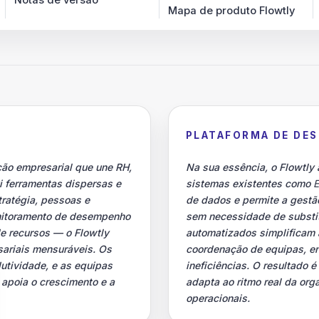
Notas de versão
Mapa de produto Flowtly
PLATAFORMA DE DE
ção empresarial que une RH,
Na sua essência, o Flowtl
i ferramentas dispersas e
sistemas existentes como
tratégia, pessoas e
de dados e permite a gestã
onitoramento de desempenho
sem necessidade de substitu
e recursos — o Flowtly
automatizados simplificam
sariais mensuráveis. Os
coordenação de equipas, enq
utividade, e as equipas
ineficiências. O resultado
apoia o crescimento e a
adapta ao ritmo real da or
operacionais.