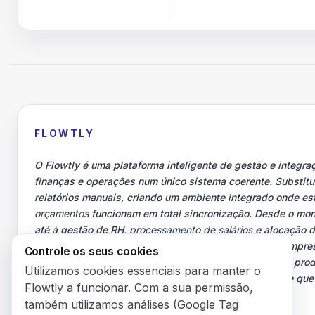
FLOWTLY
O Flowtly é uma plataforma inteligente de gestão e integra
finanças e operações num único sistema coerente. Substitu
relatórios manuais, criando um ambiente integrado onde es
orçamentos
funcionam em total sincronização. Desde o m
até à gestão de RH,
processamento de salários
e alocação d
garante que cada processo se traduz em resultados empre
Controle os seus cookies
gestores obtêm controlo total sobre
custos
, emprego e prod
Utilizamos cookies essenciais para manter o
trabalham num ecossistema organizado e transparente que 
Flowtly a funcionar. Com a sua permissão,
responsabilidade.
também utilizamos análises (Google Tag