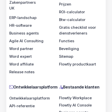
Zakenpartners
Prijzen
UK
ROI-calculator
ERP-landschap
Btw-calculator
HR-software
Gratis checklist voor
Business agents
dienstverleners
Agile AI Consulting
Functies
Word partner
Beveiliging
Word expert
Sitemap
Word affiliate
Flowtly productkaart
Release notes
Ontwikkelaarsplatform
Bestaande klanten
Flowtly Workplace
Ontwikkelaarsplatform
Flowtly AI Console
API-referentie