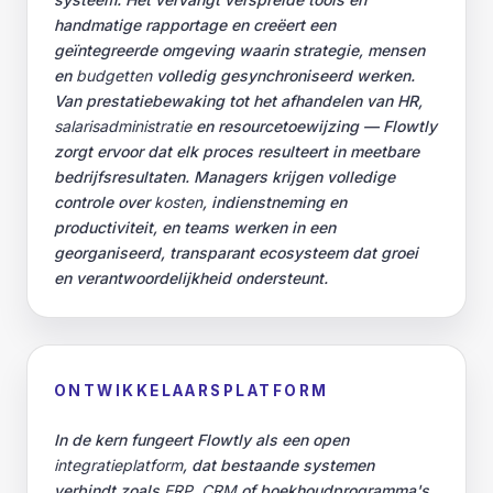
handmatige rapportage en creëert een
geïntegreerde omgeving waarin strategie, mensen
en
budgetten
volledig gesynchroniseerd werken.
Van prestatiebewaking tot het afhandelen van HR,
salarisadministratie
en resourcetoewijzing — Flowtly
zorgt ervoor dat elk proces resulteert in meetbare
bedrijfsresultaten. Managers krijgen volledige
controle over
kosten
, indienstneming en
productiviteit, en teams werken in een
georganiseerd, transparant ecosysteem dat groei
en verantwoordelijkheid ondersteunt.
ONTWIKKELAARSPLATFORM
In de kern fungeert Flowtly als een open
integratieplatform
, dat bestaande systemen
verbindt zoals
ERP
,
CRM
of boekhoudprogramma's.