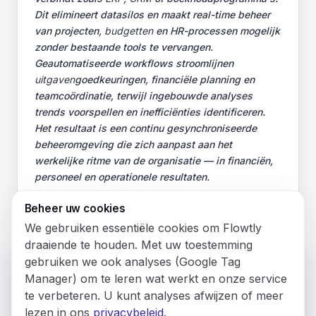
Dit elimineert datasilos en maakt real-time beheer
van projecten,
budgetten
en HR-processen mogelijk
zonder bestaande tools te vervangen.
Geautomatiseerde workflows stroomlijnen
uitgaven
goedkeuringen, financiële planning en
teamcoördinatie, terwijl ingebouwde analyses
trends voorspellen en inefficiënties identificeren.
Het resultaat is een continu gesynchroniseerde
beheeromgeving die zich aanpast aan het
werkelijke ritme van de organisatie — in financiën,
personeel en operationele resultaten.
Beheer uw cookies
We gebruiken essentiële cookies om Flowtly
draaiende te houden. Met uw toestemming
Want to view Flowtly in English?
gebruiken we ook analyses (Google Tag
© 2026 Flowly P.S.A.
Your browser prefers English. Switch to that
KRS: 0001188143 • VAT (NIP): PL5273180297 • REGON:
Manager) om te leren wat werkt en onze service
542625051.
version instead of Nederlands?
te verbeteren. U kunt analyses afwijzen of meer
lezen in ons
privacybeleid
.