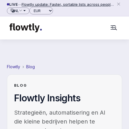
Naar inhoud gaan
LIVE
—
Flowtly update: Faster, sortable lists across people, counterparties and settings (2026-06-28)
Valuta
NL
Flowtly
Blog
BLOG
Flowtly Insights
Strategieën, automatisering en AI
die kleine bedrijven helpen te