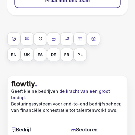
Praat met ons team
ISO 27001
SOC 2 Type II
AVG
Dataversleuteling in rust
Dataversleuteling tijdens over
Data-isolatie
Geen AI-training 
EN
UK
ES
DE
FR
PL
Geeft kleine bedrijven
de kracht van een groot
bedrijf
.
Besturingssysteem voor end-to-end bedrijfsbeheer,
van financiële orchestratie tot talentenworkflows.
Bedrijf
Sectoren