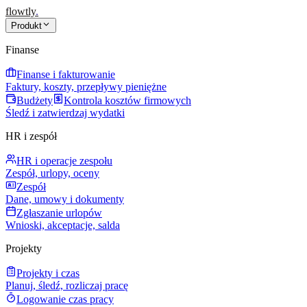
flowtly
.
Produkt
Finanse
Finanse i fakturowanie
Faktury, koszty, przepływy pieniężne
Budżety
Kontrola kosztów firmowych
Śledź i zatwierdzaj wydatki
HR i zespół
HR i operacje zespołu
Zespół, urlopy, oceny
Zespół
Dane, umowy i dokumenty
Zgłaszanie urlopów
Wnioski, akceptacje, salda
Projekty
Projekty i czas
Planuj, śledź, rozliczaj pracę
Logowanie czas pracy