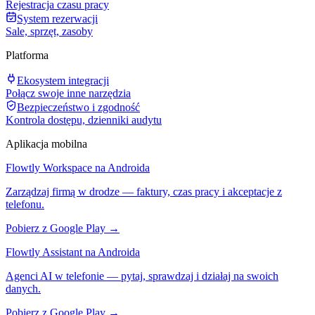
Rejestracja czasu pracy
System rezerwacji
Sale, sprzęt, zasoby
Platforma
Ekosystem integracji
Połącz swoje inne narzędzia
Bezpieczeństwo i zgodność
Kontrola dostępu, dzienniki audytu
Aplikacja mobilna
Flowtly Workspace na Androida
Zarządzaj firmą w drodze — faktury, czas pracy i akceptacje z
telefonu.
Pobierz z Google Play →
Flowtly Assistant na Androida
Agenci AI w telefonie — pytaj, sprawdzaj i działaj na swoich
danych.
Pobierz z Google Play →