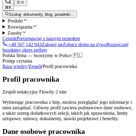
⌘K
Szukaj: dokumenty, blog, poradniki…
Produkt
Rozwiązania
Zasoby
Cennik
Porozmawiaj z naszym zespołem
+48 507 142 943
Zaloguj się
Zobacz demo na żywo
Rozpocznij
bezpłatny okres próbny
Polska firma — tworzymy w Polsce 🇵🇱
Postęp czytania
Baza wiedzy
/
Zespół
/
Profil pracownika
Profil pracownika
Zespół redakcyjny Flowtly
·
2 min
Wybierając pracownika z listy, możesz przeglądać jego informacje i
nimi zarządzać. Główny profil zawiera podstawowe dane osobowe,
a także szereg dodatkowych sekcji, takich jak uprawnienia, limity
urlopowe, umowy, dokumenty, stawki projektowe i benefity.
Dane osobowe pracownika