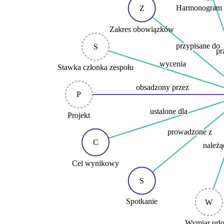
Harmonogram 
Z
Zakres obowiązków
przypisane do
S
pr
wycenia
Stawka członka zespołu
obsadzony przez
P
ustalone dla
Projekt
prowadzone z
C
należą
Cel wynikowy
S
Spotkanie
W
Wymiar url