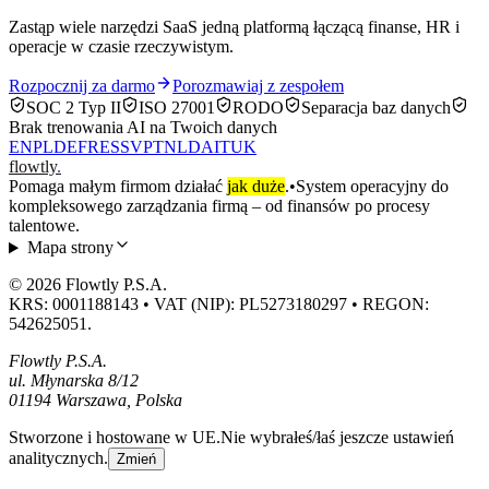
Zastąp wiele narzędzi SaaS jedną platformą łączącą finanse, HR i
operacje w czasie rzeczywistym.
Rozpocznij za darmo
Porozmawiaj z zespołem
SOC 2 Typ II
ISO 27001
RODO
Separacja baz danych
Brak trenowania AI na Twoich danych
EN
PL
DE
FR
ES
SV
PT
NL
DA
IT
UK
flowtly
.
Pomaga małym firmom działać
jak duże
.
•
System operacyjny do
kompleksowego zarządzania firmą – od finansów po procesy
talentowe.
Mapa strony
© 2026 Flowtly P.S.A.
KRS: 0001188143 • VAT (NIP): PL5273180297 • REGON:
542625051.
Flowtly P.S.A.
ul. Młynarska 8/12
01194 Warszawa, Polska
Stworzone i hostowane w UE.
Nie wybrałeś/łaś jeszcze ustawień
analitycznych.
Zmień