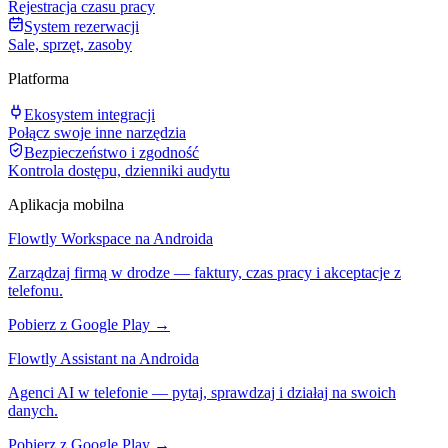
Rejestracja czasu pracy
System rezerwacji
Sale, sprzęt, zasoby
Platforma
Ekosystem integracji
Połącz swoje inne narzędzia
Bezpieczeństwo i zgodność
Kontrola dostępu, dzienniki audytu
Aplikacja mobilna
Flowtly Workspace na Androida
Zarządzaj firmą w drodze — faktury, czas pracy i akceptacje z
telefonu.
Pobierz z Google Play →
Flowtly Assistant na Androida
Agenci AI w telefonie — pytaj, sprawdzaj i działaj na swoich
danych.
Pobierz z Google Play →