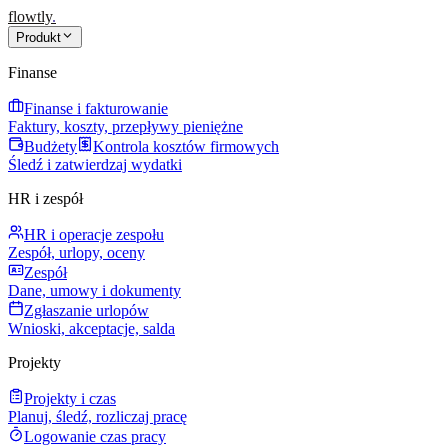
flowtly
.
Produkt
Finanse
Finanse i fakturowanie
Faktury, koszty, przepływy pieniężne
Budżety
Kontrola kosztów firmowych
Śledź i zatwierdzaj wydatki
HR i zespół
HR i operacje zespołu
Zespół, urlopy, oceny
Zespół
Dane, umowy i dokumenty
Zgłaszanie urlopów
Wnioski, akceptacje, salda
Projekty
Projekty i czas
Planuj, śledź, rozliczaj pracę
Logowanie czas pracy