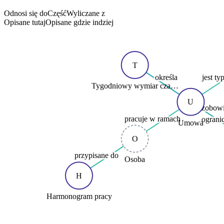
Odnosi się do
Część
Wyliczane z
Opisane tutaj
Opisane gdzie indziej
T
określa
jest ty
Tygodniowy wymiar cza…
U
zobowi
pracuje w ramach
ograni
Umowa
O
przypisane do
Osoba
H
Harmonogram pracy