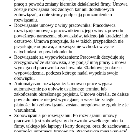
pracę z powodu zmiany kierunku działalności firmy. Umowa
zostaje rozwiązana bez żadnych kar ani dodatkowych
zobowiązań, a obie strony podpisują porozumienie o
rozwiązaniu.
Rozwiązanie umowy z winy pracownika: Pracodawca
rozwiązuje umowę z pracownikiem z jego winy z powodu
poważnego naruszenia obowiązków, takiego jak kradzież lub
oszustwo. Umowa precyzuje, że w takich przypadkach nie
przysługuje odprawa, a rozwiązanie wchodzi w życie
natychmiast po powiadomieniu.
Rozwiązanie za wypowiedzeniem: Pracownik decyduje się
zrezygnować ze stanowiska, aby podjąć inną pracę. Umowa
wymaga od pracownika zachowania 30-dniowego okresu
wypowiedzenia, podczas którego nadal wypełnia swoje
obowiązki.
Automatyczne rozwiązanie: Umowa o pracę wygasa
automatycznie po upływie ustalonego terminu lub
zakończeniu określonego projektu. Umowa określa, że dalsze
powiadomienie nie jest wymagane, a wszelkie zaległe
płatności lub zobowiązania zostaną uregulowane zgodnie z jej
warunkami.
Zobowiązania po rozwiązaniu: Po rozwiązaniu umowy
pracownik jest zobowiązany do zwrotu wszelkiego mienia
firmy, takiego jak laptopy i karty dostępu, oraz do zachowania
poufności informacji firmowych. Pracodawca musi wypłacić