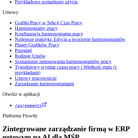
Przykładowe scenariusze użycia
Umowy
Grafiki Pracy w Sekcji Czas Pracy
Harmonogramy pracy
Konfiguracja harmonogramu pracy
Najlepsze praktyki: Edycja a tworzenie harmonogramów
Planer Grafików Pracy
Przegląd
Rodzaje Umów
Scenariusze zastosowania harmonogramów pracy
Tygodniowy wymiar czasu pracy i Wielkość etatu (z
przykładami)
Umowy pracownicze
Zarządzanie harmonogramami
Otwórz w aplikacji
/agreements
Platforma Flowtly
Zintegrowane zarządzanie firmą w ERP
gotowym na AI dla MŚP