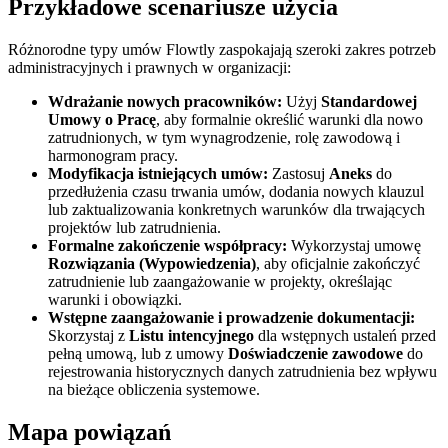
Przykładowe scenariusze użycia
Różnorodne typy umów Flowtly zaspokajają szeroki zakres potrzeb
administracyjnych i prawnych w organizacji:
Wdrażanie nowych pracowników:
Użyj
Standardowej
Umowy o Pracę
, aby formalnie określić warunki dla nowo
zatrudnionych, w tym wynagrodzenie, rolę zawodową i
harmonogram pracy.
Modyfikacja istniejących umów:
Zastosuj
Aneks
do
przedłużenia czasu trwania umów, dodania nowych klauzul
lub zaktualizowania konkretnych warunków dla trwających
projektów lub zatrudnienia.
Formalne zakończenie współpracy:
Wykorzystaj umowę
Rozwiązania (Wypowiedzenia)
, aby oficjalnie zakończyć
zatrudnienie lub zaangażowanie w projekty, określając
warunki i obowiązki.
Wstępne zaangażowanie i prowadzenie dokumentacji:
Skorzystaj z
Listu intencyjnego
dla wstępnych ustaleń przed
pełną umową, lub z umowy
Doświadczenie zawodowe
do
rejestrowania historycznych danych zatrudnienia bez wpływu
na bieżące obliczenia systemowe.
Mapa powiązań