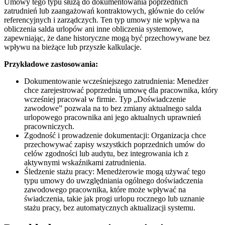
Umowy tego typu służą do dokumentowania poprzednich
zatrudnień lub zaangażowań kontraktowych, głównie do celów
referencyjnych i zarządczych. Ten typ umowy nie wpływa na
obliczenia salda urlopów ani inne obliczenia systemowe,
zapewniając, że dane historyczne mogą być przechowywane bez
wpływu na bieżące lub przyszłe kalkulacje.
Przykładowe zastosowania:
Dokumentowanie wcześniejszego zatrudnienia: Menedżer
chce zarejestrować poprzednią umowę dla pracownika, który
wcześniej pracował w firmie. Typ „Doświadczenie
zawodowe” pozwala na to bez zmiany aktualnego salda
urlopowego pracownika ani jego aktualnych uprawnień
pracowniczych.
Zgodność i prowadzenie dokumentacji: Organizacja chce
przechowywać zapisy wszystkich poprzednich umów do
celów zgodności lub audytu, bez integrowania ich z
aktywnymi wskaźnikami zatrudnienia.
Śledzenie stażu pracy: Menedżerowie mogą używać tego
typu umowy do uwzględniania ogólnego doświadczenia
zawodowego pracownika, które może wpływać na
świadczenia, takie jak progi urlopu rocznego lub uznanie
stażu pracy, bez automatycznych aktualizacji systemu.