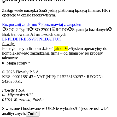
Zastąp wiele narzędzi SaaS jedną platformą łączącą finanse, HR i
operacje w czasie rzeczywistym.
Rozpocznij za darmo
Porozmawiaj z zespołem
SOC 2 Typ II
ISO 27001
RODO
Separacja baz danych
Brak trenowania AI na Twoich danych
EN
PL
DE
FR
ES
SV
PT
NL
DA
IT
UK
flowtly
.
Pomaga małym firmom działać
jak duże
.
•
System operacyjny do
kompleksowego zarządzania firmą – od finansów po procesy
talentowe.
Mapa strony
© 2026 Flowtly P.S.A.
KRS: 0001188143 • VAT (NIP): PL5273180297 • REGON:
542625051.
Flowtly P.S.A.
ul. Młynarska 8/12
01194 Warszawa, Polska
Stworzone i hostowane w UE.
Nie wybrałeś/łaś jeszcze ustawień
analitycznych.
Zmień