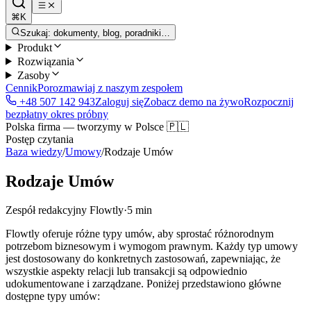
⌘K
Szukaj: dokumenty, blog, poradniki…
Produkt
Rozwiązania
Zasoby
Cennik
Porozmawiaj z naszym zespołem
+48 507 142 943
Zaloguj się
Zobacz demo na żywo
Rozpocznij
bezpłatny okres próbny
Polska firma — tworzymy w Polsce 🇵🇱
Postęp czytania
Baza wiedzy
/
Umowy
/
Rodzaje Umów
Rodzaje Umów
Zespół redakcyjny Flowtly
·
5 min
Flowtly oferuje różne typy umów, aby sprostać różnorodnym
potrzebom biznesowym i wymogom prawnym. Każdy typ umowy
jest dostosowany do konkretnych zastosowań, zapewniając, że
wszystkie aspekty relacji lub transakcji są odpowiednio
udokumentowane i zarządzane. Poniżej przedstawiono główne
dostępne typy umów: