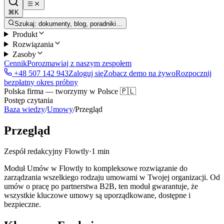
⌘K
Szukaj: dokumenty, blog, poradniki…
Produkt
Rozwiązania
Zasoby
Cennik
Porozmawiaj z naszym zespołem
+48 507 142 943
Zaloguj się
Zobacz demo na żywo
Rozpocznij
bezpłatny okres próbny
Polska firma — tworzymy w Polsce 🇵🇱
Postęp czytania
Baza wiedzy
/
Umowy
/
Przegląd
Przegląd
Zespół redakcyjny Flowtly
·
1 min
Moduł Umów w Flowtly to kompleksowe rozwiązanie do
zarządzania wszelkiego rodzaju umowami w Twojej organizacji. Od
umów o pracę po partnerstwa B2B, ten moduł gwarantuje, że
wszystkie kluczowe umowy są uporządkowane, dostępne i
bezpieczne.