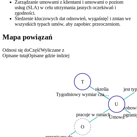
Zarządzanie umowami z klientami i umowami o poziom
usług (SLA) w celu utrzymania jasnych oczekiwań i
zgodności.
Śledzenie kluczowych dat odnowień, wygaśnięć i zmian we
wszystkich typach umów, aby zapobiec przeoczeniom.
Mapa powiązań
Odnosi się do
Część
Wyliczane z
Opisane tutaj
Opisane gdzie indziej
T
określa
jest ty
Tygodniowy wymiar cza…
U
zobowi
pracuje w ramach
ograni
Umowa
O
przypisane do