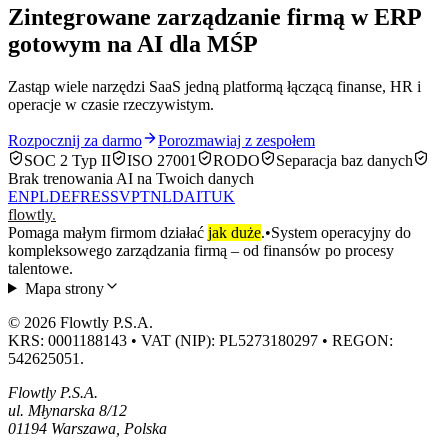
Zintegrowane zarządzanie firmą w ERP
gotowym na AI dla MŚP
Zastąp wiele narzędzi SaaS jedną platformą łączącą finanse, HR i
operacje w czasie rzeczywistym.
Rozpocznij za darmo
Porozmawiaj z zespołem
SOC 2 Typ II
ISO 27001
RODO
Separacja baz danych
Brak trenowania AI na Twoich danych
EN
PL
DE
FR
ES
SV
PT
NL
DA
IT
UK
flowtly
.
Pomaga małym firmom działać
jak duże
.
•
System operacyjny do
kompleksowego zarządzania firmą – od finansów po procesy
talentowe.
Mapa strony
© 2026 Flowtly P.S.A.
KRS: 0001188143 • VAT (NIP): PL5273180297 • REGON:
542625051.
Flowtly P.S.A.
ul. Młynarska 8/12
01194 Warszawa, Polska