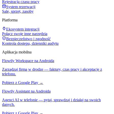
Rejestracja czasu pracy
System rezerwacji
Sale, sprzęt, zasoby
Platforma
Ekosystem integracji
Połącz swoje inne narzędzia
Bezpieczeństwo i zgodność
Kontrola dostępu, dzienniki audytu
Aplikacja mobilna
Flowtly Workspace na Androida
Zarządzaj firmą w drodze — faktury, czas pracy i akceptacje z
telefonu.
Pobierz z Google Play →
Flowtly Assistant na Androida
Agenci AI w telefonie — pytaj, sprawdzaj i działaj na swoich
danych.
Pobierz z Google Play →