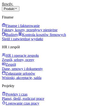
flowtly
.
Produkt
Finanse
Finanse i fakturowanie
Faktury, koszty, przepływy pieniężne
Budżety
Kontrola kosztów firmowych
Śledź i zatwierdzaj wydatki
HR i zespół
HR i operacje zespołu
Zespół, urlopy, oceny
Zespół
Dane, umowy i dokumenty
Zgłaszanie urlopów
Wnioski, akceptacje, salda
Projekty
Projekty i czas
Planuj, śledź, rozliczaj pracę
Logowanie czas pracy